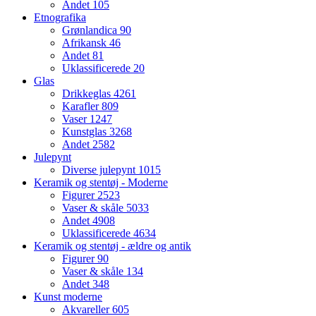
Andet
105
Etnografika
Grønlandica
90
Afrikansk
46
Andet
81
Uklassificerede
20
Glas
Drikkeglas
4261
Karafler
809
Vaser
1247
Kunstglas
3268
Andet
2582
Julepynt
Diverse julepynt
1015
Keramik og stentøj - Moderne
Figurer
2523
Vaser & skåle
5033
Andet
4908
Uklassificerede
4634
Keramik og stentøj - ældre og antik
Figurer
90
Vaser & skåle
134
Andet
348
Kunst moderne
Akvareller
605