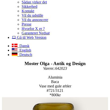
Sådan virker det
Sikkerhed
Kontakt
Vil du udstille
Vil du annoncere
Presse
Hvorfor X er ?
Garanteret Nedsat
Gå til Web Version
Dansk
English
Deutsch
Moster Olga - Antik og Design
Varenr.:642023
Aluminia
Baca
Vase med gule æbler
#721/3121
*800kr