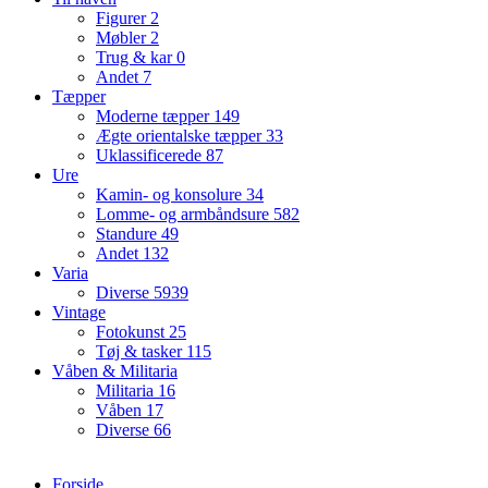
Figurer
2
Møbler
2
Trug & kar
0
Andet
7
Tæpper
Moderne tæpper
149
Ægte orientalske tæpper
33
Uklassificerede
87
Ure
Kamin- og konsolure
34
Lomme- og armbåndsure
582
Standure
49
Andet
132
Varia
Diverse
5939
Vintage
Fotokunst
25
Tøj & tasker
115
Våben & Militaria
Militaria
16
Våben
17
Diverse
66
Forside