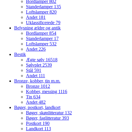
Bordlamper
802
Standerlamper
135
Loftslamper
820
Andet
181
Uklassificerede
79
Belysning ældre og antik
Bordlamper
854
Standerlamper
17
Loftslamper
532
Andet
226
Bestik
Ægte sølv
16518
Sølvplet
2539
Stål
591
Andet
111
Bronze, kobber, tin m.m.
Bronze
1012
Kobber, messing
1116
Tin
634
Andet
482
Bøger, postkort, landkort
Bøger, skønlitteratur
132
Bøger, faglitteratur
393
Postkort
190
Landkort
113