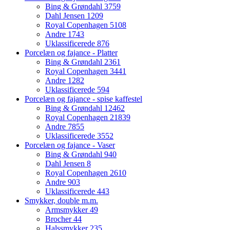
Bing & Grøndahl
3759
Dahl Jensen
1209
Royal Copenhagen
5108
Andre
1743
Uklassificerede
876
Porcelæn og fajance - Platter
Bing & Grøndahl
2361
Royal Copenhagen
3441
Andre
1282
Uklassificerede
594
Porcelæn og fajance - spise kaffestel
Bing & Grøndahl
12462
Royal Copenhagen
21839
Andre
7855
Uklassificerede
3552
Porcelæn og fajance - Vaser
Bing & Grøndahl
940
Dahl Jensen
8
Royal Copenhagen
2610
Andre
903
Uklassificerede
443
Smykker, double m.m.
Armsmykker
49
Brocher
44
Halssmykker
235