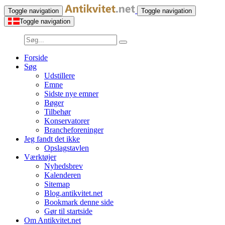
Toggle navigation
Toggle navigation
Toggle navigation
Forside
Søg
Udstillere
Emne
Sidste nye emner
Bøger
Tilbehør
Konservatorer
Brancheforeninger
Jeg fandt det ikke
Opslagstavlen
Værktøjer
Nyhedsbrev
Kalenderen
Sitemap
Blog.antikvitet.net
Bookmark denne side
Gør til startside
Om Antikvitet.net