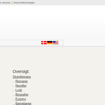
ik messer,
2
brancheforeninger.
Oversigt:
Skønlitteratur
..
Romaner
..
Noveller
..
Lyrik
..
Biografier
..
Eventyr
..
Børnebøger