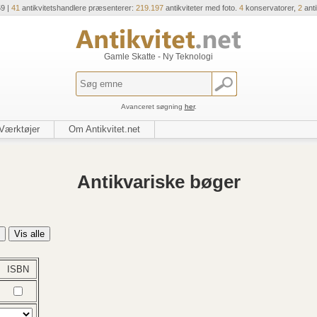
59 |
41
antikvitetshandlere præsenterer:
219.197
antikviteter med foto.
4
konservatorer,
2
ant
Gamle Skatte - Ny Teknologi
Avanceret søgning
her
.
Værktøjer
Om Antikvitet.net
Antikvariske bøger
ISBN