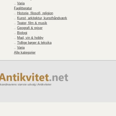
..
Varia
Faglitteratur
..
Historie, filosofi, religion
..
Kunst, arkitektur, kunsthåndværk
..
Teater, film & musik
..
Geografi & rejser
..
Biologi
..
Mad, vin & hobby
..
Tidlige bøger & leksika
..
Varia
Alle kategorier
kandinaviens største udvalg i Antikviteter