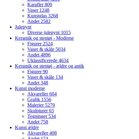
Karafler
809
Vaser
1248
Kunstglas
3268
Andet
2582
Julepynt
Diverse julepynt
1015
Keramik og stentøj - Moderne
Figurer
2524
Vaser & skåle
5034
Andet
4896
Uklassificerede
4634
Keramik og stentøj - ældre og antik
Figurer
90
Vaser & skåle
134
Andet
348
Kunst moderne
Akvareller
604
Grafik
1556
Malerier
5279
Skulpturer
65
Tegninger
534
Andet
758
Kunst ældre
Akvareller
408
Andet
174