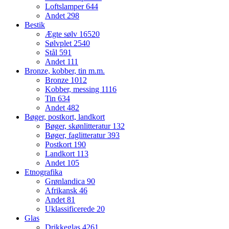
Loftslamper
644
Andet
298
Bestik
Ægte sølv
16520
Sølvplet
2540
Stål
591
Andet
111
Bronze, kobber, tin m.m.
Bronze
1012
Kobber, messing
1116
Tin
634
Andet
482
Bøger, postkort, landkort
Bøger, skønlitteratur
132
Bøger, faglitteratur
393
Postkort
190
Landkort
113
Andet
105
Etnografika
Grønlandica
90
Afrikansk
46
Andet
81
Uklassificerede
20
Glas
Drikkeglas
4261