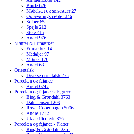
Almuemøbler
142
Borde
626
Møbelsæt og spisestuer
27
Opbevaringsmøbler
346
Sofaer
65
Spejle
212
Stole
415
Andet
976
Mønter & Frimærker
Frimærker
14
Medaljer
97
Mønter
170
Andet
63
Orientalsk
Diverse orientalsk
775
Porcelæn og fajance
Andet
6747
Porcelæn og fajance - Figurer
Bing & Grøndahl
3763
Dahl Jensen
1209
Royal Copenhagen
5096
Andre
1742
Uklassificerede
876
Porcelæn og fajance - Platter
Bing & Grøndahl
2361