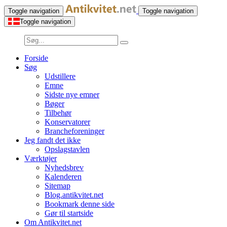
Toggle navigation
Toggle navigation
Toggle navigation
Forside
Søg
Udstillere
Emne
Sidste nye emner
Bøger
Tilbehør
Konservatorer
Brancheforeninger
Jeg fandt det ikke
Opslagstavlen
Værktøjer
Nyhedsbrev
Kalenderen
Sitemap
Blog.antikvitet.net
Bookmark denne side
Gør til startside
Om Antikvitet.net