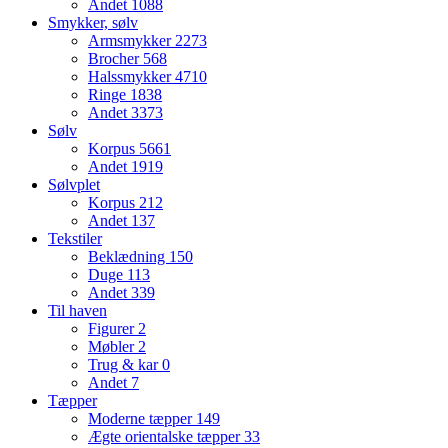
Andet
1088
Smykker, sølv
Armsmykker
2273
Brocher
568
Halssmykker
4710
Ringe
1838
Andet
3373
Sølv
Korpus
5661
Andet
1919
Sølvplet
Korpus
212
Andet
137
Tekstiler
Beklædning
150
Duge
113
Andet
339
Til haven
Figurer
2
Møbler
2
Trug & kar
0
Andet
7
Tæpper
Moderne tæpper
149
Ægte orientalske tæpper
33