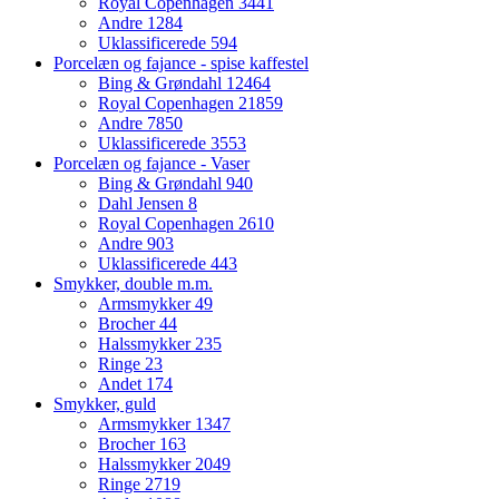
Royal Copenhagen
3441
Andre
1284
Uklassificerede
594
Porcelæn og fajance - spise kaffestel
Bing & Grøndahl
12464
Royal Copenhagen
21859
Andre
7850
Uklassificerede
3553
Porcelæn og fajance - Vaser
Bing & Grøndahl
940
Dahl Jensen
8
Royal Copenhagen
2610
Andre
903
Uklassificerede
443
Smykker, double m.m.
Armsmykker
49
Brocher
44
Halssmykker
235
Ringe
23
Andet
174
Smykker, guld
Armsmykker
1347
Brocher
163
Halssmykker
2049
Ringe
2719