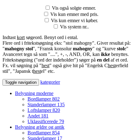
Vis også solgte emner.
Vis kun emner med pris.
Vis kun emner vi køber.
Vis system nr..
Indtast
kort
søgeord. Benyt ord i ental.
Flere ord i fritekstsøgning eks: "stol mahogny". Giver resultat på:
"
mahogny stol
", "Fransk konsolur
mahogny
" og "kurve
stol
e"
Avanceret tegn så som "....", +, -, AND, OR, kan
ikke
benyttes.
Fritekstsøgning ("ord der indeholder") søger på
en del
af et ord.
Fx. vil søgning på "
hest
" også give hit på "Engelsk C
hest
erfield
stil", "Japansk t
hest
el" etc.
kategorier
Toggle navigation
Belysning moderne
Bordlamper
802
Standerlamper
135
Loftslamper
820
Andet
181
Uklassificerede
79
Belysning ældre og antik
Bordlamper
854
Standerlamper
17