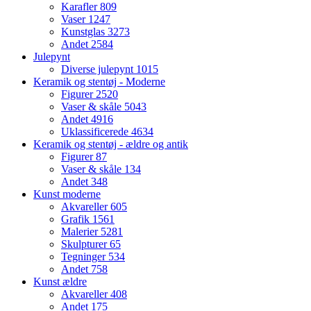
Karafler
809
Vaser
1247
Kunstglas
3273
Andet
2584
Julepynt
Diverse julepynt
1015
Keramik og stentøj - Moderne
Figurer
2520
Vaser & skåle
5043
Andet
4916
Uklassificerede
4634
Keramik og stentøj - ældre og antik
Figurer
87
Vaser & skåle
134
Andet
348
Kunst moderne
Akvareller
605
Grafik
1561
Malerier
5281
Skulpturer
65
Tegninger
534
Andet
758
Kunst ældre
Akvareller
408
Andet
175