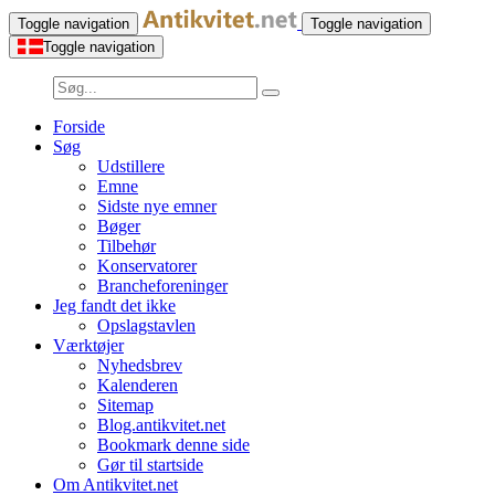
Toggle navigation
Toggle navigation
Toggle navigation
Forside
Søg
Udstillere
Emne
Sidste nye emner
Bøger
Tilbehør
Konservatorer
Brancheforeninger
Jeg fandt det ikke
Opslagstavlen
Værktøjer
Nyhedsbrev
Kalenderen
Sitemap
Blog.antikvitet.net
Bookmark denne side
Gør til startside
Om Antikvitet.net