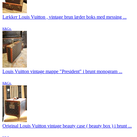
Lækker Louis Vuitton , vintage brun læder boks med messing ...
K&Co.
Louis Vuitton vintage mappe "President" i brunt monogram ...
K&Co.
Original Louis Vuitton vintage beauty case ( beauty box ) i brunt ...