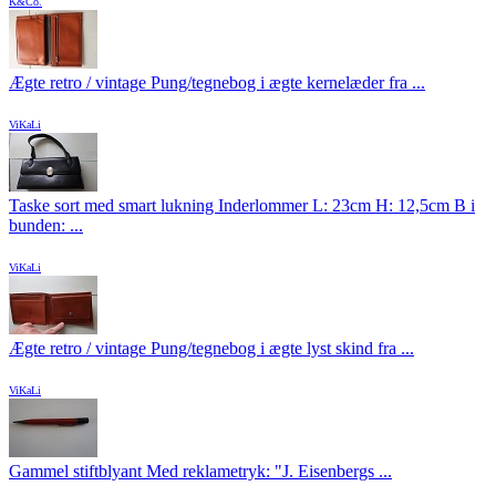
K&Co.
Ægte retro / vintage Pung/tegnebog i ægte kernelæder fra ...
ViKaLi
Taske sort med smart lukning Inderlommer L: 23cm H: 12,5cm B i
bunden: ...
ViKaLi
Ægte retro / vintage Pung/tegnebog i ægte lyst skind fra ...
ViKaLi
Gammel stiftblyant Med reklametryk: "J. Eisenbergs ...