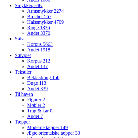
Smykker, sølv
Armsmykker
2274
Brocher
567
Halssmykker
4709
Ringe
1836
Andet
3370
Sølv
Korpus
5663
Andet
1918
Sølvplet
Korpus
212
Andet
137
Tekstiler
Beklædning
150
Duge
113
Andet
339
Til haven
Figurer
2
Møbler
2
Trug & kar
0
Andet
7
Tæpper
Moderne tæpper
149
Ægte orientalske tæpper
33