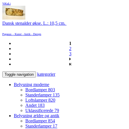
ViKaLi
Dansk stenalder økse. L.: 10,5 cm.
Pegasus – Kunst - Antik - Design
1
2
3
kategorier
Toggle navigation
Belysning moderne
Bordlamper
803
Standerlamper
135
Loftslamper
820
Andet
183
Uklassificerede
79
Belysning ældre og antik
Bordlamper
854
Standerlamper
17