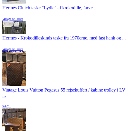
Hermès Clutch taske "Lydie" af krokodille, farve ...
Vintage de France
Hermès - Krokodilleskinds taske fra 1970erne. med fast hank og ...
Vintage de France
Vintage Louis Vuitton Pegasus 55 rejsekuffert / kabine trolley i LV
...
K&Co.