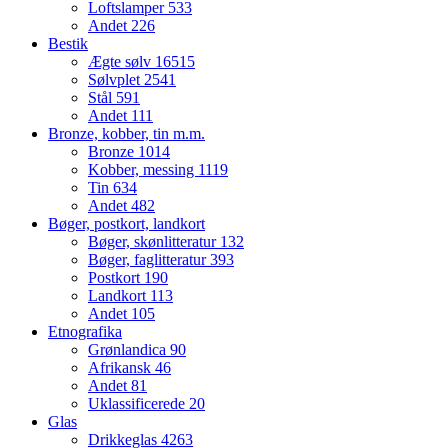
Loftslamper
533
Andet
226
Bestik
Ægte sølv
16515
Sølvplet
2541
Stål
591
Andet
111
Bronze, kobber, tin m.m.
Bronze
1014
Kobber, messing
1119
Tin
634
Andet
482
Bøger, postkort, landkort
Bøger, skønlitteratur
132
Bøger, faglitteratur
393
Postkort
190
Landkort
113
Andet
105
Etnografika
Grønlandica
90
Afrikansk
46
Andet
81
Uklassificerede
20
Glas
Drikkeglas
4263