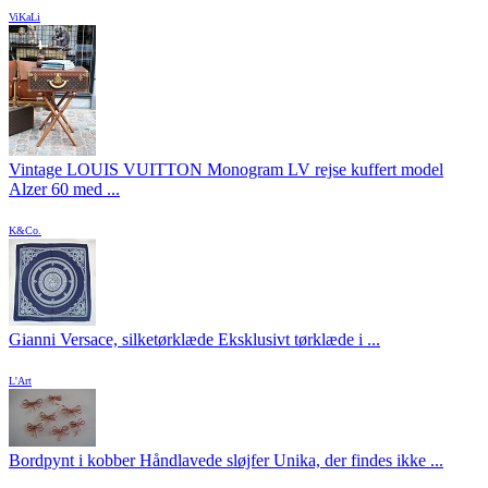
ViKaLi
Vintage LOUIS VUITTON Monogram LV rejse kuffert model
Alzer 60 med ...
K&Co.
Gianni Versace, silketørklæde Eksklusivt tørklæde i ...
L'Art
Bordpynt i kobber Håndlavede sløjfer Unika, der findes ikke ...