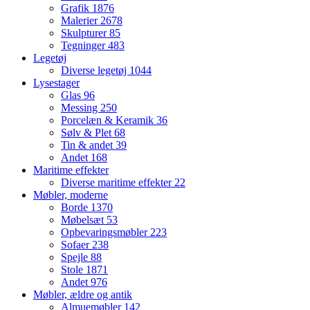
Grafik
1876
Malerier
2678
Skulpturer
85
Tegninger
483
Legetøj
Diverse legetøj
1044
Lysestager
Glas
96
Messing
250
Porcelæn & Keramik
36
Sølv & Plet
68
Tin & andet
39
Andet
168
Maritime effekter
Diverse maritime effekter
22
Møbler, moderne
Borde
1370
Møbelsæt
53
Opbevaringsmøbler
223
Sofaer
238
Spejle
88
Stole
1871
Andet
976
Møbler, ældre og antik
Almuemøbler
142