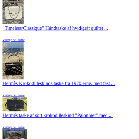
"Timeless/Classique" Håndtaske af hvid/gråt quiltet ...
Vintage de France
Hermès Krokodilleskinds taske fra 1970.erne. med fast ...
Vintage de France
Hermés taske af sort krokodilleskind "Palonnier" med ...
Vintage de France