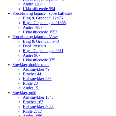
Andre
1284
Uklassificerede
594
Porcelæn og fajance - spise kaffestel
Bing & Grøndahl
12475
Royal Copenhagen
21865
Andre
7887
Uklassificerede
3552
Porcelæn og fajance - Vaser
Bing & Grøndahl
940
Dahl Jensen
8
Royal Copenhagen
2611
Andre
907
Uklassificerede
375
Smykker, double m.m.
Armsmykker
49
Brocher
44
Halssmykker
235
Ringe
23
Andet
151
Smykker, guld
Armsmykker
1348
Brocher
163
Halssmykker
2048
Ringe
2717
Andet
1086