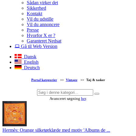
Sådan virker det
Sikkerhed
Kontakt
Vil du udstille
Vil du annoncere
Presse
Hvorfor X er ?
Garanteret Nedsat
Gå til Web Version
Dansk
English
Deutsch
Portal kategorier
>>
Vintage
>>
Tøj & tasker
Avanceret søgning
her
.
Hermès: Orange silketørklæde med motiv 'Albums de ...