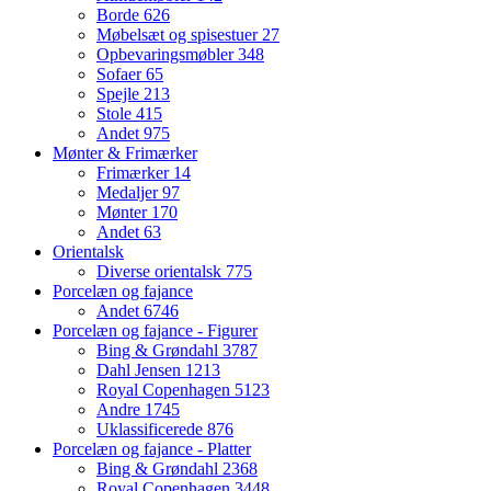
Borde
626
Møbelsæt og spisestuer
27
Opbevaringsmøbler
348
Sofaer
65
Spejle
213
Stole
415
Andet
975
Mønter & Frimærker
Frimærker
14
Medaljer
97
Mønter
170
Andet
63
Orientalsk
Diverse orientalsk
775
Porcelæn og fajance
Andet
6746
Porcelæn og fajance - Figurer
Bing & Grøndahl
3787
Dahl Jensen
1213
Royal Copenhagen
5123
Andre
1745
Uklassificerede
876
Porcelæn og fajance - Platter
Bing & Grøndahl
2368
Royal Copenhagen
3448