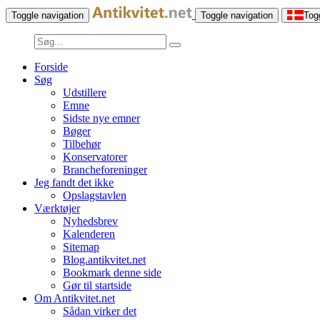
Toggle navigation
Toggle navigation
Tog
Forside
Søg
Udstillere
Emne
Sidste nye emner
Bøger
Tilbehør
Konservatorer
Brancheforeninger
Jeg fandt det ikke
Opslagstavlen
Værktøjer
Nyhedsbrev
Kalenderen
Sitemap
Blog.antikvitet.net
Bookmark denne side
Gør til startside
Om Antikvitet.net
Sådan virker det