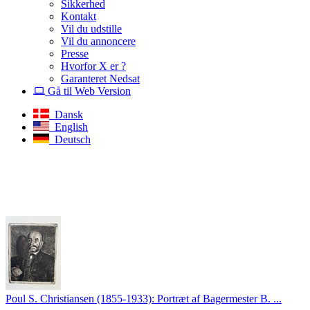
Sikkerhed
Kontakt
Vil du udstille
Vil du annoncere
Presse
Hvorfor X er ?
Garanteret Nedsat
Gå til Web Version
Dansk
English
Deutsch
Poul S. Christiansen (1855-1933): Portræt af Bagermester B. ...