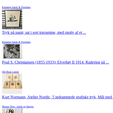
Kinnerup Antik & Porcelæn
Tryk på papir, sat i sort træramme, med motiv af et ...
Kinnerup Antik & Porcelæn
Poul S. Christiansen (1855-1933): Elverhøj II 1914. Radering på ...
Ole Buus Larsen
Kurt Normann, Atelier Nordic, 5 indrammede grafiske tryk, Mål med .
Moster Olga - Antik og Design