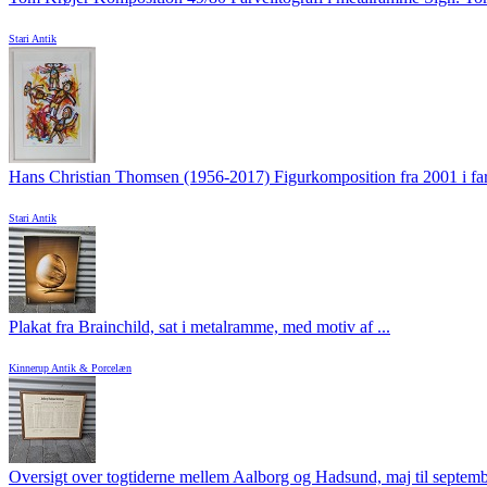
Stari Antik
Hans Christian Thomsen (1956-2017) Figurkomposition fra 2001 i farv
Stari Antik
Plakat fra Brainchild, sat i metalramme, med motiv af ...
Kinnerup Antik & Porcelæn
Oversigt over togtiderne mellem Aalborg og Hadsund, maj til septembe