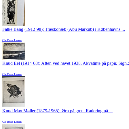
Falke Bang (1912-98): Træskonæb (Abu Markub) i Københavns ...
Ole Buus Larsen
Knud Eel (1914-68): Aften ved havet 1938. Akvatinte på papir. Sign.: 
Ole Buus Larsen
Knud Max Møller (1879-1965): Ørn på gren. Radering på ...
Ole Buus Larsen