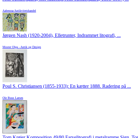
Aabenraa Antikvitetshandel
Jørgen Nash (1920-2004), Elletrunter, Indrammet litografi, ...
Moster Olga - Antik og Design
Poul S. Christiansen (1855-1933): En kætter 1888. Radering på ...
Ole Buus Larsen
Tom Krøjer Komposition 49/80 Farvelitografi i metalramme Sign. Tom