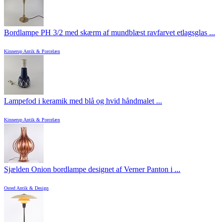
Bordlampe PH 3/2 med skærm af mundblæst ravfarvet etlagsglas ...
Kinnerup Antik & Porcelæn
Lampefod i keramik med blå og hvid håndmalet ...
Kinnerup Antik & Porcelæn
Sjælden Onion bordlampe designet af Verner Panton i ...
Osted Antik & Design