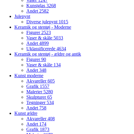
Vaser
1247
Kunstglas
3268
Andet
2582
Julepynt
Diverse julepynt
1015
Keramik og stentøj - Moderne
Figurer
2523
Vaser & skåle
5033
Andet
4899
Uklassificerede
4634
Keramik og stentøj - ældre og antik
Figurer
90
Vaser & skåle
134
Andet
348
Kunst moderne
Akvareller
605
Grafik
1557
Malerier
5280
Skulpturer
65
Tegninger
534
Andet
758
Kunst ældre
Akvareller
408
Andet
174
Grafik
1873