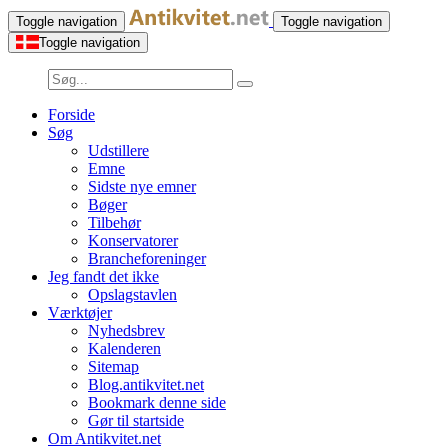
Toggle navigation
Toggle navigation
Toggle navigation
Forside
Søg
Udstillere
Emne
Sidste nye emner
Bøger
Tilbehør
Konservatorer
Brancheforeninger
Jeg fandt det ikke
Opslagstavlen
Værktøjer
Nyhedsbrev
Kalenderen
Sitemap
Blog.antikvitet.net
Bookmark denne side
Gør til startside
Om Antikvitet.net