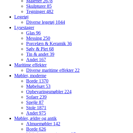
Malerier
2678
Skulpturer
85
Tegninger
482
Legetøj
Diverse legetøj
1044
Lysestager
Glas
96
Messing
250
Porcelæn & Keramik
36
Sølv & Plet
68
Tin & andet
39
Andet
167
Maritime effekter
Diverse maritime effekter
22
Møbler, moderne
Borde
1370
Møbelsæt
53
Opbevaringsmøbler
224
Sofaer
239
Spejle
87
Stole
1871
Andet
975
Møbler, ældre og antik
Almuemøbler
142
Borde
626