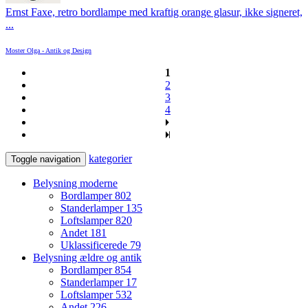
Ernst Faxe, retro bordlampe med kraftig orange glasur, ikke signeret,
...
Moster Olga - Antik og Design
1
2
3
4
kategorier
Toggle navigation
Belysning moderne
Bordlamper
802
Standerlamper
135
Loftslamper
820
Andet
181
Uklassificerede
79
Belysning ældre og antik
Bordlamper
854
Standerlamper
17
Loftslamper
532
Andet
226