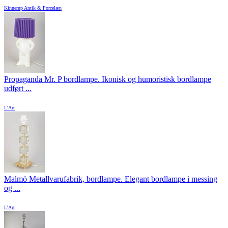
Kinnerup Antik & Porcelæn
Propaganda Mr. P bordlampe. Ikonisk og humoristisk bordlampe
udført ...
L'Art
Malmö Metallvarufabrik, bordlampe. Elegant bordlampe i messing
og ...
L'Art