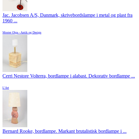
Jac. Jacobsen A/S, Danmark, skrivebordslampe i metal og plast fra
1960 ...
Moster Olga - Antik og Design
Cerri Nestore Volterra, bordlampe i alabast. Dekorativ bordlampe ...
L'Art
Bernard Rooke, bordlampe. Markant brutalistisk bordlampe i ...