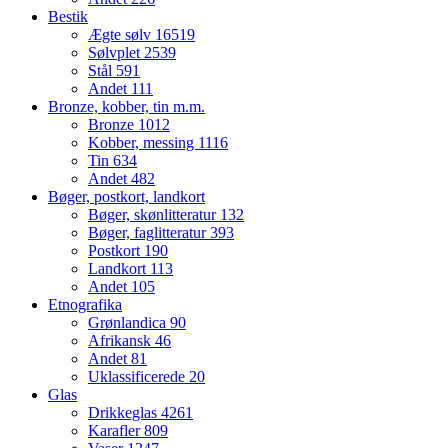
Bestik
Ægte sølv
16519
Sølvplet
2539
Stål
591
Andet
111
Bronze, kobber, tin m.m.
Bronze
1012
Kobber, messing
1116
Tin
634
Andet
482
Bøger, postkort, landkort
Bøger, skønlitteratur
132
Bøger, faglitteratur
393
Postkort
190
Landkort
113
Andet
105
Etnografika
Grønlandica
90
Afrikansk
46
Andet
81
Uklassificerede
20
Glas
Drikkeglas
4261
Karafler
809