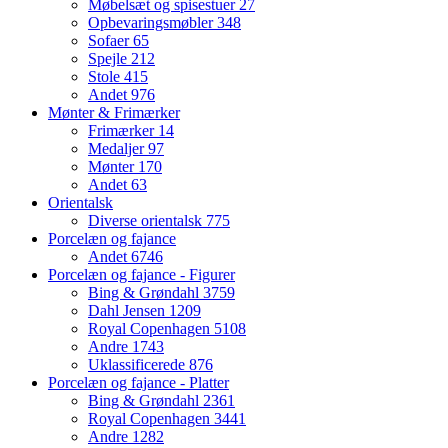
Møbelsæt og spisestuer
27
Opbevaringsmøbler
348
Sofaer
65
Spejle
212
Stole
415
Andet
976
Mønter & Frimærker
Frimærker
14
Medaljer
97
Mønter
170
Andet
63
Orientalsk
Diverse orientalsk
775
Porcelæn og fajance
Andet
6746
Porcelæn og fajance - Figurer
Bing & Grøndahl
3759
Dahl Jensen
1209
Royal Copenhagen
5108
Andre
1743
Uklassificerede
876
Porcelæn og fajance - Platter
Bing & Grøndahl
2361
Royal Copenhagen
3441
Andre
1282