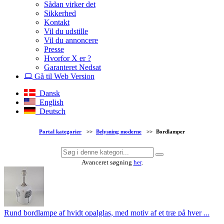
Sådan virker det
Sikkerhed
Kontakt
Vil du udstille
Vil du annoncere
Presse
Hvorfor X er ?
Garanteret Nedsat
Gå til Web Version
Dansk
English
Deutsch
Portal kategorier
>>
Belysning moderne
>>
Bordlamper
Avanceret søgning
her
.
Rund bordlampe af hvidt opalglas, med motiv af et træ på hver ...