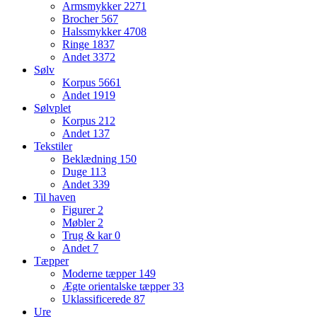
Armsmykker
2271
Brocher
567
Halssmykker
4708
Ringe
1837
Andet
3372
Sølv
Korpus
5661
Andet
1919
Sølvplet
Korpus
212
Andet
137
Tekstiler
Beklædning
150
Duge
113
Andet
339
Til haven
Figurer
2
Møbler
2
Trug & kar
0
Andet
7
Tæpper
Moderne tæpper
149
Ægte orientalske tæpper
33
Uklassificerede
87
Ure