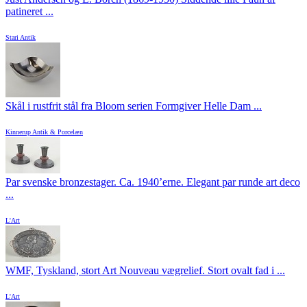
patineret ...
Stari Antik
Skål i rustfrit stål fra Bloom serien Formgiver Helle Dam ...
Kinnerup Antik & Porcelæn
Par svenske bronzestager. Ca. 1940’erne. Elegant par runde art deco
...
L'Art
WMF, Tyskland, stort Art Nouveau vægrelief. Stort ovalt fad i ...
L'Art