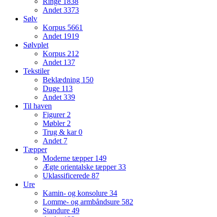
Ringe
1838
Andet
3373
Sølv
Korpus
5661
Andet
1919
Sølvplet
Korpus
212
Andet
137
Tekstiler
Beklædning
150
Duge
113
Andet
339
Til haven
Figurer
2
Møbler
2
Trug & kar
0
Andet
7
Tæpper
Moderne tæpper
149
Ægte orientalske tæpper
33
Uklassificerede
87
Ure
Kamin- og konsolure
34
Lomme- og armbåndsure
582
Standure
49