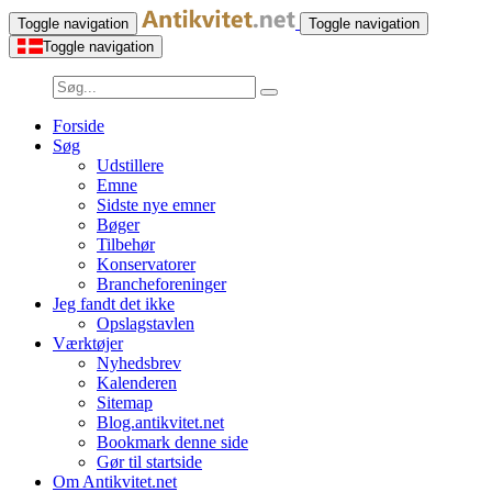
Toggle navigation
Toggle navigation
Toggle navigation
Forside
Søg
Udstillere
Emne
Sidste nye emner
Bøger
Tilbehør
Konservatorer
Brancheforeninger
Jeg fandt det ikke
Opslagstavlen
Værktøjer
Nyhedsbrev
Kalenderen
Sitemap
Blog.antikvitet.net
Bookmark denne side
Gør til startside
Om Antikvitet.net