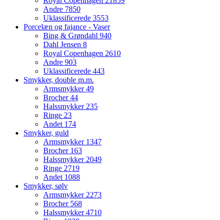
Royal Copenhagen
21859
Andre
7850
Uklassificerede
3553
Porcelæn og fajance - Vaser
Bing & Grøndahl
940
Dahl Jensen
8
Royal Copenhagen
2610
Andre
903
Uklassificerede
443
Smykker, double m.m.
Armsmykker
49
Brocher
44
Halssmykker
235
Ringe
23
Andet
174
Smykker, guld
Armsmykker
1347
Brocher
163
Halssmykker
2049
Ringe
2719
Andet
1088
Smykker, sølv
Armsmykker
2273
Brocher
568
Halssmykker
4710