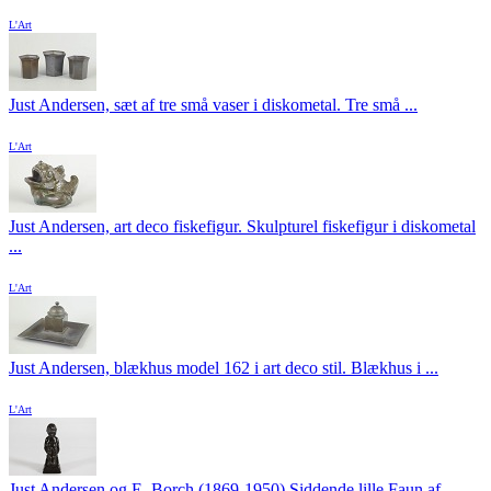
L'Art
Just Andersen, sæt af tre små vaser i diskometal. Tre små ...
L'Art
Just Andersen, art deco fiskefigur. Skulpturel fiskefigur i diskometal
...
L'Art
Just Andersen, blækhus model 162 i art deco stil. Blækhus i ...
L'Art
Just Andersen og E. Borch (1869-1950) Siddende lille Faun af