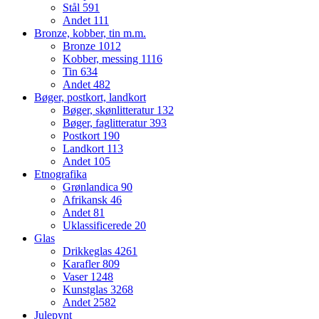
Stål
591
Andet
111
Bronze, kobber, tin m.m.
Bronze
1012
Kobber, messing
1116
Tin
634
Andet
482
Bøger, postkort, landkort
Bøger, skønlitteratur
132
Bøger, faglitteratur
393
Postkort
190
Landkort
113
Andet
105
Etnografika
Grønlandica
90
Afrikansk
46
Andet
81
Uklassificerede
20
Glas
Drikkeglas
4261
Karafler
809
Vaser
1248
Kunstglas
3268
Andet
2582
Julepynt