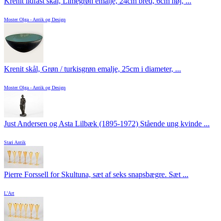
Krenit ildfast skål, Limegrøn emalje, 24cm bred, 6cm høj, ...
Moster Olga - Antik og Design
Krenit skål, Grøn / turkisgrøn emalje, 25cm i diameter, ...
Moster Olga - Antik og Design
Just Andersen og Asta Lilbæk (1895-1972) Stående ung kvinde ...
Stari Antik
Pierre Forssell for Skultuna, sæt af seks snapsbægre. Sæt ...
L'Art