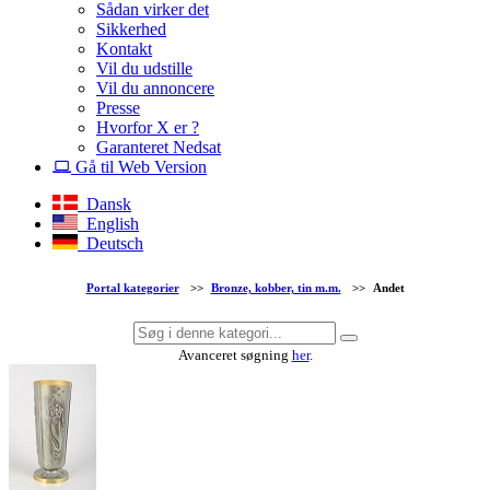
Sådan virker det
Sikkerhed
Kontakt
Vil du udstille
Vil du annoncere
Presse
Hvorfor X er ?
Garanteret Nedsat
Gå til Web Version
Dansk
English
Deutsch
Portal kategorier
>>
Bronze, kobber, tin m.m.
>>
Andet
Avanceret søgning
her
.