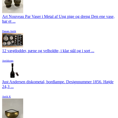
Art Nouveau Par Vaser i Metal af Ung pige og dreng Den ene vase,
har et ...
Danam Antik
12 vægtlodder, pæne og velholdte, i klar stål og i sort ...
Antikkram
Just Andersen diskometal, bordlampe. Designnummer 1856. Højde
24,3 ...
Antik K