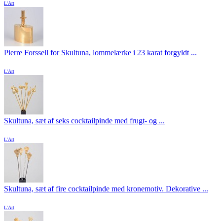
L'Art
Pierre Forssell for Skultuna, lommelærke i 23 karat forgyldt ...
L'Art
Skultuna, sæt af seks cocktailpinde med frugt- og ...
L'Art
Skultuna, sæt af fire cocktailpinde med kronemotiv. Dekorative ...
L'Art