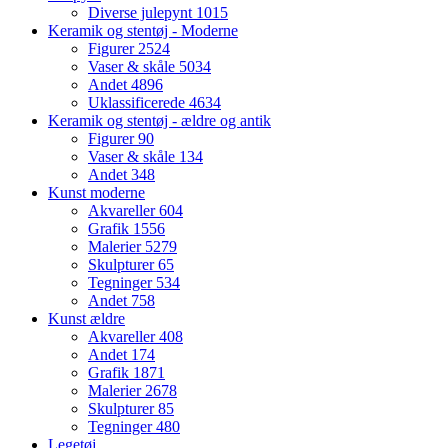
Diverse julepynt
1015
Keramik og stentøj - Moderne
Figurer
2524
Vaser & skåle
5034
Andet
4896
Uklassificerede
4634
Keramik og stentøj - ældre og antik
Figurer
90
Vaser & skåle
134
Andet
348
Kunst moderne
Akvareller
604
Grafik
1556
Malerier
5279
Skulpturer
65
Tegninger
534
Andet
758
Kunst ældre
Akvareller
408
Andet
174
Grafik
1871
Malerier
2678
Skulpturer
85
Tegninger
480
Legetøj