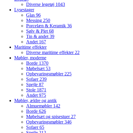
Diverse legetøj
1043
Lysestager
Glas
96
Messing
250
Porcelæn & Keramik
36
Sølv & Plet
68
Tin & andet
39
Andet
167
Maritime effekter
Diverse maritime effekter
22
Møbler, moderne
Borde
1370
Møbelsæt
53
Opbevaringsmøbler
225
Sofaer
239
Spejle
87
Stole
1871
Andet
975
Møbler, ældre og antik
Almuemøbler
142
Borde
626
Møbelsæt og spisestuer
27
Opbevaringsmøbler
346
Sofaer
65
Spejle
212