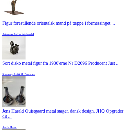
Figur forestillende orientalsk mand på tæppe i formessinget ...
Aabenraa Antikvitetshandel
Sort disko metal figur fra 1930'erne Nr D2096 Producent Just ...
Kinnerup Antik & Porcelæn
Jens Harald Quistgaard metal stager, dansk design. JHQ Opgrader
dit ...
Antik Huset