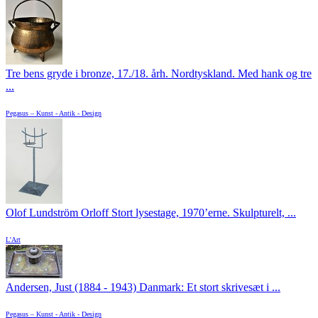
Tre bens gryde i bronze, 17./18. årh. Nordtyskland. Med hank og tre
...
Pegasus – Kunst - Antik - Design
Olof Lundström Orloff Stort lysestage, 1970’erne. Skulpturelt, ...
L'Art
Andersen, Just (1884 - 1943) Danmark: Et stort skrivesæt i ...
Pegasus – Kunst - Antik - Design