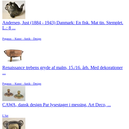
Andersen, Just (1884 - 1943) Danmark: En fisk. Mat tin. Stemplet.
L.: 8 ...
Pegasus – Kunst - Antik - Design
Renaissance trebens gryde af malm, 15./16. årh. Med dekorationer
...
Pegasus – Kunst - Antik - Design
CAWA, dansk design Par lysestager i messing, Art Deco, ...
L'Art