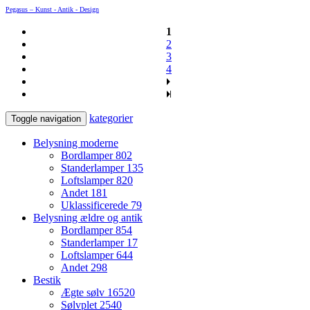
Pegasus – Kunst - Antik - Design
1
2
3
4
kategorier
Toggle navigation
Belysning moderne
Bordlamper
802
Standerlamper
135
Loftslamper
820
Andet
181
Uklassificerede
79
Belysning ældre og antik
Bordlamper
854
Standerlamper
17
Loftslamper
644
Andet
298
Bestik
Ægte sølv
16520
Sølvplet
2540