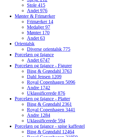
Stole
415
Andet
976
Mønter & Frimærker
Frimærker
14
Medaljer
97
Mønter
170
Andet
63
Orientalsk
Diverse orientalsk
775
Porcelæn og fajance
Andet
6747
Porcelæn og fajance - Figurer
Bing & Grøndahl
3763
Dahl Jensen
1209
Royal Copenhagen
5096
Andre
1742
Uklassificerede
876
Porcelæn og fajance - Platter
Bing & Grøndahl
2361
Royal Copenhagen
3441
Andre
1284
Uklassificerede
594
Porcelæn og fajance - spise kaffestel
Bing & Grøndahl
12464