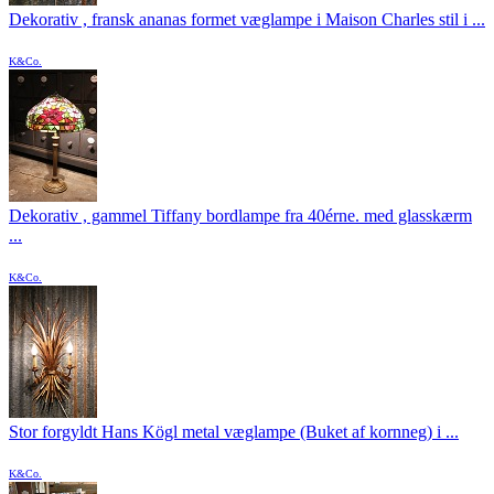
Dekorativ , fransk ananas formet væglampe i Maison Charles stil i ...
K&Co.
Dekorativ , gammel Tiffany bordlampe fra 40érne. med glasskærm
...
K&Co.
Stor forgyldt Hans Kögl metal væglampe (Buket af kornneg) i ...
K&Co.