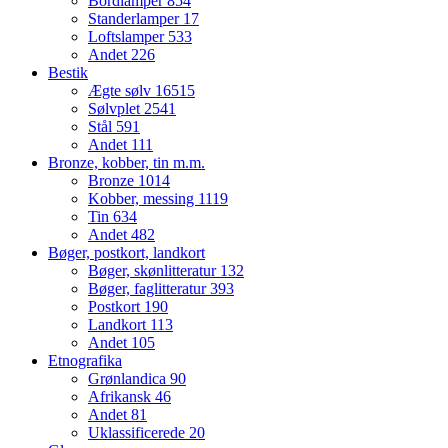
Bordlamper
854
Standerlamper
17
Loftslamper
533
Andet
226
Bestik
Ægte sølv
16515
Sølvplet
2541
Stål
591
Andet
111
Bronze, kobber, tin m.m.
Bronze
1014
Kobber, messing
1119
Tin
634
Andet
482
Bøger, postkort, landkort
Bøger, skønlitteratur
132
Bøger, faglitteratur
393
Postkort
190
Landkort
113
Andet
105
Etnografika
Grønlandica
90
Afrikansk
46
Andet
81
Uklassificerede
20