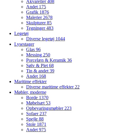
Akvareller
408
Andet
175
Grafik
1876
Malerier
2678
Skulpturer
85
Tegninger
483
Legetøj
Diverse legetøj
1044
Lysestager
Glas
96
Messing
250
Porcelæn & Keramik
36
Sølv & Plet
68
Tin & andet
39
Andet
168
Maritime effekter
Diverse maritime effekter
22
Møbler, moderne
Borde
1370
Møbelsæt
53
Opbevaringsmøbler
223
Sofaer
237
Spejle
88
Stole
1871
Andet
975