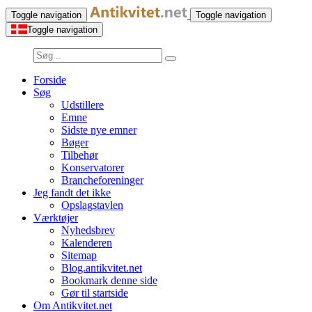
Toggle navigation
Toggle navigation
Toggle navigation
Forside
Søg
Udstillere
Emne
Sidste nye emner
Bøger
Tilbehør
Konservatorer
Brancheforeninger
Jeg fandt det ikke
Opslagstavlen
Værktøjer
Nyhedsbrev
Kalenderen
Sitemap
Blog.antikvitet.net
Bookmark denne side
Gør til startside
Om Antikvitet.net