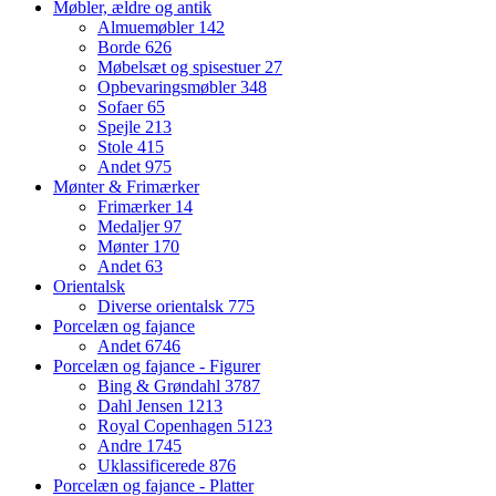
Møbler, ældre og antik
Almuemøbler
142
Borde
626
Møbelsæt og spisestuer
27
Opbevaringsmøbler
348
Sofaer
65
Spejle
213
Stole
415
Andet
975
Mønter & Frimærker
Frimærker
14
Medaljer
97
Mønter
170
Andet
63
Orientalsk
Diverse orientalsk
775
Porcelæn og fajance
Andet
6746
Porcelæn og fajance - Figurer
Bing & Grøndahl
3787
Dahl Jensen
1213
Royal Copenhagen
5123
Andre
1745
Uklassificerede
876
Porcelæn og fajance - Platter