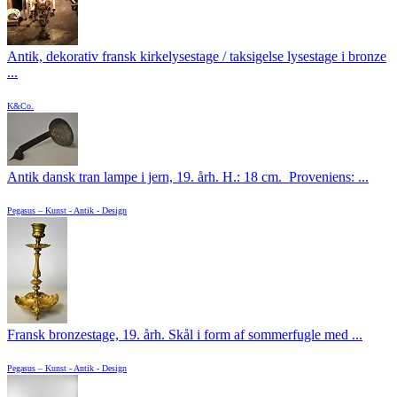
Antik, dekorativ fransk kirkelysestage / taksigelse lysestage i bronze
...
K&Co.
Antik dansk tran lampe i jern, 19. årh. H.: 18 cm. Proveniens: ...
Pegasus – Kunst - Antik - Design
Fransk bronzestage, 19. årh. Skål i form af sommerfugle med ...
Pegasus – Kunst - Antik - Design