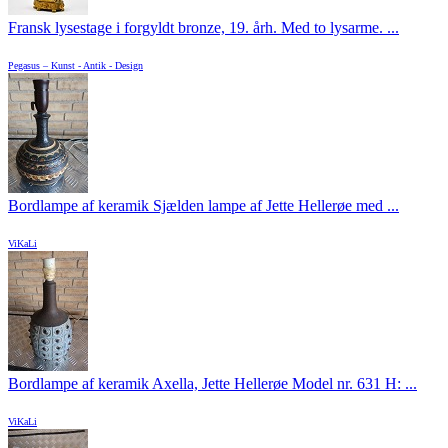
Fransk lysestage i forgyldt bronze, 19. årh. Med to lysarme. ...
Pegasus – Kunst - Antik - Design
Bordlampe af keramik Sjælden lampe af Jette Hellerøe med ...
ViKaLi
Bordlampe af keramik Axella, Jette Hellerøe Model nr. 631 H: ...
ViKaLi