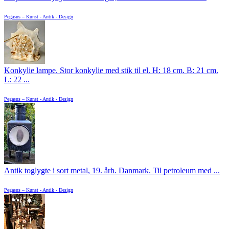
Pegasus – Kunst - Antik - Design
Konkylie lampe. Stor konkylie med stik til el. H: 18 cm. B: 21 cm.
L: 22 ...
Pegasus – Kunst - Antik - Design
Antik toglygte i sort metal, 19. årh. Danmark. Til petroleum med ...
Pegasus – Kunst - Antik - Design