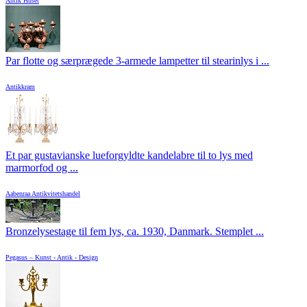
Antik Huset
Par flotte og særprægede 3-armede lampetter til stearinlys i ...
Antikkram
Et par gustavianske lueforgyldte kandelabre til to lys med
marmorfod og ...
Aabenraa Antikvitetshandel
Bronzelysestage til fem lys, ca. 1930, Danmark. Stemplet ...
Pegasus – Kunst - Antik - Design