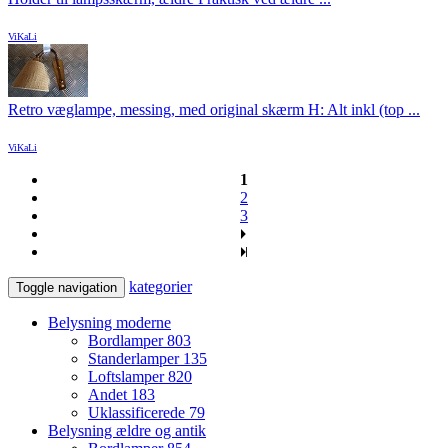
ViKaLi
Retro væglampe, messing, med original skærm H: Alt inkl (top ...
ViKaLi
1
2
3
kategorier
Toggle navigation
Belysning moderne
Bordlamper
803
Standerlamper
135
Loftslamper
820
Andet
183
Uklassificerede
79
Belysning ældre og antik