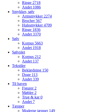
Ringe
2718
Andet
1086
Smykker, sølv
Armsmykker
2274
Brocher
567
Halssmykker
4709
Ringe
1836
Andet
3370
Sølv
Korpus
5663
Andet
1918
Sølvplet
Korpus
212
Andet
137
Tekstiler
Beklædning
150
Duge
113
Andet
339
Til haven
Figurer
2
Møbler
2
Trug & kar
0
Andet
7
Tæpper
Moderne tæpper
149