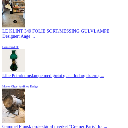
LE KLINT 349 FOLIE SORT/MESSING GULVLAMPE
Designer: Aage ...
Gamlefund.dk
Lille Petroleumslampe med grønt glas i fod og skærm, ...
Moster Olga - Antik og Design
Gammel Fransk projektør af mærket "Cremer-Paris" fra ...