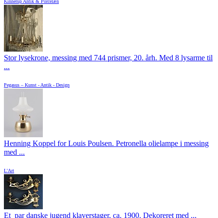
Kinnerup Antik & Porcelæn
Stor lysekrone, messing med 744 prismer, 20. årh. Med 8 lysarme til
...
Pegasus – Kunst - Antik - Design
Henning Koppel for Louis Poulsen. Petronella olielampe i messing
med ...
L'Art
Et par danske jugend klaverstager, ca. 1900. Dekoreret med ...