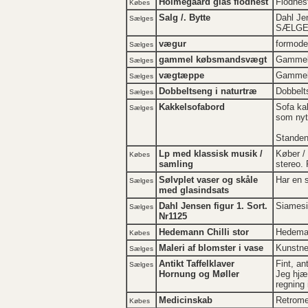
Holmegaard glas flodhest
Flodhest
Købes
Salg /. Bytte
Dahl Jen
Sælges
SÆLGES 
vægur
formoden
Sælges
gammel købsmandsvægt
Gammel 
Sælges
vægtæppe
Gammelt
Sælges
Dobbeltseng i naturtræ
Dobbelt
Sælges
Kakkelsofabord
Sofa kak
Sælges
som nyt
Standen
Lp med klassisk musik /
Køber / 
Købes
samling
stereo. 
Sølvplet vaser og skåle
Har en 
Sælges
med glasindsats
Dahl Jensen figur 1. Sort.
Siamesi
Sælges
Nr1125
Hedemann Chilli stor
Hedemann
Købes
Maleri af blomster i vase
Kunstner
Sælges
Antikt Taffelklaver
Fint, an
Sælges
Hornung og Møller
Jeg hjæl
regning 
Medicinskab
Retrome
Købes