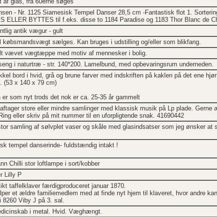
 af glas, fra 60erne søges
sen - Nr. 1125 Siamesisk Tempel Danser 28,5 cm -Fantastisk flot 1. Sortering 
ELLER BYTTES til f.eks. disse to 1184 Paradise og 1183 Thor Blanc de C
tlig antik vægur - gult
købsmandsvægt sælges. Kan bruges i udstilling og/eller som blikfang.
 vævet vægtæppe med motiv af mennesker i bolig.
seng i naturtræ - str. 140*200. Lamelbund, med opbevaringsrum underneden.
kel bord i hvid, grå og brune farver med indskriften på kaklen på det ene hjørn
. (53 x 140 x 79 cm)
 er som nyt trods det nok er ca. 25-35 år gammelt
aftager store eller mindre samlinger med klassisk musik på Lp plade. Gerne æl
Ring eller skriv på mit nummer til en uforpligtende snak. 41690442
stor samling af sølvplet vaser og skåle med glasindsatser som jeg ønsker at 
sk tempel danserinde- fuldstændig intakt !
 Chilli stor loftlampe i sort/kobber
 Lilly P
tikt taffelklaver færdigproduceret januar 1870.
per et ældre familiemedlem med at finde nyt hjem til klaveret, hvor andre kan
i 8260 Viby J på 3. sal.
dicinskab i metal. Hvid. Væghængt.