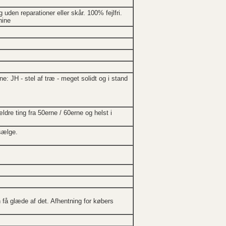
uden reparationer eller skår. 100% fejlfri.
hine
e: JH - stel af træ - meget solidt og i stand
dre ting fra 50erne / 60erne og helst i
sælge.
 få glæde af det. Afhentning for købers