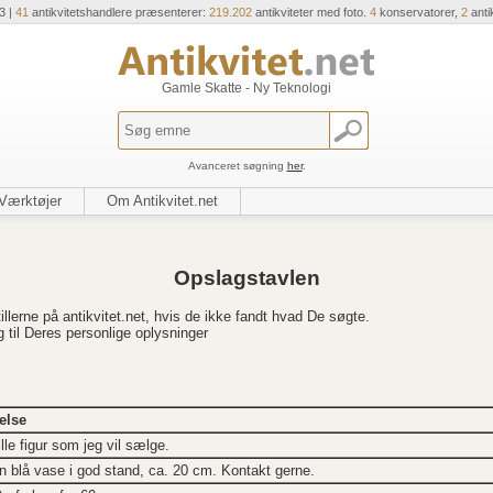
3 |
41
antikvitetshandlere præsenterer:
219.202
antikviteter med foto.
4
konservatorer,
2
anti
Gamle Skatte - Ny Teknologi
Avanceret søgning
her
.
Værktøjer
Om Antikvitet.net
Opslagstavlen
llerne på antikvitet.net, hvis de ikke fandt hvad De søgte.
g til Deres personlige oplysninger
else
ille figur som jeg vil sælge.
n blå vase i god stand, ca. 20 cm. Kontakt gerne.