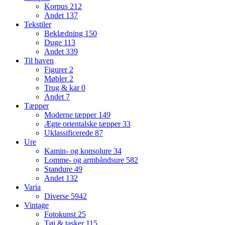
Korpus
212
Andet
137
Tekstiler
Beklædning
150
Duge
113
Andet
339
Til haven
Figurer
2
Møbler
2
Trug & kar
0
Andet
7
Tæpper
Moderne tæpper
149
Ægte orientalske tæpper
33
Uklassificerede
87
Ure
Kamin- og konsolure
34
Lomme- og armbåndsure
582
Standure
49
Andet
132
Varia
Diverse
5942
Vintage
Fotokunst
25
Tøj & tasker
115