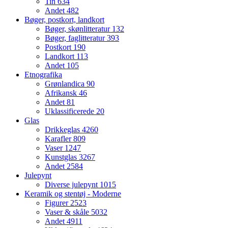
Tin
634
Andet
482
Bøger, postkort, landkort
Bøger, skønlitteratur
132
Bøger, faglitteratur
393
Postkort
190
Landkort
113
Andet
105
Etnografika
Grønlandica
90
Afrikansk
46
Andet
81
Uklassificerede
20
Glas
Drikkeglas
4260
Karafler
809
Vaser
1247
Kunstglas
3267
Andet
2584
Julepynt
Diverse julepynt
1015
Keramik og stentøj - Moderne
Figurer
2523
Vaser & skåle
5032
Andet
4911