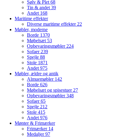
Sølv & Plet
68
Tin & andet
39
Andet
168
Maritime effekter
Diverse maritime effekter
22
Møbler, moderne
Borde
1370
Møbelsæt
53
Opbevaringsmøbler
224
Sofaer
239
Spejle
88
Stole
1871
Andet
975
Møbler, ældre og antik
Almuemøbler
142
Borde
626
Møbelsæt og spisestuer
27
Opbevaringsmøbler
348
Sofaer
65
Spejle
212
Stole
415
Andet
976
Mønter & Frimærker
Frimærker
14
Medaljer
97