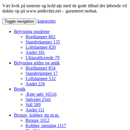
Vær kvik på tasterne og hold øje med de gode tilbud der løbende vil
dukke op på www.antikvitet.net – garanteret nedsat.
kategorier
Toggle navigation
Belysning moderne
Bordlamper
802
Standerlamper
135
Loftslamper
820
Andet
181
Uklassificerede
79
Belysning ældre og antik
Bordlamper
854
Standerlamper
17
Loftslamper
532
Andet
226
Bestik
Ægte sølv
16516
Sølvplet
2541
Stål
589
Andet
111
Bronze, kobber, tin m.m.
Bronze
1012
Kobber, messing
1117