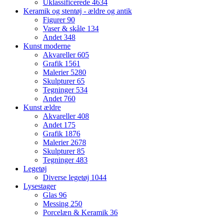
Uklassificerede
4634
Keramik og stentøj - ældre og antik
Figurer
90
Vaser & skåle
134
Andet
348
Kunst moderne
Akvareller
605
Grafik
1561
Malerier
5280
Skulpturer
65
Tegninger
534
Andet
760
Kunst ældre
Akvareller
408
Andet
175
Grafik
1876
Malerier
2678
Skulpturer
85
Tegninger
483
Legetøj
Diverse legetøj
1044
Lysestager
Glas
96
Messing
250
Porcelæn & Keramik
36