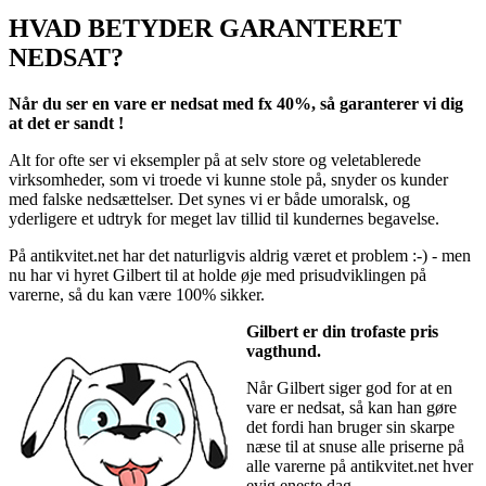
HVAD BETYDER GARANTERET
NEDSAT?
Når du ser en vare er nedsat med fx 40%, så garanterer vi dig
at det er sandt !
Alt for ofte ser vi eksempler på at selv store og veletablerede
virksomheder, som vi troede vi kunne stole på, snyder os kunder
med falske nedsættelser. Det synes vi er både umoralsk, og
yderligere et udtryk for meget lav tillid til kundernes begavelse.
På antikvitet.net har det naturligvis aldrig været et problem :-) - men
nu har vi hyret Gilbert til at holde øje med prisudviklingen på
varerne, så du kan være 100% sikker.
Gilbert er din trofaste pris
vagthund.
Når Gilbert siger god for at en
vare er nedsat, så kan han gøre
det fordi han bruger sin skarpe
næse til at snuse alle priserne på
alle varerne på antikvitet.net hver
evig eneste dag.