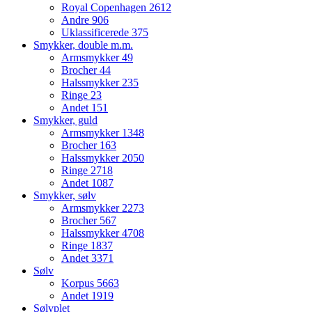
Royal Copenhagen
2612
Andre
906
Uklassificerede
375
Smykker, double m.m.
Armsmykker
49
Brocher
44
Halssmykker
235
Ringe
23
Andet
151
Smykker, guld
Armsmykker
1348
Brocher
163
Halssmykker
2050
Ringe
2718
Andet
1087
Smykker, sølv
Armsmykker
2273
Brocher
567
Halssmykker
4708
Ringe
1837
Andet
3371
Sølv
Korpus
5663
Andet
1919
Sølvplet