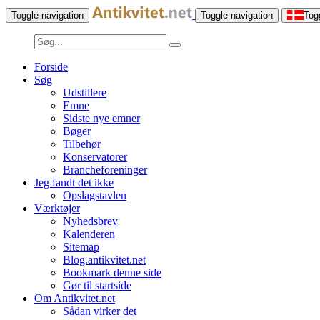
Toggle navigation
Toggle navigation
Tog
Forside
Søg
Udstillere
Emne
Sidste nye emner
Bøger
Tilbehør
Konservatorer
Brancheforeninger
Jeg fandt det ikke
Opslagstavlen
Værktøjer
Nyhedsbrev
Kalenderen
Sitemap
Blog.antikvitet.net
Bookmark denne side
Gør til startside
Om Antikvitet.net
Sådan virker det