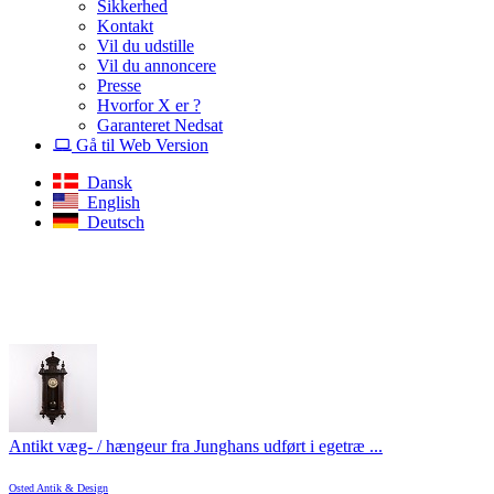
Sikkerhed
Kontakt
Vil du udstille
Vil du annoncere
Presse
Hvorfor X er ?
Garanteret Nedsat
Gå til Web Version
Dansk
English
Deutsch
Antikt væg- / hængeur fra Junghans udført i egetræ ...
Osted Antik & Design