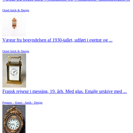
Osted Antik & Design
Vægur fra begyndelsen af 1930-tallet, udført i egetræ og ...
Osted Antik & Design
Fransk rejseur i messing, 19. årh. Med glas. Emalje urskive med ...
Pegasus – Kunst - Antik - Design