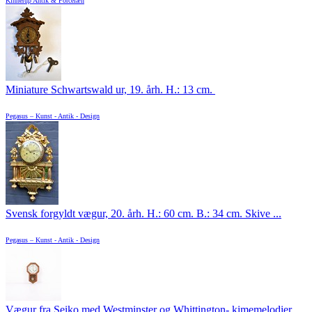
Kinnerup Antik & Porcelæn
Miniature Schwartswald ur, 19. årh. H.: 13 cm.
Pegasus – Kunst - Antik - Design
Svensk forgyldt vægur, 20. årh. H.: 60 cm. B.: 34 cm. Skive ...
Pegasus – Kunst - Antik - Design
Vægur fra Seiko med Westminster og Whittington- kimemelodier. ...