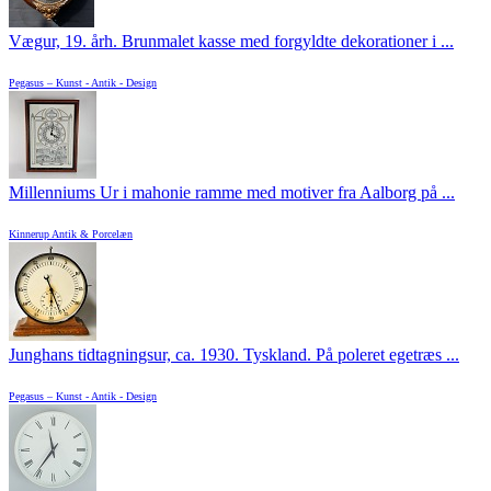
Vægur, 19. årh. Brunmalet kasse med forgyldte dekorationer i ...
Pegasus – Kunst - Antik - Design
Millenniums Ur i mahonie ramme med motiver fra Aalborg på ...
Kinnerup Antik & Porcelæn
Junghans tidtagningsur, ca. 1930. Tyskland. På poleret egetræs ...
Pegasus – Kunst - Antik - Design