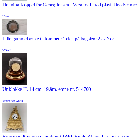
Henning Koppel for Georg Jensen . Vægur af hvid plast. Urskive med
L'Art
Lille gammel æske til lommeur Tekst på bagsien: 22 / Nor... ...
ViKaLi
Ur klokke H. 14 cm. 19.årh. emne nr. 514760
Middelfart Antik
Bronzeur. Produceret omkring 1840. Højde 33 cm. Urværk virker