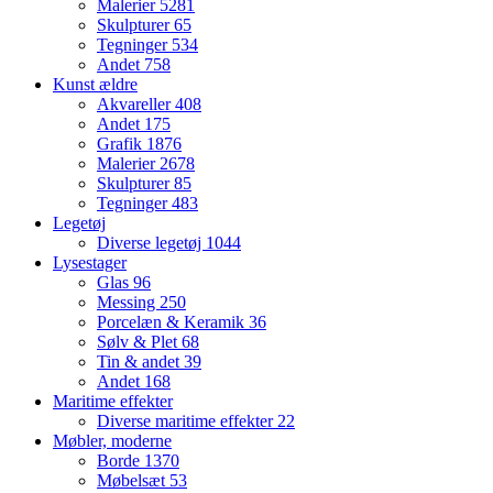
Malerier
5281
Skulpturer
65
Tegninger
534
Andet
758
Kunst ældre
Akvareller
408
Andet
175
Grafik
1876
Malerier
2678
Skulpturer
85
Tegninger
483
Legetøj
Diverse legetøj
1044
Lysestager
Glas
96
Messing
250
Porcelæn & Keramik
36
Sølv & Plet
68
Tin & andet
39
Andet
168
Maritime effekter
Diverse maritime effekter
22
Møbler, moderne
Borde
1370
Møbelsæt
53