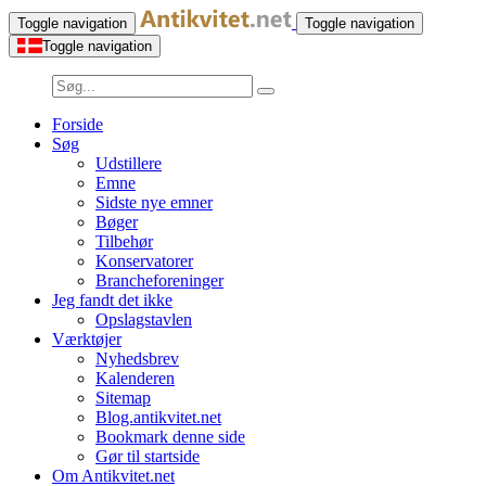
Toggle navigation
Toggle navigation
Toggle navigation
Forside
Søg
Udstillere
Emne
Sidste nye emner
Bøger
Tilbehør
Konservatorer
Brancheforeninger
Jeg fandt det ikke
Opslagstavlen
Værktøjer
Nyhedsbrev
Kalenderen
Sitemap
Blog.antikvitet.net
Bookmark denne side
Gør til startside
Om Antikvitet.net