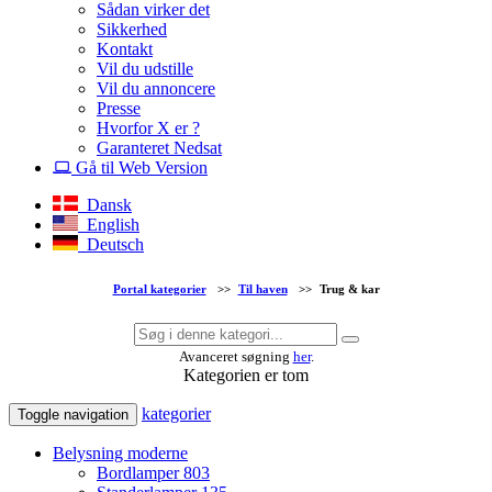
Sådan virker det
Sikkerhed
Kontakt
Vil du udstille
Vil du annoncere
Presse
Hvorfor X er ?
Garanteret Nedsat
Gå til Web Version
Dansk
English
Deutsch
Portal kategorier
>>
Til haven
>>
Trug & kar
Avanceret søgning
her
.
Kategorien er tom
kategorier
Toggle navigation
Belysning moderne
Bordlamper
803