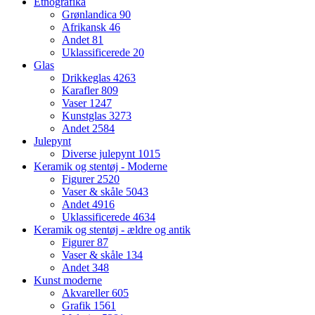
Etnografika
Grønlandica
90
Afrikansk
46
Andet
81
Uklassificerede
20
Glas
Drikkeglas
4263
Karafler
809
Vaser
1247
Kunstglas
3273
Andet
2584
Julepynt
Diverse julepynt
1015
Keramik og stentøj - Moderne
Figurer
2520
Vaser & skåle
5043
Andet
4916
Uklassificerede
4634
Keramik og stentøj - ældre og antik
Figurer
87
Vaser & skåle
134
Andet
348
Kunst moderne
Akvareller
605
Grafik
1561