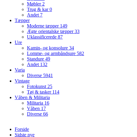
Møbler
2
Trug & kar
0
Andet
7
Tæpper
Moderne tæpper
149
Ægte orientalske tæpper
33
Uklassificerede
87
Ure
Kamin- og konsolure
34
Lomme- og armbåndsure
582
Standure
49
Andet
132
Varia
Diverse
5941
Vintage
Fotokunst
25
Tøj & tasker
114
Våben & Militaria
Militaria
16
Våben
17
Diverse
66
Forside
Sidste nye