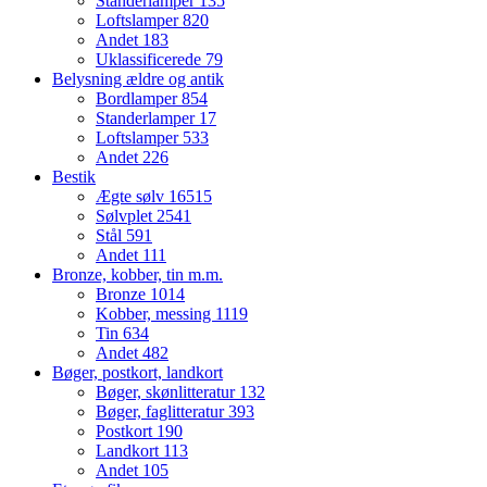
Standerlamper
135
Loftslamper
820
Andet
183
Uklassificerede
79
Belysning ældre og antik
Bordlamper
854
Standerlamper
17
Loftslamper
533
Andet
226
Bestik
Ægte sølv
16515
Sølvplet
2541
Stål
591
Andet
111
Bronze, kobber, tin m.m.
Bronze
1014
Kobber, messing
1119
Tin
634
Andet
482
Bøger, postkort, landkort
Bøger, skønlitteratur
132
Bøger, faglitteratur
393
Postkort
190
Landkort
113
Andet
105