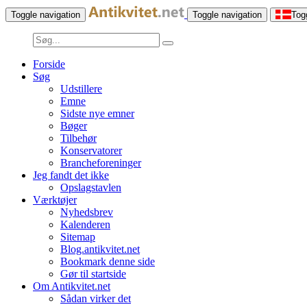
Toggle navigation
Toggle navigation
Tog
Forside
Søg
Udstillere
Emne
Sidste nye emner
Bøger
Tilbehør
Konservatorer
Brancheforeninger
Jeg fandt det ikke
Opslagstavlen
Værktøjer
Nyhedsbrev
Kalenderen
Sitemap
Blog.antikvitet.net
Bookmark denne side
Gør til startside
Om Antikvitet.net
Sådan virker det