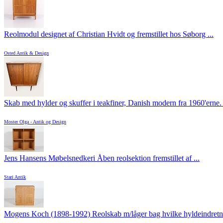
Reolmodul designet af Christian Hvidt og fremstillet hos Søborg ...
Osted Antik & Design
Skab med hylder og skuffer i teakfiner, Danish modern fra 1960'erne. .
Moster Olga - Antik og Design
Jens Hansens Møbelsnedkeri Åben reolsektion fremstillet af ...
Stari Antik
Mogens Koch (1898-1992) Reolskab m/låger bag hvilke hyldeindretni