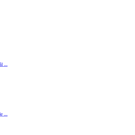
 ...
 ...