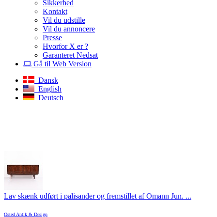
Sikkerhed
Kontakt
Vil du udstille
Vil du annoncere
Presse
Hvorfor X er ?
Garanteret Nedsat
Gå til Web Version
Dansk
English
Deutsch
Lav skænk udført i palisander og fremstillet af Omann Jun. ...
Osted Antik & Design