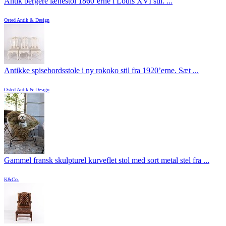
Antik bergère lænestol 1860’erne i Louis XVI stil. ...
Osted Antik & Design
Antikke spisebordsstole i ny rokoko stil fra 1920’erne. Sæt ...
Osted Antik & Design
Gammel fransk skulpturel kurveflet stol med sort metal stel fra ...
K&Co.