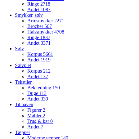
Ringe
2718
Andet
1087
Smykker, sølv
Armsmykker
2271
Brocher
567
Halssmykker
4708
Ringe
1837
Andet
3371
Sølv
Korpus
5661
Andet
1919
Sølvplet
Korpus
212
Andet
137
Tekstiler
Beklædning
150
Duge
113
Andet
339
Til haven
Figurer
2
Møbler
2
Trug & kar
0
Andet
7
Tæpper
Moderne tæpper
149