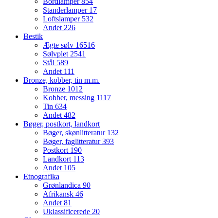
Bordlamper
854
Standerlamper
17
Loftslamper
532
Andet
226
Bestik
Ægte sølv
16516
Sølvplet
2541
Stål
589
Andet
111
Bronze, kobber, tin m.m.
Bronze
1012
Kobber, messing
1117
Tin
634
Andet
482
Bøger, postkort, landkort
Bøger, skønlitteratur
132
Bøger, faglitteratur
393
Postkort
190
Landkort
113
Andet
105
Etnografika
Grønlandica
90
Afrikansk
46
Andet
81
Uklassificerede
20