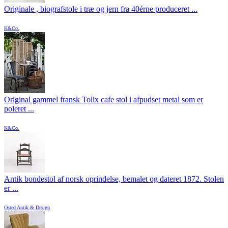
Originale , biografstole i træ og jern fra 40érne produceret ...
K&Co.
Original gammel fransk Tolix cafe stol i afpudset metal som er
poleret ...
K&Co.
Antik bondestol af norsk oprindelse, bemalet og dateret 1872. Stolen
er ...
Osted Antik & Design