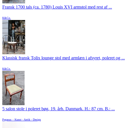
Fransk 1700 tals (ca. 1780) Louis XVI armstol med rest af ...
K&Co.
Klassisk fransk Tolix lounge stol med armlæn i afsyret, poleret og ...
K&Co.
5 salon stole i poleret bøg, 19. årh. Danmark. H.: 87 cm. B.: ...
Pegasus – Kunst - Antik - Design