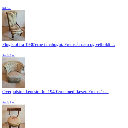
K&Co.
Flugtstol fra 1930'erne i mahogni. Fremstår pæn og velholdt ...
Antik Pjot
Overpolstret lænestol fra 1940'erne med flæser. Fremstår ...
Antik Pjot