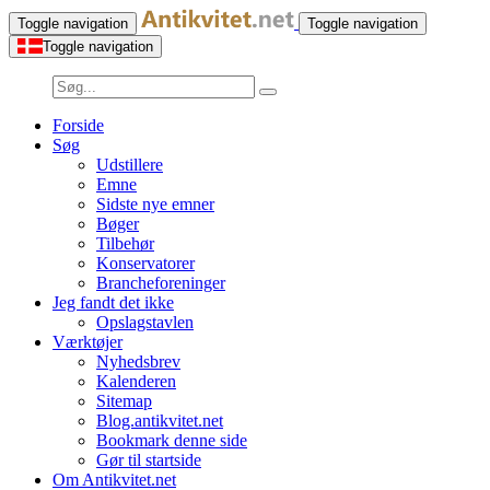
Toggle navigation
Toggle navigation
Toggle navigation
Forside
Søg
Udstillere
Emne
Sidste nye emner
Bøger
Tilbehør
Konservatorer
Brancheforeninger
Jeg fandt det ikke
Opslagstavlen
Værktøjer
Nyhedsbrev
Kalenderen
Sitemap
Blog.antikvitet.net
Bookmark denne side
Gør til startside
Om Antikvitet.net