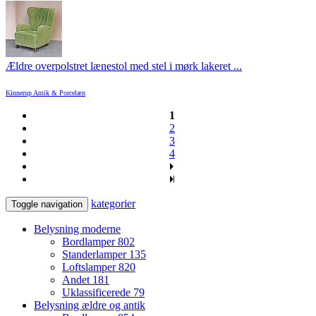
Ældre overpolstret lænestol med stel i mørk lakeret ...
Kinnerup Antik & Porcelæn
1
2
3
4
kategorier
Toggle navigation
Belysning moderne
Bordlamper
802
Standerlamper
135
Loftslamper
820
Andet
181
Uklassificerede
79
Belysning ældre og antik