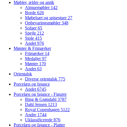
Møbler, ældre og antik
Almuemøbler
142
Borde
626
Møbelsæt og spisestuer
27
Opbevaringsmøbler
348
Sofaer
65
Spejle
212
Stole
415
Andet
976
Mønter & Frimærker
Frimærker
14
Medaljer
97
Mønter
170
Andet
63
Orientalsk
Diverse orientalsk
775
Porcelæn og fajance
Andet
6745
Porcelæn og fajance - Figurer
Bing & Grøndahl
3787
Dahl Jensen
1213
Royal Copenhagen
5122
Andre
1744
Uklassificerede
876
Porcelæn og fajance - Platter