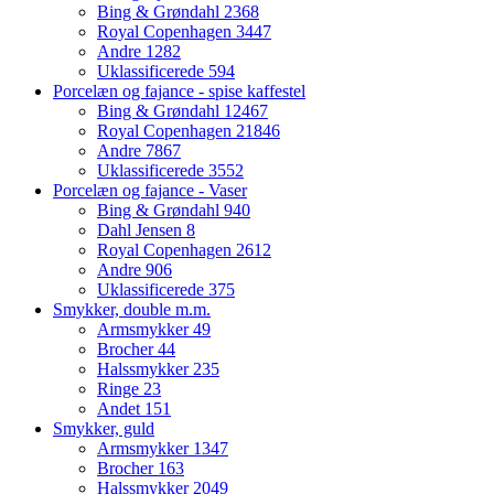
Bing & Grøndahl
2368
Royal Copenhagen
3447
Andre
1282
Uklassificerede
594
Porcelæn og fajance - spise kaffestel
Bing & Grøndahl
12467
Royal Copenhagen
21846
Andre
7867
Uklassificerede
3552
Porcelæn og fajance - Vaser
Bing & Grøndahl
940
Dahl Jensen
8
Royal Copenhagen
2612
Andre
906
Uklassificerede
375
Smykker, double m.m.
Armsmykker
49
Brocher
44
Halssmykker
235
Ringe
23
Andet
151
Smykker, guld
Armsmykker
1347
Brocher
163
Halssmykker
2049