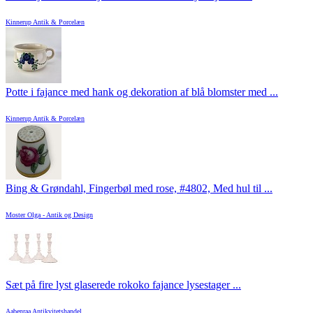
Kinnerup Antik & Porcelæn
Potte i fajance med hank og dekoration af blå blomster med ...
Kinnerup Antik & Porcelæn
Bing & Grøndahl, Fingerbøl med rose, #4802, Med hul til ...
Moster Olga - Antik og Design
Sæt på fire lyst glaserede rokoko fajance lysestager ...
Aabenraa Antikvitetshandel