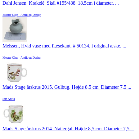
Dahl Jensen, Krakelé, Skål #155/488, 18,5cm i diameter, ...
Moster Olga - Antik og Design
Meissen, Hvid vase med flæsekant, # 50134, i original æske, ...
Moster Olga - Antik og Design
Mads Stage årskrus 2015. Gulbug. Højde 8,5 cm. Diameter 7,5 ...
Sus Antik
Mads Stage årskrus 2014. Nattergal. Højde 8,5 cm. Diameter 7,5 ...