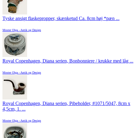
Tyske ansigt flaskepropper, skænketud Ca. 8cm høj *pæn ...
Moster Olga - Antik og Design
Royal Copenhagen, Diana serien, Bonbonniere / krukke med låg ...
Moster Olga - Antik og Design
Royal Copenhagen, Diana serien, Pibeholder, #1071/5047, 8cm x
4,5cm, 1. ...
Moster Olga - Antik og Design