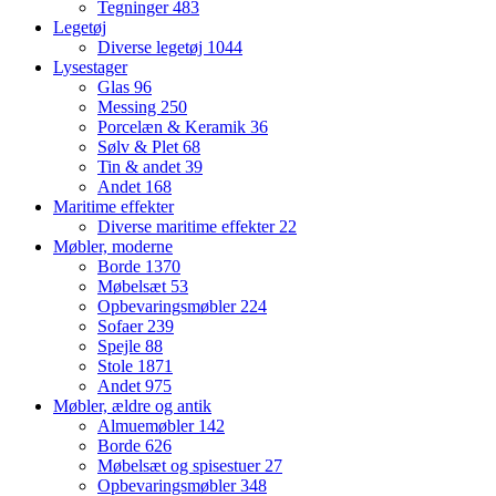
Tegninger
483
Legetøj
Diverse legetøj
1044
Lysestager
Glas
96
Messing
250
Porcelæn & Keramik
36
Sølv & Plet
68
Tin & andet
39
Andet
168
Maritime effekter
Diverse maritime effekter
22
Møbler, moderne
Borde
1370
Møbelsæt
53
Opbevaringsmøbler
224
Sofaer
239
Spejle
88
Stole
1871
Andet
975
Møbler, ældre og antik
Almuemøbler
142
Borde
626
Møbelsæt og spisestuer
27
Opbevaringsmøbler
348