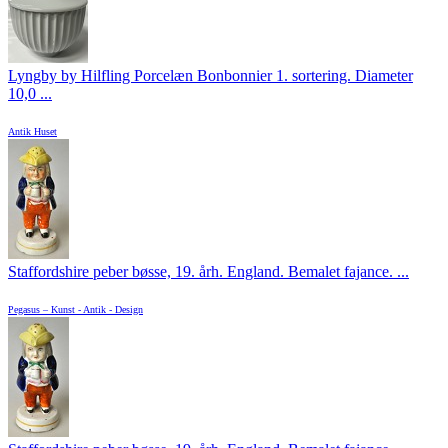
Lyngby by Hilfling Porcelæn Bonbonnier 1. sortering. Diameter
10,0 ...
Antik Huset
Staffordshire peber bøsse, 19. årh. England. Bemalet fajance. ...
Pegasus – Kunst - Antik - Design