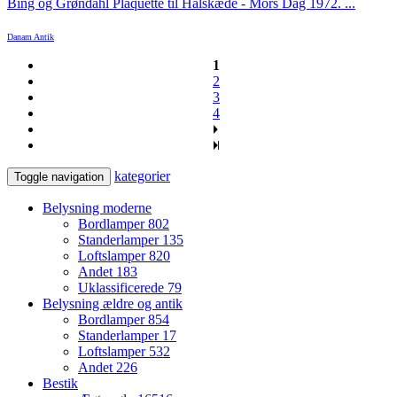
Bing og Grøndahl Plaquette til Halskæde - Mors Dag 1972. ...
Danam Antik
1
2
3
4
kategorier
Toggle navigation
Belysning moderne
Bordlamper
802
Standerlamper
135
Loftslamper
820
Andet
183
Uklassificerede
79
Belysning ældre og antik
Bordlamper
854
Standerlamper
17
Loftslamper
532
Andet
226
Bestik