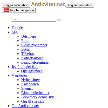
Toggle navigation
Toggle navigation
Toggle navigation
Forside
Søg
Udstillere
Emne
Sidste nye emner
Bøger
Tilbehør
Konservatorer
Brancheforeninger
Jeg fandt det ikke
Opslagstavlen
Værktøjer
Nyhedsbrev
Kalenderen
Sitemap
Blog.antikvitet.net
Bookmark denne side
Gør til startside
Om Antikvitet.net