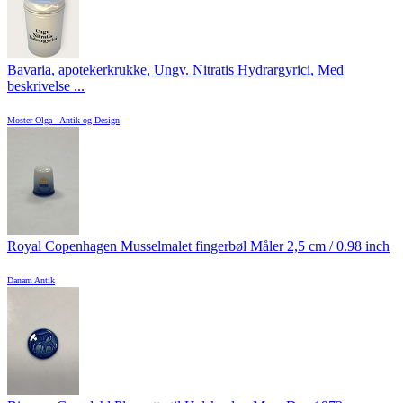
Bavaria, apotekerkrukke, Ungv. Nitratis Hydrargyrici, Med
beskrivelse ...
Moster Olga - Antik og Design
Royal Copenhagen Musselmalet fingerbøl Måler 2,5 cm / 0.98 inch
Danam Antik