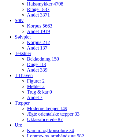
Halssmykker
4708
Ringe
1837
Andet
3371
Sølv
Korpus
5663
Andet
1919
Sølvplet
Korpus
212
Andet
137
Tekstiler
Beklædning
150
Duge
113
Andet
339
Til haven
Figurer
2
Møbler
2
Trug & kar
0
Andet
7
Tæpper
Moderne tæpper
149
Ægte orientalske tæpper
33
Uklassificerede
87
Ure
Kamin- og konsolure
34
Lomme- og armbåndsure
582