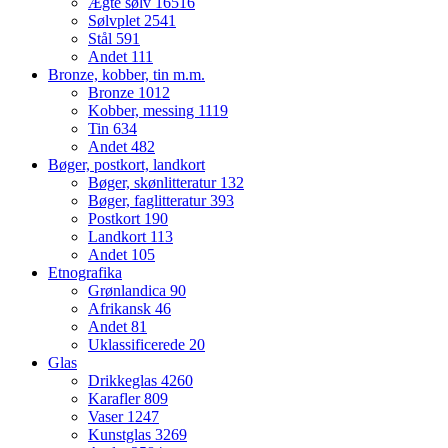
Ægte sølv
16516
Sølvplet
2541
Stål
591
Andet
111
Bronze, kobber, tin m.m.
Bronze
1012
Kobber, messing
1119
Tin
634
Andet
482
Bøger, postkort, landkort
Bøger, skønlitteratur
132
Bøger, faglitteratur
393
Postkort
190
Landkort
113
Andet
105
Etnografika
Grønlandica
90
Afrikansk
46
Andet
81
Uklassificerede
20
Glas
Drikkeglas
4260
Karafler
809
Vaser
1247
Kunstglas
3269