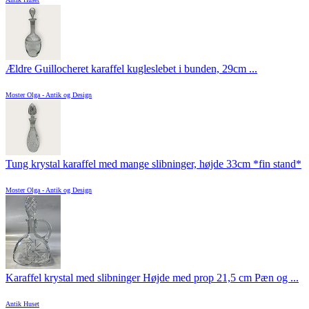
Ældre Guillocheret karaffel kugleslebet i bunden, 29cm ...
Moster Olga - Antik og Design
Tung krystal karaffel med mange slibninger, højde 33cm *fin stand*
Moster Olga - Antik og Design
Karaffel krystal med slibninger Højde med prop 21,5 cm Pæn og ...
Antik Huset