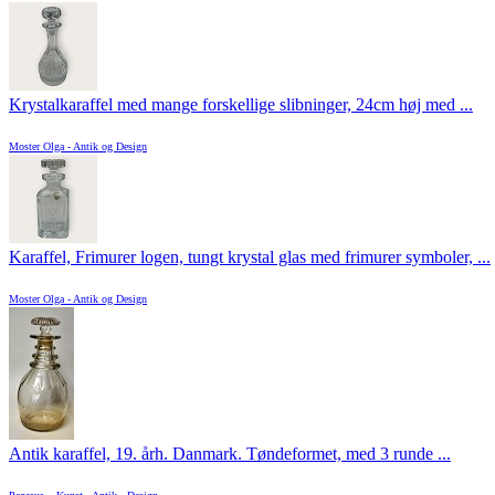
Krystalkaraffel med mange forskellige slibninger, 24cm høj med ...
Moster Olga - Antik og Design
Karaffel, Frimurer logen, tungt krystal glas med frimurer symboler, ...
Moster Olga - Antik og Design
Antik karaffel, 19. årh. Danmark. Tøndeformet, med 3 runde ...