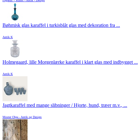
Pegasus – Kunst - Antik - Design
Bøhmisk glas karaffel i turkisblåt glas med dekoration fra ...
Antik K
Holmegaard, lille Morgenlærke karaffel i klart glas med indbygget ...
Antik K
Jagtkaraffel med mange slibninger / Hjorte, hund, træer m.v., ...
Moster Olga - Antik og Design