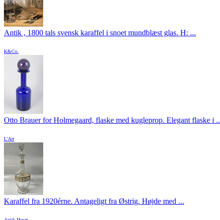
Antik , 1800 tals svensk karaffel i snoet mundblæst glas. H: ...
K&Co.
Otto Brauer for Holmegaard, flaske med kugleprop. Elegant flaske i ..
L'Art
Karaffel fra 1920érne. Antageligt fra Østrig. Højde med ...
Antik Huset