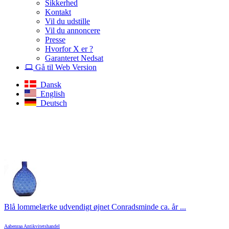
Sikkerhed
Kontakt
Vil du udstille
Vil du annoncere
Presse
Hvorfor X er ?
Garanteret Nedsat
Gå til Web Version
Dansk
English
Deutsch
Blå lommelærke udvendigt øjnet Conradsminde ca. år ...
Aabenraa Antikvitetshandel