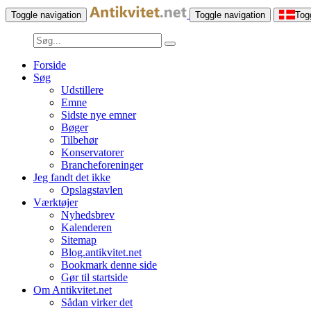
Toggle navigation
Toggle navigation
Tog
Forside
Søg
Udstillere
Emne
Sidste nye emner
Bøger
Tilbehør
Konservatorer
Brancheforeninger
Jeg fandt det ikke
Opslagstavlen
Værktøjer
Nyhedsbrev
Kalenderen
Sitemap
Blog.antikvitet.net
Bookmark denne side
Gør til startside
Om Antikvitet.net
Sådan virker det