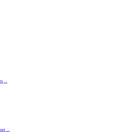
 ...
et ...