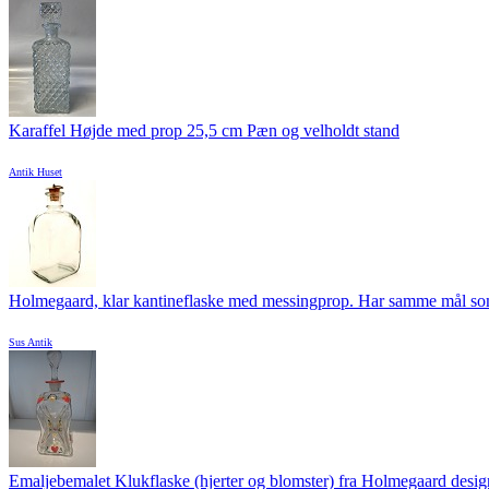
Karaffel Højde med prop 25,5 cm Pæn og velholdt stand
Antik Huset
Holmegaard, klar kantineflaske med messingprop. Har samme mål som
Sus Antik
Emaljebemalet Klukflaske (hjerter og blomster) fra Holmegaard design