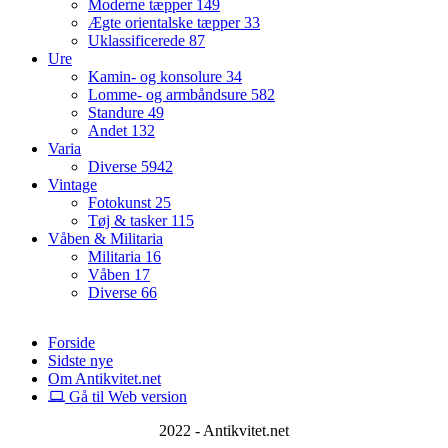
Moderne tæpper
149
Ægte orientalske tæpper
33
Uklassificerede
87
Ure
Kamin- og konsolure
34
Lomme- og armbåndsure
582
Standure
49
Andet
132
Varia
Diverse
5942
Vintage
Fotokunst
25
Tøj & tasker
115
Våben & Militaria
Militaria
16
Våben
17
Diverse
66
Forside
Sidste nye
Om Antikvitet.net
Gå til Web version
2022 - Antikvitet.net