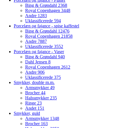
Porcelæn og fajance - Platter
Bing & Grøndahl
2368
Royal Copenhagen
3448
Andre
1283
Uklassificerede
594
Porcelæn og fajance - spise kaffestel
Bing & Grøndahl
12476
Royal Copenhagen
21858
Andre
7887
Uklassificerede
3552
Porcelæn og fajance - Vaser
Bing & Grøndahl
940
Dahl Jensen
8
Royal Copenhagen
2612
Andre
906
Uklassificerede
375
Smykker, double m.m.
Armsmykker
49
Brocher
44
Halssmykker
235
Ringe
23
Andet
151
Smykker, guld
Armsmykker
1348
Brocher
163