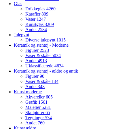
Glas
Drikkeglas
4260
Karafler
809
Vaser
1247
Kunstglas
3269
Andet
2584
Julepynt
Diverse julepynt
1015
Keramik og stentøj - Moderne
Figurer
2523
Vaser & skåle
5034
Andet
4913
Uklassificerede
4634
Keramik og stentøj - ældre og antik
Figurer
90
Vaser & skåle
134
Andet
348
Kunst moderne
Akvareller
605
Grafik
1561
Malerier
5281
Skulpturer
65
Tegninger
534
Andet
760
Kunst ældre