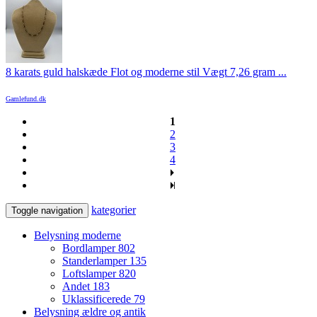
8 karats guld halskæde Flot og moderne stil Vægt 7,26 gram ...
Gamlefund.dk
1
2
3
4
kategorier
Toggle navigation
Belysning moderne
Bordlamper
802
Standerlamper
135
Loftslamper
820
Andet
183
Uklassificerede
79
Belysning ældre og antik