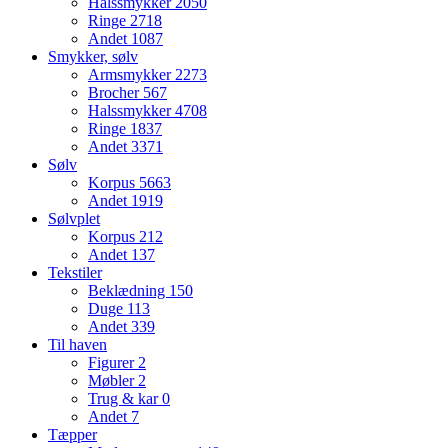
Halssmykker
2050
Ringe
2718
Andet
1087
Smykker, sølv
Armsmykker
2273
Brocher
567
Halssmykker
4708
Ringe
1837
Andet
3371
Sølv
Korpus
5663
Andet
1919
Sølvplet
Korpus
212
Andet
137
Tekstiler
Beklædning
150
Duge
113
Andet
339
Til haven
Figurer
2
Møbler
2
Trug & kar
0
Andet
7
Tæpper