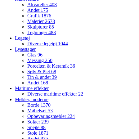
Akvareller
408
Andet
175
Grafik
1876
Malerier
2678
Skulpturer
85
Tegninger
483
Legetøj
Diverse legetøj
1044
Lysestager
Glas
96
Messing
250
Porcelæn & Keramik
36
Sølv & Plet
68
Tin & andet
39
Andet
168
Maritime effekter
Diverse maritime effekter
22
Møbler, moderne
Borde
1370
Møbelsæt
53
Opbevaringsmøbler
224
Sofaer
239
Spejle
88
Stole
1871
Andet
975