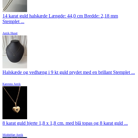
14 karat guld halskæde Længde: 44,0 cm Bredde: 2,18 mm
Stemplet ...
Antik Huset
Halskæde og vedhæng i 9 kt guld prydet med en brillant Stemplet ...
Karstens Antik
8 karat guld hjerte 1,8 x 1,8 cm. med blå topas og 8 karat guld ...
Middelfart Antik