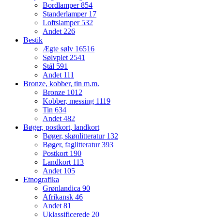
Bordlamper
854
Standerlamper
17
Loftslamper
532
Andet
226
Bestik
Ægte sølv
16516
Sølvplet
2541
Stål
591
Andet
111
Bronze, kobber, tin m.m.
Bronze
1012
Kobber, messing
1119
Tin
634
Andet
482
Bøger, postkort, landkort
Bøger, skønlitteratur
132
Bøger, faglitteratur
393
Postkort
190
Landkort
113
Andet
105
Etnografika
Grønlandica
90
Afrikansk
46
Andet
81
Uklassificerede
20