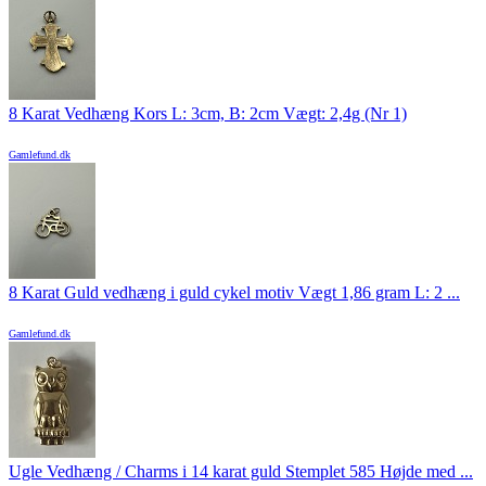
8 Karat Vedhæng Kors L: 3cm, B: 2cm Vægt: 2,4g (Nr 1)
Gamlefund.dk
8 Karat Guld vedhæng i guld cykel motiv Vægt 1,86 gram L: 2 ...
Gamlefund.dk
Ugle Vedhæng / Charms i 14 karat guld Stemplet 585 Højde med ...