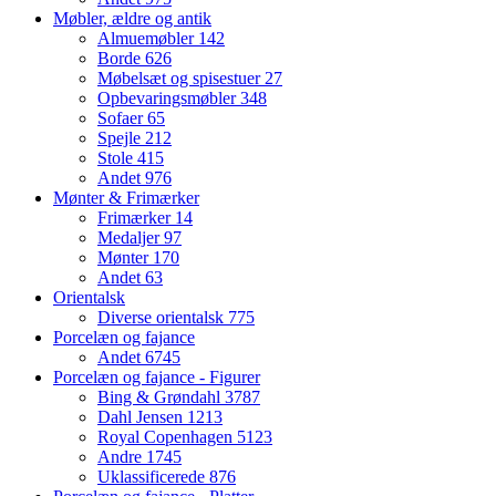
Møbler, ældre og antik
Almuemøbler
142
Borde
626
Møbelsæt og spisestuer
27
Opbevaringsmøbler
348
Sofaer
65
Spejle
212
Stole
415
Andet
976
Mønter & Frimærker
Frimærker
14
Medaljer
97
Mønter
170
Andet
63
Orientalsk
Diverse orientalsk
775
Porcelæn og fajance
Andet
6745
Porcelæn og fajance - Figurer
Bing & Grøndahl
3787
Dahl Jensen
1213
Royal Copenhagen
5123
Andre
1745
Uklassificerede
876