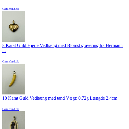
Gamlefund.dk
8 Karat Guld Hjerte Vedhæng med Blomst gravering fra Hermann
...
Gamlefund.dk
18 Karat Guld Vedhæng med tand Vægt: 0.72g Længde 2,4cm
Gamlefund.dk