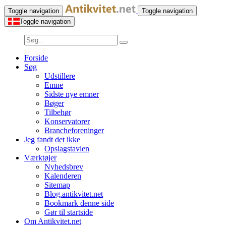
Toggle navigation
Toggle navigation
Toggle navigation
Forside
Søg
Udstillere
Emne
Sidste nye emner
Bøger
Tilbehør
Konservatorer
Brancheforeninger
Jeg fandt det ikke
Opslagstavlen
Værktøjer
Nyhedsbrev
Kalenderen
Sitemap
Blog.antikvitet.net
Bookmark denne side
Gør til startside
Om Antikvitet.net