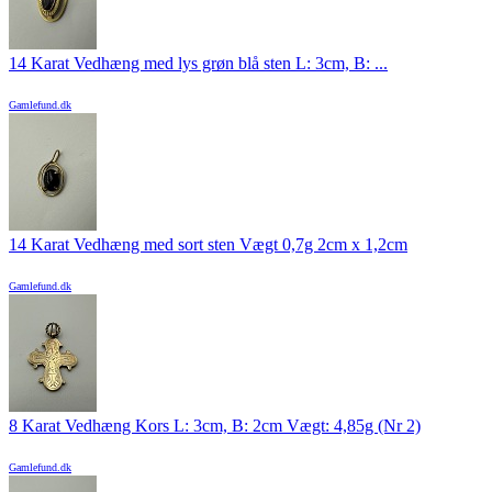
14 Karat Vedhæng med lys grøn blå sten L: 3cm, B: ...
Gamlefund.dk
14 Karat Vedhæng med sort sten Vægt 0,7g 2cm x 1,2cm
Gamlefund.dk
8 Karat Vedhæng Kors L: 3cm, B: 2cm Vægt: 4,85g (Nr 2)
Gamlefund.dk