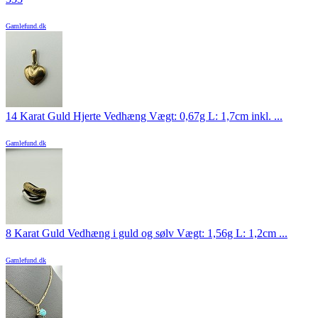
Gamlefund.dk
14 Karat Guld Hjerte Vedhæng Vægt: 0,67g L: 1,7cm inkl. ...
Gamlefund.dk
8 Karat Guld Vedhæng i guld og sølv Vægt: 1,56g L: 1,2cm ...
Gamlefund.dk