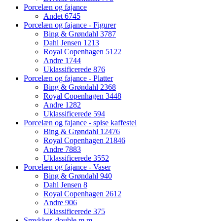
Porcelæn og fajance
Andet
6745
Porcelæn og fajance - Figurer
Bing & Grøndahl
3787
Dahl Jensen
1213
Royal Copenhagen
5122
Andre
1744
Uklassificerede
876
Porcelæn og fajance - Platter
Bing & Grøndahl
2368
Royal Copenhagen
3448
Andre
1282
Uklassificerede
594
Porcelæn og fajance - spise kaffestel
Bing & Grøndahl
12476
Royal Copenhagen
21846
Andre
7883
Uklassificerede
3552
Porcelæn og fajance - Vaser
Bing & Grøndahl
940
Dahl Jensen
8
Royal Copenhagen
2612
Andre
906
Uklassificerede
375
Smykker, double m.m.