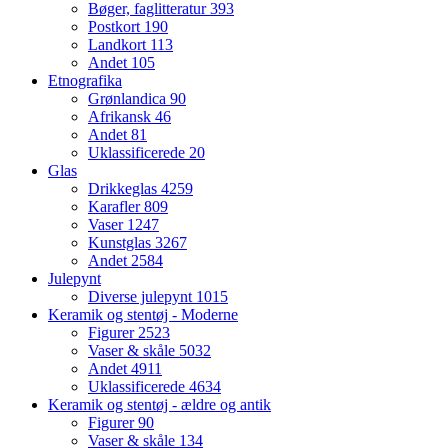
Bøger, faglitteratur
393
Postkort
190
Landkort
113
Andet
105
Etnografika
Grønlandica
90
Afrikansk
46
Andet
81
Uklassificerede
20
Glas
Drikkeglas
4259
Karafler
809
Vaser
1247
Kunstglas
3267
Andet
2584
Julepynt
Diverse julepynt
1015
Keramik og stentøj - Moderne
Figurer
2523
Vaser & skåle
5032
Andet
4911
Uklassificerede
4634
Keramik og stentøj - ældre og antik
Figurer
90
Vaser & skåle
134