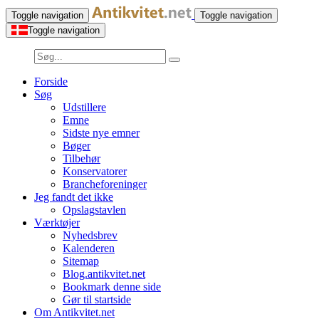
Toggle navigation
Toggle navigation
Toggle navigation
Forside
Søg
Udstillere
Emne
Sidste nye emner
Bøger
Tilbehør
Konservatorer
Brancheforeninger
Jeg fandt det ikke
Opslagstavlen
Værktøjer
Nyhedsbrev
Kalenderen
Sitemap
Blog.antikvitet.net
Bookmark denne side
Gør til startside
Om Antikvitet.net