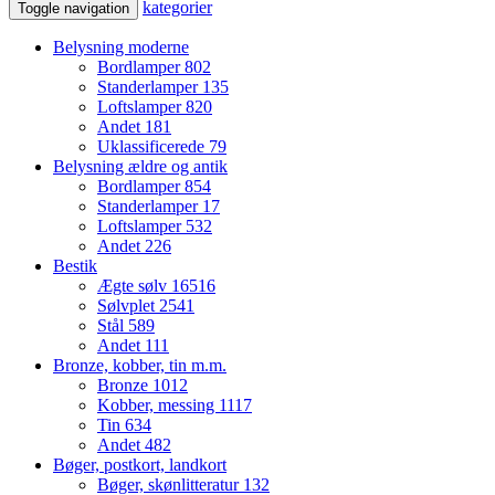
kategorier
Toggle navigation
Belysning moderne
Bordlamper
802
Standerlamper
135
Loftslamper
820
Andet
181
Uklassificerede
79
Belysning ældre og antik
Bordlamper
854
Standerlamper
17
Loftslamper
532
Andet
226
Bestik
Ægte sølv
16516
Sølvplet
2541
Stål
589
Andet
111
Bronze, kobber, tin m.m.
Bronze
1012
Kobber, messing
1117
Tin
634
Andet
482
Bøger, postkort, landkort
Bøger, skønlitteratur
132