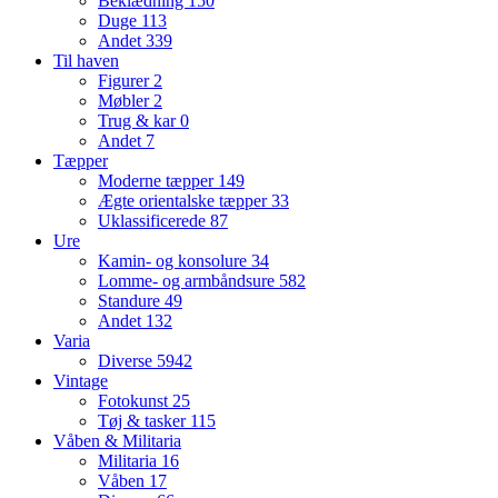
Beklædning
150
Duge
113
Andet
339
Til haven
Figurer
2
Møbler
2
Trug & kar
0
Andet
7
Tæpper
Moderne tæpper
149
Ægte orientalske tæpper
33
Uklassificerede
87
Ure
Kamin- og konsolure
34
Lomme- og armbåndsure
582
Standure
49
Andet
132
Varia
Diverse
5942
Vintage
Fotokunst
25
Tøj & tasker
115
Våben & Militaria
Militaria
16
Våben
17