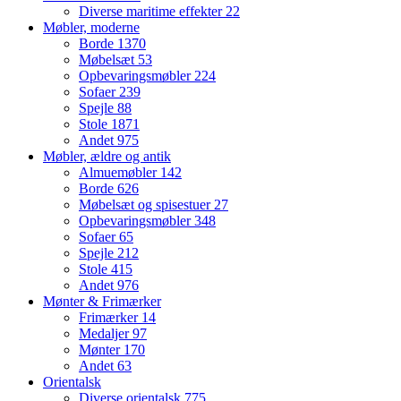
Diverse maritime effekter
22
Møbler, moderne
Borde
1370
Møbelsæt
53
Opbevaringsmøbler
224
Sofaer
239
Spejle
88
Stole
1871
Andet
975
Møbler, ældre og antik
Almuemøbler
142
Borde
626
Møbelsæt og spisestuer
27
Opbevaringsmøbler
348
Sofaer
65
Spejle
212
Stole
415
Andet
976
Mønter & Frimærker
Frimærker
14
Medaljer
97
Mønter
170
Andet
63
Orientalsk
Diverse orientalsk
775