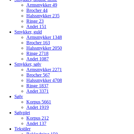
Armsmykker
49
Brocher
44
Halssmykker
235
Ringe
23
Andet
151
Smykker, guld
Armsmykker
1348
Brocher
163
Halssmykker
2050
Ringe
2718
Andet
1087
Smykker, sølv
Armsmykker
2271
Brocher
567
Halssmykker
4708
Ringe
1837
Andet
3371
Sølv
Korpus
5661
Andet
1919
Sølvplet
Korpus
212
Andet
137
Tekstiler