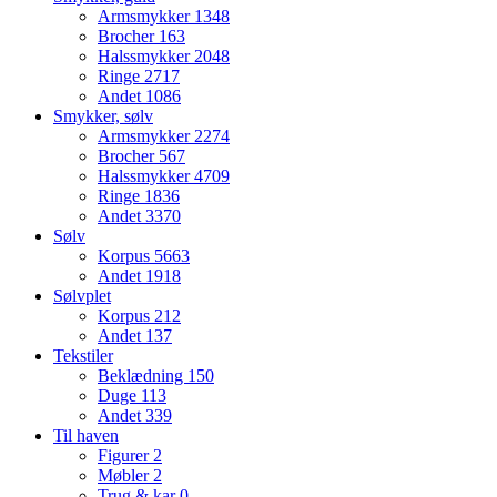
Armsmykker
1348
Brocher
163
Halssmykker
2048
Ringe
2717
Andet
1086
Smykker, sølv
Armsmykker
2274
Brocher
567
Halssmykker
4709
Ringe
1836
Andet
3370
Sølv
Korpus
5663
Andet
1918
Sølvplet
Korpus
212
Andet
137
Tekstiler
Beklædning
150
Duge
113
Andet
339
Til haven
Figurer
2
Møbler
2
Trug & kar
0