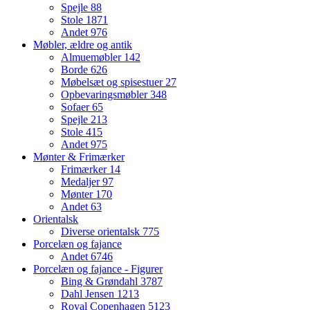
Spejle
88
Stole
1871
Andet
976
Møbler, ældre og antik
Almuemøbler
142
Borde
626
Møbelsæt og spisestuer
27
Opbevaringsmøbler
348
Sofaer
65
Spejle
213
Stole
415
Andet
975
Mønter & Frimærker
Frimærker
14
Medaljer
97
Mønter
170
Andet
63
Orientalsk
Diverse orientalsk
775
Porcelæn og fajance
Andet
6746
Porcelæn og fajance - Figurer
Bing & Grøndahl
3787
Dahl Jensen
1213
Royal Copenhagen
5123