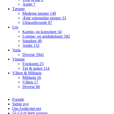
Andet
7
Tæpper
Moderne tæpper
149
Ægte orientalske tæpper
33
Uklassificerede
87
Ure
Kamin- og konsolure
34
Lomme- og armbåndsure
582
Standure
49
Andet
132
Varia
Diverse
5941
Vintage
Fotokunst
25
Tøj & tasker
114
Våben & Militaria
Militaria
16
Våben
17
Diverse
66
Forside
Sidste nye
Om Antikvitet.net
Gå til Web version