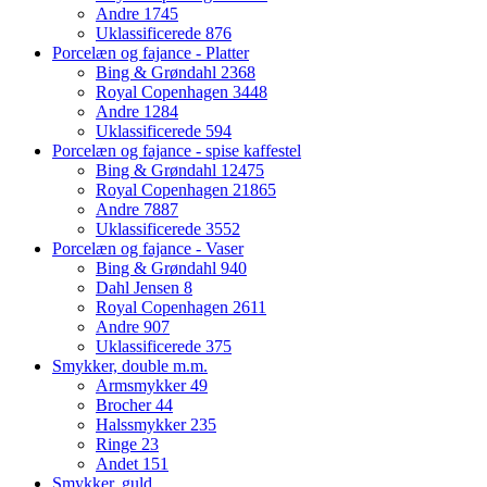
Andre
1745
Uklassificerede
876
Porcelæn og fajance - Platter
Bing & Grøndahl
2368
Royal Copenhagen
3448
Andre
1284
Uklassificerede
594
Porcelæn og fajance - spise kaffestel
Bing & Grøndahl
12475
Royal Copenhagen
21865
Andre
7887
Uklassificerede
3552
Porcelæn og fajance - Vaser
Bing & Grøndahl
940
Dahl Jensen
8
Royal Copenhagen
2611
Andre
907
Uklassificerede
375
Smykker, double m.m.
Armsmykker
49
Brocher
44
Halssmykker
235
Ringe
23
Andet
151
Smykker, guld