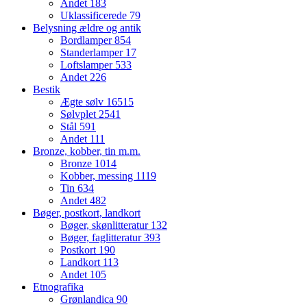
Andet
183
Uklassificerede
79
Belysning ældre og antik
Bordlamper
854
Standerlamper
17
Loftslamper
533
Andet
226
Bestik
Ægte sølv
16515
Sølvplet
2541
Stål
591
Andet
111
Bronze, kobber, tin m.m.
Bronze
1014
Kobber, messing
1119
Tin
634
Andet
482
Bøger, postkort, landkort
Bøger, skønlitteratur
132
Bøger, faglitteratur
393
Postkort
190
Landkort
113
Andet
105
Etnografika
Grønlandica
90