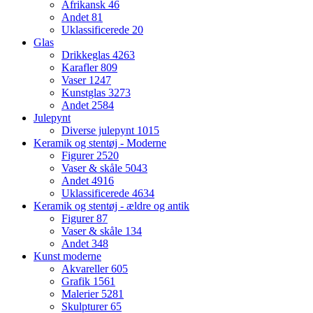
Afrikansk
46
Andet
81
Uklassificerede
20
Glas
Drikkeglas
4263
Karafler
809
Vaser
1247
Kunstglas
3273
Andet
2584
Julepynt
Diverse julepynt
1015
Keramik og stentøj - Moderne
Figurer
2520
Vaser & skåle
5043
Andet
4916
Uklassificerede
4634
Keramik og stentøj - ældre og antik
Figurer
87
Vaser & skåle
134
Andet
348
Kunst moderne
Akvareller
605
Grafik
1561
Malerier
5281
Skulpturer
65