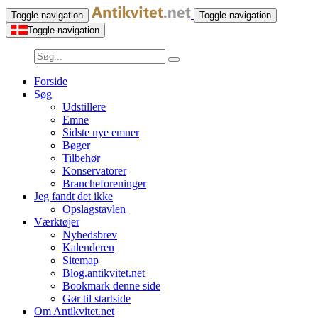
Toggle navigation
Toggle navigation
Toggle navigation
Forside
Søg
Udstillere
Emne
Sidste nye emner
Bøger
Tilbehør
Konservatorer
Brancheforeninger
Jeg fandt det ikke
Opslagstavlen
Værktøjer
Nyhedsbrev
Kalenderen
Sitemap
Blog.antikvitet.net
Bookmark denne side
Gør til startside
Om Antikvitet.net