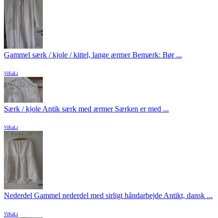
Gammel særk / kjole / kittel, lange ærmer Bemærk: Bør ...
ViKaLi
Særk / kjole Antik særk med ærmer Særken er med ...
ViKaLi
Nederdel Gammel nederdel med sirligt håndarbejde Antikt, dansk ...
ViKaLi