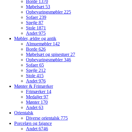
Borde
1370
Møbelsæt
53
Opbevaringsmøbler
225
Sofaer
239
Spejle
87
Stole
1871
Andet
975
Møbler, ældre og antik
Almuemøbler
142
Borde
626
Møbelsæt og spisestuer
27
Opbevaringsmøbler
346
Sofaer
65
Spejle
212
Stole
415
Andet
976
Mønter & Frimærker
Frimærker
14
Medaljer
97
Mønter
170
Andet
63
Orientalsk
Diverse orientalsk
775
Porcelæn og fajance
Andet
6746