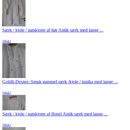
Særk / kjole / natskjorte af hør Antik særk med lange ...
ViKaLi
Goldli-Design: Smuk gammel særk /kjole / tunika med lange ...
ViKaLi
Særk / kjole / natskjorte af flonel Antik særk med lange ...
ViKaLi