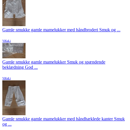
Gamle smukke gamle mamelukker med håndbroderi Smuk og ...
ViKaLi
Gamle smukke gamle mamelukker Smuk og spændende
beklædning God ...
ViKaLi
Gamle smukke gamle mamelukker med håndhæklede kanter Smuk
og ...