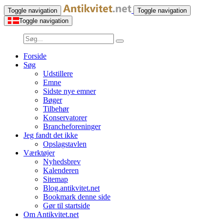
Toggle navigation
Toggle navigation
Toggle navigation
Forside
Søg
Udstillere
Emne
Sidste nye emner
Bøger
Tilbehør
Konservatorer
Brancheforeninger
Jeg fandt det ikke
Opslagstavlen
Værktøjer
Nyhedsbrev
Kalenderen
Sitemap
Blog.antikvitet.net
Bookmark denne side
Gør til startside
Om Antikvitet.net