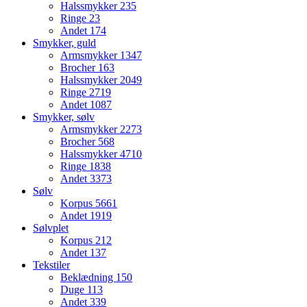
Halssmykker
235
Ringe
23
Andet
174
Smykker, guld
Armsmykker
1347
Brocher
163
Halssmykker
2049
Ringe
2719
Andet
1087
Smykker, sølv
Armsmykker
2273
Brocher
568
Halssmykker
4710
Ringe
1838
Andet
3373
Sølv
Korpus
5661
Andet
1919
Sølvplet
Korpus
212
Andet
137
Tekstiler
Beklædning
150
Duge
113
Andet
339