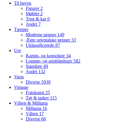
Til haven
Figurer
2
Møbler
2
Trug & kar
0
Andet
7
Tæpper
Moderne tæpper
149
Ægte orientalske tæpper
33
Uklassificerede
87
Ure
Kamin- og konsolure
34
Lomme- og armbåndsure
582
Standure
49
Andet
132
Varia
Diverse
5939
Vintage
Fotokunst
25
Tøj & tasker
115
Våben & Militaria
Militaria
16
Våben
17
Diverse
66