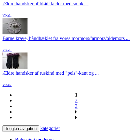
Ældre handsker af blødt læder med smuk ...
ViKaLi
Barne krave, håndhæklet fra vores mormors/farmors/oldemors ...
ViKaLi
Ældre handsker af ruskind med "pels"-kant og ...
ViKaLi
1
2
3
kategorier
Toggle navigation
Belysning moderne