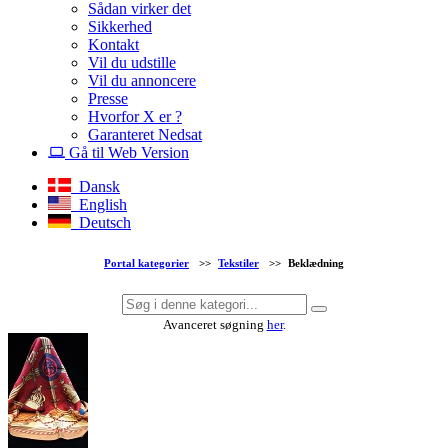
Sådan virker det
Sikkerhed
Kontakt
Vil du udstille
Vil du annoncere
Presse
Hvorfor X er ?
Garanteret Nedsat
Gå til Web Version
Dansk
English
Deutsch
Portal kategorier
>>
Tekstiler
>>
Beklædning
Avanceret søgning
her
.