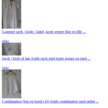
Gammel særk / kjole / kittel, korte ærmer Har en lille ...
ViKaLi
Særk / kjole af hør Antik særk med korte ærmer og med ...
ViKaLi
Combination (top og bund i ét) Antik combination med sirligt ...