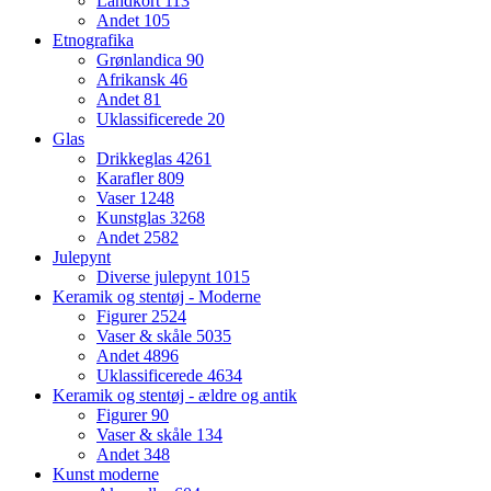
Landkort
113
Andet
105
Etnografika
Grønlandica
90
Afrikansk
46
Andet
81
Uklassificerede
20
Glas
Drikkeglas
4261
Karafler
809
Vaser
1248
Kunstglas
3268
Andet
2582
Julepynt
Diverse julepynt
1015
Keramik og stentøj - Moderne
Figurer
2524
Vaser & skåle
5035
Andet
4896
Uklassificerede
4634
Keramik og stentøj - ældre og antik
Figurer
90
Vaser & skåle
134
Andet
348
Kunst moderne