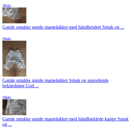
ViKaLi
Gamle smukke gamle mamelukker med håndbroderi Smuk og ...
ViKaLi
Gamle smukke gamle mamelukker Smuk og spændende
beklædning God ...
ViKaLi
Gamle smukke gamle mamelukker med håndhæklede kanter Smuk
og ...