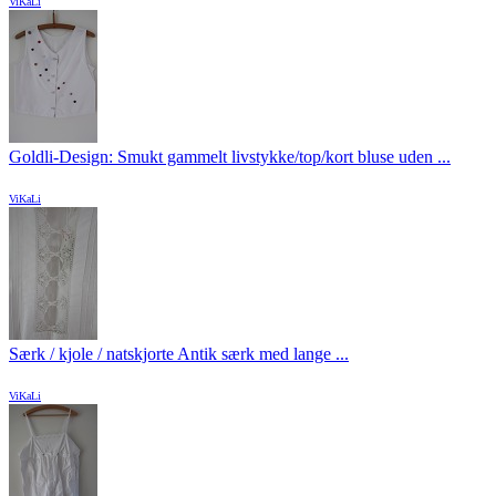
ViKaLi
Goldli-Design: Smukt gammelt livstykke/top/kort bluse uden ...
ViKaLi
Særk / kjole / natskjorte Antik særk med lange ...
ViKaLi