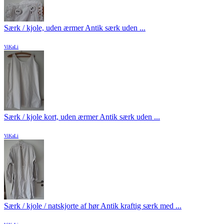
Særk / kjole, uden ærmer Antik særk uden ...
ViKaLi
Særk / kjole kort, uden ærmer Antik særk uden ...
ViKaLi
Særk / kjole / natskjorte af hør Antik kraftig særk med ...