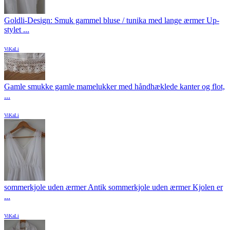
Goldli-Design: Smuk gammel bluse / tunika med lange ærmer Up-
stylet ...
ViKaLi
Gamle smukke gamle mamelukker med håndhæklede kanter og flot,
...
ViKaLi
sommerkjole uden ærmer Antik sommerkjole uden ærmer Kjolen er
...
ViKaLi