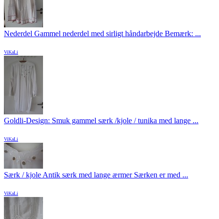
Nederdel Gammel nederdel med sirligt håndarbejde Bemærk: ...
ViKaLi
Goldli-Design: Smuk gammel særk /kjole / tunika med lange ...
ViKaLi
Særk / kjole Antik særk med lange ærmer Særken er med ...
ViKaLi