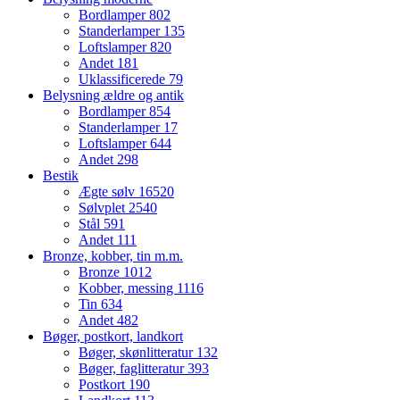
Bordlamper
802
Standerlamper
135
Loftslamper
820
Andet
181
Uklassificerede
79
Belysning ældre og antik
Bordlamper
854
Standerlamper
17
Loftslamper
644
Andet
298
Bestik
Ægte sølv
16520
Sølvplet
2540
Stål
591
Andet
111
Bronze, kobber, tin m.m.
Bronze
1012
Kobber, messing
1116
Tin
634
Andet
482
Bøger, postkort, landkort
Bøger, skønlitteratur
132
Bøger, faglitteratur
393
Postkort
190