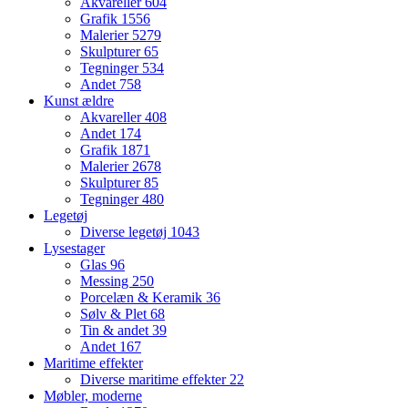
Akvareller
604
Grafik
1556
Malerier
5279
Skulpturer
65
Tegninger
534
Andet
758
Kunst ældre
Akvareller
408
Andet
174
Grafik
1871
Malerier
2678
Skulpturer
85
Tegninger
480
Legetøj
Diverse legetøj
1043
Lysestager
Glas
96
Messing
250
Porcelæn & Keramik
36
Sølv & Plet
68
Tin & andet
39
Andet
167
Maritime effekter
Diverse maritime effekter
22
Møbler, moderne