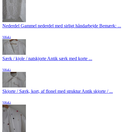
Nederdel Gammel nederdel med sirligt håndarbejde Bemærk: ...
ViKaLi
Særk / kjole / natskjorte Antik særk med korte ...
ViKaLi
Skjorte / Særk, kort, af flonel med struktur Antik skjorte / ...
ViKaLi