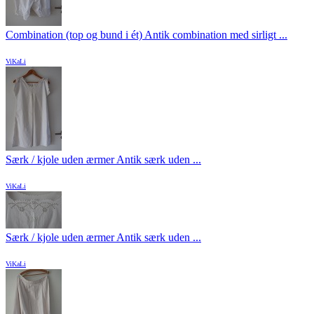
Combination (top og bund i ét) Antik combination med sirligt ...
ViKaLi
Særk / kjole uden ærmer Antik særk uden ...
ViKaLi
Særk / kjole uden ærmer Antik særk uden ...
ViKaLi