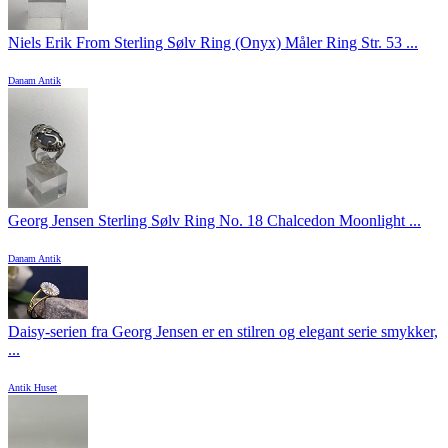
Niels Erik From Sterling Sølv Ring (Onyx) Måler Ring Str. 53 ...
Danam Antik
Georg Jensen Sterling Sølv Ring No. 18 Chalcedon Moonlight ...
Danam Antik
Daisy-serien fra Georg Jensen er en stilren og elegant serie smykker,
...
Antik Huset