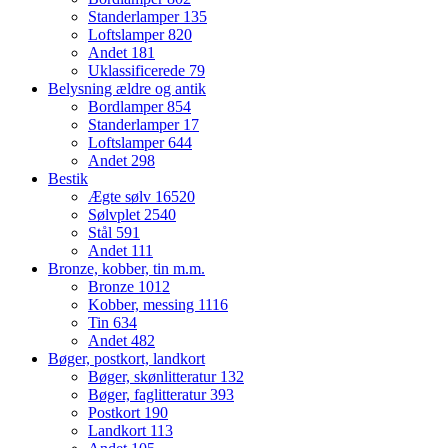
Standerlamper
135
Loftslamper
820
Andet
181
Uklassificerede
79
Belysning ældre og antik
Bordlamper
854
Standerlamper
17
Loftslamper
644
Andet
298
Bestik
Ægte sølv
16520
Sølvplet
2540
Stål
591
Andet
111
Bronze, kobber, tin m.m.
Bronze
1012
Kobber, messing
1116
Tin
634
Andet
482
Bøger, postkort, landkort
Bøger, skønlitteratur
132
Bøger, faglitteratur
393
Postkort
190
Landkort
113