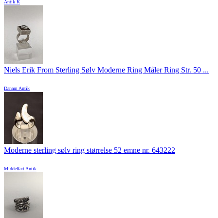
Antik K
Niels Erik From Sterling Sølv Moderne Ring Måler Ring Str. 50 ...
Danam Antik
Moderne sterling sølv ring størrelse 52 emne nr. 643222
Middelfart Antik