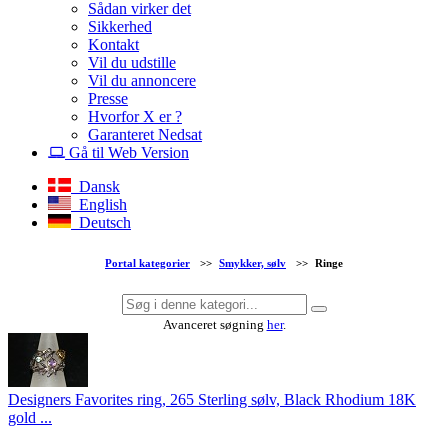
Sådan virker det
Sikkerhed
Kontakt
Vil du udstille
Vil du annoncere
Presse
Hvorfor X er ?
Garanteret Nedsat
Gå til Web Version
Dansk
English
Deutsch
Portal kategorier
>>
Smykker, sølv
>>
Ringe
Avanceret søgning
her
.
Designers Favorites ring, 265 Sterling sølv, Black Rhodium 18K
gold ...