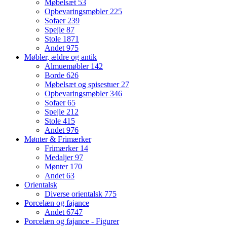
Møbelsæt
53
Opbevaringsmøbler
225
Sofaer
239
Spejle
87
Stole
1871
Andet
975
Møbler, ældre og antik
Almuemøbler
142
Borde
626
Møbelsæt og spisestuer
27
Opbevaringsmøbler
346
Sofaer
65
Spejle
212
Stole
415
Andet
976
Mønter & Frimærker
Frimærker
14
Medaljer
97
Mønter
170
Andet
63
Orientalsk
Diverse orientalsk
775
Porcelæn og fajance
Andet
6747
Porcelæn og fajance - Figurer