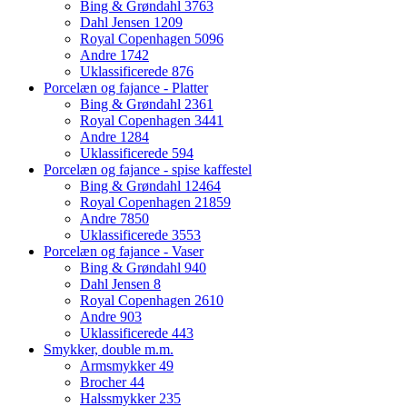
Bing & Grøndahl
3763
Dahl Jensen
1209
Royal Copenhagen
5096
Andre
1742
Uklassificerede
876
Porcelæn og fajance - Platter
Bing & Grøndahl
2361
Royal Copenhagen
3441
Andre
1284
Uklassificerede
594
Porcelæn og fajance - spise kaffestel
Bing & Grøndahl
12464
Royal Copenhagen
21859
Andre
7850
Uklassificerede
3553
Porcelæn og fajance - Vaser
Bing & Grøndahl
940
Dahl Jensen
8
Royal Copenhagen
2610
Andre
903
Uklassificerede
443
Smykker, double m.m.
Armsmykker
49
Brocher
44
Halssmykker
235