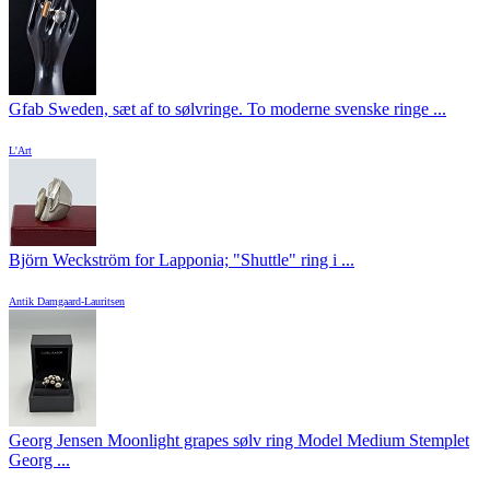
Gfab Sweden, sæt af to sølvringe. To moderne svenske ringe ...
L'Art
Björn Weckström for Lapponia; "Shuttle" ring i ...
Antik Damgaard-Lauritsen
Georg Jensen Moonlight grapes sølv ring Model Medium Stemplet
Georg ...