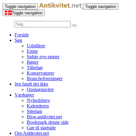
Toggle navigation
Toggle navigation
Toggle navigation
Forside
Søg
Udstillere
Emne
Sidste nye emner
Bøger
Tilbehør
Konservatorer
Brancheforeninger
Jeg fandt det ikke
Opslagstavlen
Værktøjer
Nyhedsbrev
Kalenderen
Sitemap
Blog.antikvitet.net
Bookmark denne side
Gør til startside
Om Antikvitet.net