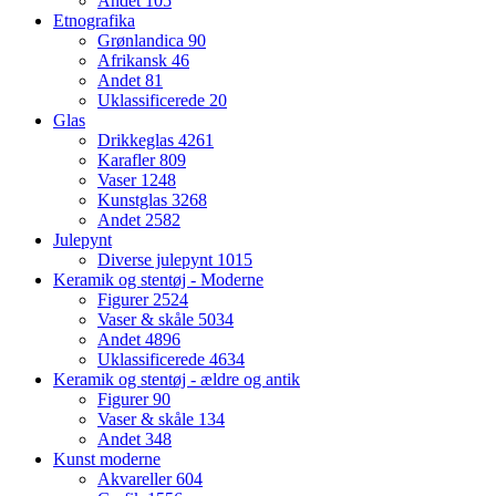
Andet
105
Etnografika
Grønlandica
90
Afrikansk
46
Andet
81
Uklassificerede
20
Glas
Drikkeglas
4261
Karafler
809
Vaser
1248
Kunstglas
3268
Andet
2582
Julepynt
Diverse julepynt
1015
Keramik og stentøj - Moderne
Figurer
2524
Vaser & skåle
5034
Andet
4896
Uklassificerede
4634
Keramik og stentøj - ældre og antik
Figurer
90
Vaser & skåle
134
Andet
348
Kunst moderne
Akvareller
604