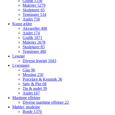
Grafik
1556
Malerier
5279
Skulpturer
65
Tegninger
534
Andet
758
Kunst ældre
Akvareller
408
Andet
174
Grafik
1871
Malerier
2678
Skulpturer
85
Tegninger
480
Legetøj
Diverse legetøj
1043
Lysestager
Glas
96
Messing
250
Porcelæn & Keramik
36
Sølv & Plet
68
Tin & andet
39
Andet
167
Maritime effekter
Diverse maritime effekter
22
Møbler, moderne
Borde
1370