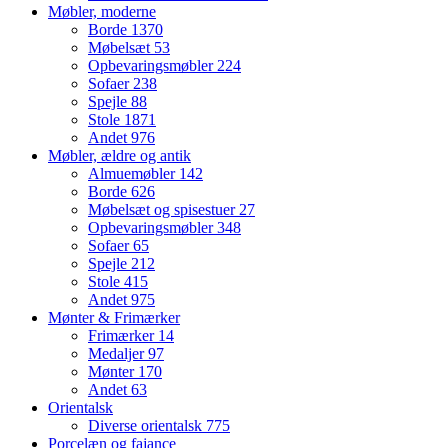
Møbler, moderne
Borde
1370
Møbelsæt
53
Opbevaringsmøbler
224
Sofaer
238
Spejle
88
Stole
1871
Andet
976
Møbler, ældre og antik
Almuemøbler
142
Borde
626
Møbelsæt og spisestuer
27
Opbevaringsmøbler
348
Sofaer
65
Spejle
212
Stole
415
Andet
975
Mønter & Frimærker
Frimærker
14
Medaljer
97
Mønter
170
Andet
63
Orientalsk
Diverse orientalsk
775
Porcelæn og fajance