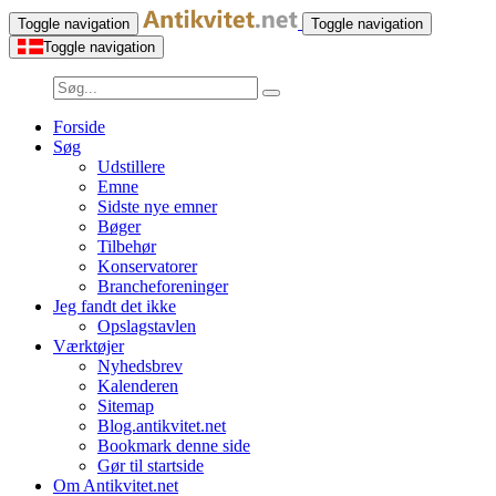
Toggle navigation
Toggle navigation
Toggle navigation
Forside
Søg
Udstillere
Emne
Sidste nye emner
Bøger
Tilbehør
Konservatorer
Brancheforeninger
Jeg fandt det ikke
Opslagstavlen
Værktøjer
Nyhedsbrev
Kalenderen
Sitemap
Blog.antikvitet.net
Bookmark denne side
Gør til startside
Om Antikvitet.net