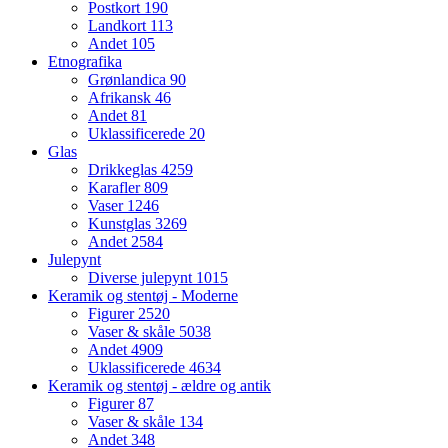
Postkort
190
Landkort
113
Andet
105
Etnografika
Grønlandica
90
Afrikansk
46
Andet
81
Uklassificerede
20
Glas
Drikkeglas
4259
Karafler
809
Vaser
1246
Kunstglas
3269
Andet
2584
Julepynt
Diverse julepynt
1015
Keramik og stentøj - Moderne
Figurer
2520
Vaser & skåle
5038
Andet
4909
Uklassificerede
4634
Keramik og stentøj - ældre og antik
Figurer
87
Vaser & skåle
134
Andet
348