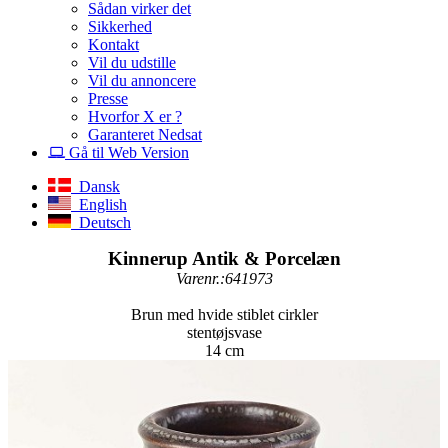
Sådan virker det
Sikkerhed
Kontakt
Vil du udstille
Vil du annoncere
Presse
Hvorfor X er ?
Garanteret Nedsat
Gå til Web Version
Dansk
English
Deutsch
Kinnerup Antik & Porcelæn
Varenr.:641973
Brun med hvide stiblet cirkler
stentøjsvase
14 cm