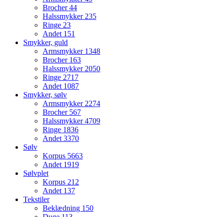
Brocher
44
Halssmykker
235
Ringe
23
Andet
151
Smykker, guld
Armsmykker
1348
Brocher
163
Halssmykker
2050
Ringe
2717
Andet
1087
Smykker, sølv
Armsmykker
2274
Brocher
567
Halssmykker
4709
Ringe
1836
Andet
3370
Sølv
Korpus
5663
Andet
1919
Sølvplet
Korpus
212
Andet
137
Tekstiler
Beklædning
150
Duge
113