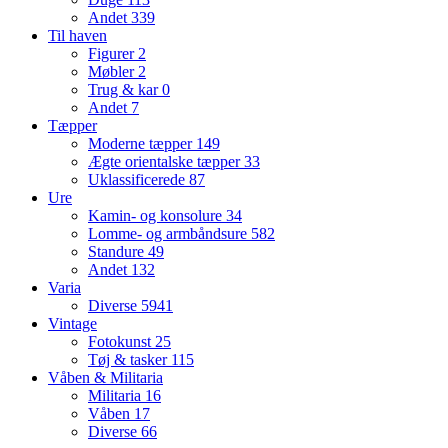
Andet
339
Til haven
Figurer
2
Møbler
2
Trug & kar
0
Andet
7
Tæpper
Moderne tæpper
149
Ægte orientalske tæpper
33
Uklassificerede
87
Ure
Kamin- og konsolure
34
Lomme- og armbåndsure
582
Standure
49
Andet
132
Varia
Diverse
5941
Vintage
Fotokunst
25
Tøj & tasker
115
Våben & Militaria
Militaria
16
Våben
17
Diverse
66