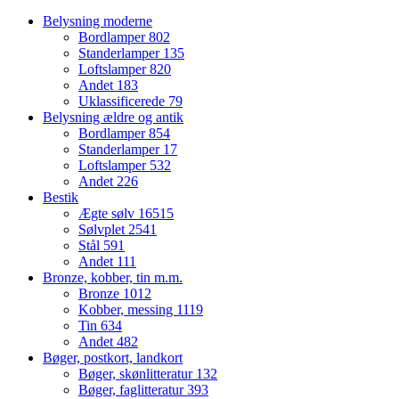
Belysning moderne
Bordlamper
802
Standerlamper
135
Loftslamper
820
Andet
183
Uklassificerede
79
Belysning ældre og antik
Bordlamper
854
Standerlamper
17
Loftslamper
532
Andet
226
Bestik
Ægte sølv
16515
Sølvplet
2541
Stål
591
Andet
111
Bronze, kobber, tin m.m.
Bronze
1012
Kobber, messing
1119
Tin
634
Andet
482
Bøger, postkort, landkort
Bøger, skønlitteratur
132
Bøger, faglitteratur
393