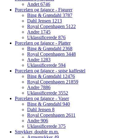
Andet
6746
Porcelæn og fajance - Figurer
Bing & Grøndahl
3787
Dahl Jensen
1213
Royal Copenhagen
5122
Andre
1745
Uklassificerede
876
Porcelæn og fajance - Platter
Bing & Grøndahl
2368
Royal Copenhagen
3448
Andre
1283
Uklassificerede
594
Porcelæn og fajance - spise kaffestel
Bing & Grøndahl
12476
Royal Copenhagen
21859
Andre
7886
Uklassificerede
3552
Porcelæn og fajance - Vaser
Bing & Grøndahl
940
Dahl Jensen
8
Royal Copenhagen
2611
Andre
906
Uklassificerede
375
Smykker, double m.m.
Armsmykker
49