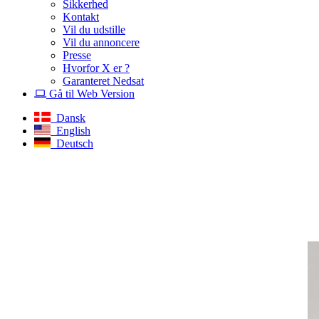
Sikkerhed
Kontakt
Vil du udstille
Vil du annoncere
Presse
Hvorfor X er ?
Garanteret Nedsat
Gå til Web Version
Dansk
English
Deutsch