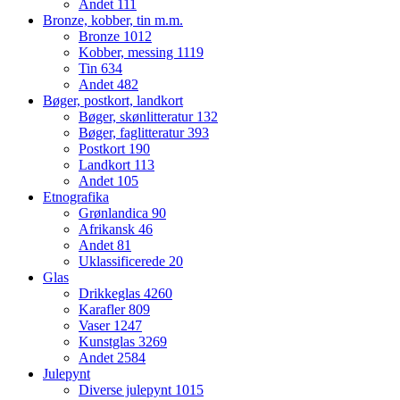
Andet
111
Bronze, kobber, tin m.m.
Bronze
1012
Kobber, messing
1119
Tin
634
Andet
482
Bøger, postkort, landkort
Bøger, skønlitteratur
132
Bøger, faglitteratur
393
Postkort
190
Landkort
113
Andet
105
Etnografika
Grønlandica
90
Afrikansk
46
Andet
81
Uklassificerede
20
Glas
Drikkeglas
4260
Karafler
809
Vaser
1247
Kunstglas
3269
Andet
2584
Julepynt
Diverse julepynt
1015