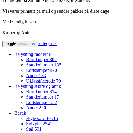
I butikken på Strand Alle 2, 9400 Nørresundby
Vi svarer primært på mail og sender pakker på disse dage.
Med venlig hilsen
Kinnerup Antik
kategorier
Toggle navigation
Belysning moderne
Bordlamper
802
Standerlamper
135
Loftslamper
820
Andet
183
Uklassificerede
79
Belysning ældre og antik
Bordlamper
854
Standerlamper
17
Loftslamper
532
Andet
226
Bestik
Ægte sølv
16516
Sølvplet
2541
Stål
591