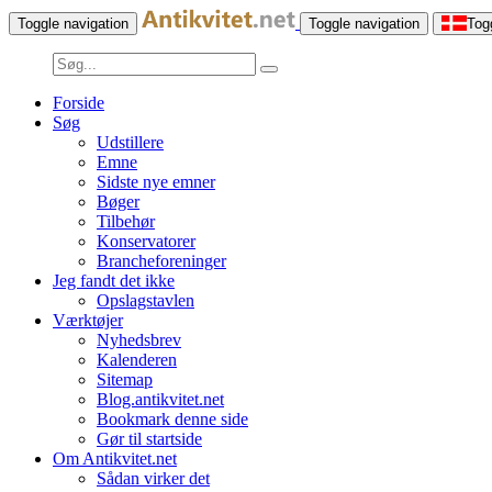
Toggle navigation
Toggle navigation
Tog
Forside
Søg
Udstillere
Emne
Sidste nye emner
Bøger
Tilbehør
Konservatorer
Brancheforeninger
Jeg fandt det ikke
Opslagstavlen
Værktøjer
Nyhedsbrev
Kalenderen
Sitemap
Blog.antikvitet.net
Bookmark denne side
Gør til startside
Om Antikvitet.net
Sådan virker det