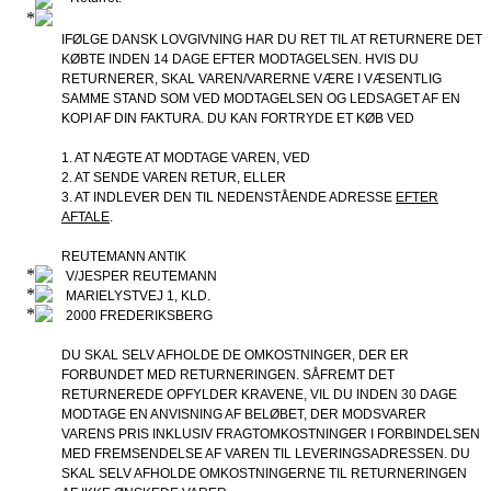
IFØLGE DANSK LOVGIVNING HAR DU RET TIL AT RETURNERE DET
KØBTE INDEN 14 DAGE EFTER MODTAGELSEN. HVIS DU
RETURNERER, SKAL VAREN/VARERNE VÆRE I VÆSENTLIG
SAMME STAND SOM VED MODTAGELSEN OG LEDSAGET AF EN
KOPI AF DIN FAKTURA. DU KAN FORTRYDE ET KØB VED
1. AT NÆGTE AT MODTAGE VAREN, VED
2. AT SENDE VAREN RETUR, ELLER
3. AT INDLEVER DEN TIL NEDENSTÅENDE ADRESSE
EFTER
AFTALE
.
REUTEMANN ANTIK
V/JESPER REUTEMANN
MARIELYSTVEJ 1, KLD.
2000 FREDERIKSBERG
DU SKAL SELV AFHOLDE DE OMKOSTNINGER, DER ER
FORBUNDET MED RETURNERINGEN. SÅFREMT DET
RETURNEREDE OPFYLDER KRAVENE, VIL DU INDEN 30 DAGE
MODTAGE EN ANVISNING AF BELØBET, DER MODSVARER
VARENS PRIS INKLUSIV FRAGTOMKOSTNINGER I FORBINDELSEN
MED FREMSENDELSE AF VAREN TIL LEVERINGSADRESSEN. DU
SKAL SELV AFHOLDE OMKOSTNINGERNE TIL RETURNERINGEN