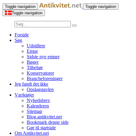
Toggle navigation
Toggle navigation
Toggle navigation
Forside
Søg
Udstillere
Emne
Sidste nye emner
Bøger
Tilbehør
Konservatorer
Brancheforeninger
Jeg fandt det ikke
Opslagstavlen
Værktøjer
Nyhedsbrev
Kalenderen
Sitemap
Blog.antikvitet.net
Bookmark denne side
Gør til startside
Om Antikvitet.net