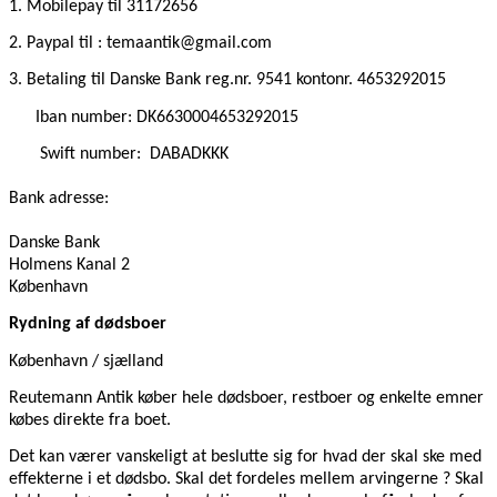
1. Mobilepay
til 31172656
2. Paypal til : temaantik@gmail.com
3. Betaling til Danske Bank reg.nr. 9541 kontonr. 4653292015
Iban number: DK6630004653292015
Swift number:
DABADKKK
Bank adresse:
Danske Bank
Holmens Kanal 2
København
Rydning af dødsboer
København / sjælland
Reutemann Antik køber hele dødsboer, restboer og enkelte emner
købes direkte fra boet.
Det kan værer vanskeligt at beslutte sig for hvad der skal ske med
effekterne i et dødsbo. Skal det fordeles mellem arvingerne ? Skal