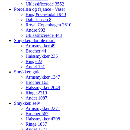
Uklassificerede
3552
Porcelæn og fajance - Vaser
Bing & Grøndahl
940
Dahl Jensen
8
Royal Copenhagen
2610
Andre
903
Uklassificerede
443
Smykker, double m.m.
Armsmykker
49
Brocher
44
Halssmykker
235
Ringe
23
Andet
151
Smykker, guld
Armsmykker
1347
Brocher
163
Halssmykker
2049
Ringe
2719
Andet
1087
Smykker, sølv
Armsmykker
2271
Brocher
567
Halssmykker
4708
Ringe
1837
Andet
3371