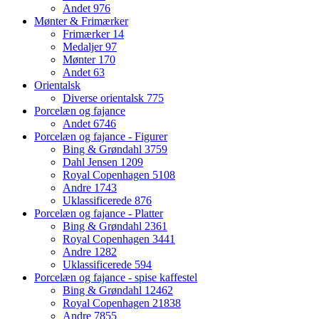
Andet
976
Mønter & Frimærker
Frimærker
14
Medaljer
97
Mønter
170
Andet
63
Orientalsk
Diverse orientalsk
775
Porcelæn og fajance
Andet
6746
Porcelæn og fajance - Figurer
Bing & Grøndahl
3759
Dahl Jensen
1209
Royal Copenhagen
5108
Andre
1743
Uklassificerede
876
Porcelæn og fajance - Platter
Bing & Grøndahl
2361
Royal Copenhagen
3441
Andre
1282
Uklassificerede
594
Porcelæn og fajance - spise kaffestel
Bing & Grøndahl
12462
Royal Copenhagen
21838
Andre
7855