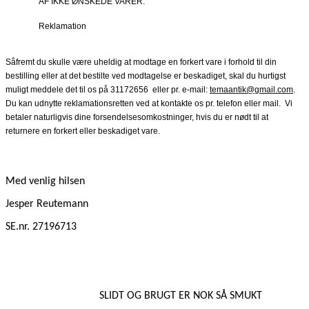
AF IKKE ØNSKEDE VARER.
Reklamation
Såfremt du skulle være uheldig at modtage en forkert vare i forhold til din
bestilling eller at det bestilte ved modtagelse er beskadiget, skal du hurtigst
muligt meddele det til os på 31172656
eller pr. e-mail:
temaantik@gmail.com
.
Du kan udnytte reklamationsretten ved at kontakte os pr. telefon eller mail.
Vi
betaler naturligvis dine forsendelsesomkostninger, hvis du er nødt til at
returnere en forkert eller beskadiget vare.
Med venlig hilsen
Jesper Reutemann
SE.nr. 27196713
SLIDT OG BRUGT ER NOK SÅ SMUKT