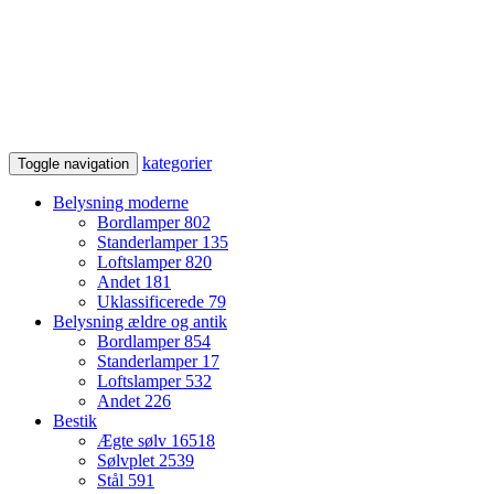
kategorier
Toggle navigation
Belysning moderne
Bordlamper
802
Standerlamper
135
Loftslamper
820
Andet
181
Uklassificerede
79
Belysning ældre og antik
Bordlamper
854
Standerlamper
17
Loftslamper
532
Andet
226
Bestik
Ægte sølv
16518
Sølvplet
2539
Stål
591