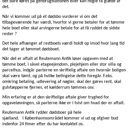
det bare køres på genbrugstationen eller kan nogle få glæde af
det.
Når vi kommer ud på et dødsbo vurderer vi om det
tilbageværende har værdi, hvorfor vi gerne betaler for at tømme
hele boet eller skal arvingerne betale for at få ryddet de sidste
rester ?
Det hele afhænger af restboets værdi holdt op imod hvor lang tid
det tager at tømmet dødsboet.
Når det er aftalt at Reutemann Antik løser opgaven med at
tømme boet, i såvel etageejendom, plejehjem eller stor villa og
parcelhus, indgår parterne en skriftelig aftale om hvornår boligen
skal være tømt, og på hvilke betingelse dette foregår. F.eks.
omkring betaling, udlevering af nøgler, skal der gøres rent, skal
gulvtæpperne fjernes, et kælderrum tømmes osv.
Min erfaring er at den skriftelige aftale giver tryghed for
opgaveløsningen, så parterne ikke er i tvivl om hvad der er aftalt.
Reutemann Antik rydder dødsboer på hele
sjælland. I Københavnsområdet kommer vi ud og afgiver bud
indenfor 24 timer efter du har kontaktet os.