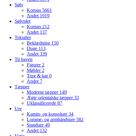
Sølv
Korpus
5661
Andet
1919
Sølvplet
Korpus
212
Andet
137
Tekstiler
Beklædning
150
Duge
113
Andet
339
Til haven
Figurer
2
Møbler
2
Trug & kar
0
Andet
7
Tæpper
Moderne tæpper
149
Ægte orientalske tæpper
33
Uklassificerede
87
Ure
Kamin- og konsolure
34
Lomme- og armbåndsure
582
Standure
49
Andet
132
Varia