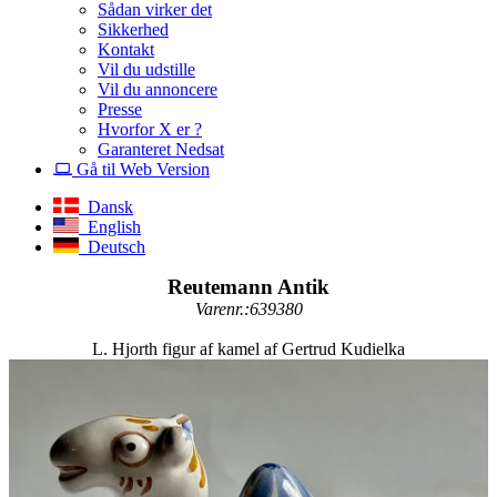
Sådan virker det
Sikkerhed
Kontakt
Vil du udstille
Vil du annoncere
Presse
Hvorfor X er ?
Garanteret Nedsat
Gå til Web Version
Dansk
English
Deutsch
Reutemann Antik
Varenr.:639380
L. Hjorth figur af kamel af Gertrud Kudielka