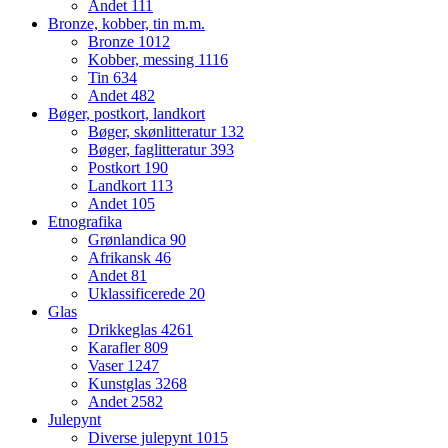
Andet
111
Bronze, kobber, tin m.m.
Bronze
1012
Kobber, messing
1116
Tin
634
Andet
482
Bøger, postkort, landkort
Bøger, skønlitteratur
132
Bøger, faglitteratur
393
Postkort
190
Landkort
113
Andet
105
Etnografika
Grønlandica
90
Afrikansk
46
Andet
81
Uklassificerede
20
Glas
Drikkeglas
4261
Karafler
809
Vaser
1247
Kunstglas
3268
Andet
2582
Julepynt
Diverse julepynt
1015