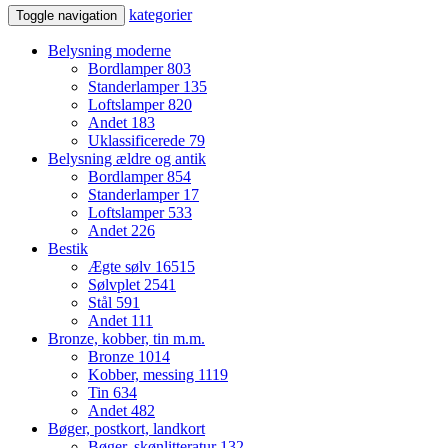
kategorier
Toggle navigation
Belysning moderne
Bordlamper
803
Standerlamper
135
Loftslamper
820
Andet
183
Uklassificerede
79
Belysning ældre og antik
Bordlamper
854
Standerlamper
17
Loftslamper
533
Andet
226
Bestik
Ægte sølv
16515
Sølvplet
2541
Stål
591
Andet
111
Bronze, kobber, tin m.m.
Bronze
1014
Kobber, messing
1119
Tin
634
Andet
482
Bøger, postkort, landkort
Bøger, skønlitteratur
132