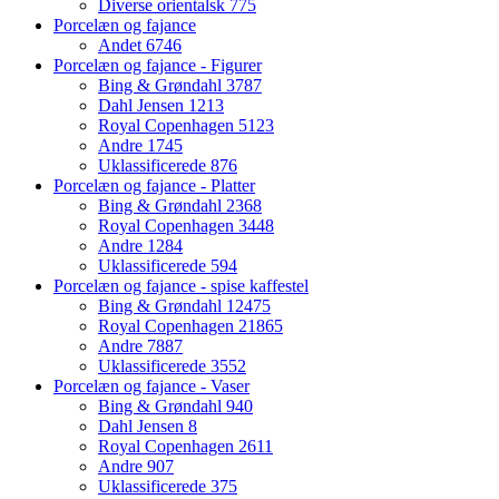
Diverse orientalsk
775
Porcelæn og fajance
Andet
6746
Porcelæn og fajance - Figurer
Bing & Grøndahl
3787
Dahl Jensen
1213
Royal Copenhagen
5123
Andre
1745
Uklassificerede
876
Porcelæn og fajance - Platter
Bing & Grøndahl
2368
Royal Copenhagen
3448
Andre
1284
Uklassificerede
594
Porcelæn og fajance - spise kaffestel
Bing & Grøndahl
12475
Royal Copenhagen
21865
Andre
7887
Uklassificerede
3552
Porcelæn og fajance - Vaser
Bing & Grøndahl
940
Dahl Jensen
8
Royal Copenhagen
2611
Andre
907
Uklassificerede
375