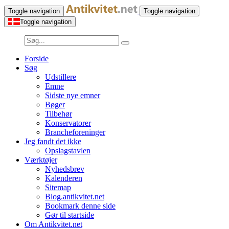
Toggle navigation
Toggle navigation
Toggle navigation
Forside
Søg
Udstillere
Emne
Sidste nye emner
Bøger
Tilbehør
Konservatorer
Brancheforeninger
Jeg fandt det ikke
Opslagstavlen
Værktøjer
Nyhedsbrev
Kalenderen
Sitemap
Blog.antikvitet.net
Bookmark denne side
Gør til startside
Om Antikvitet.net