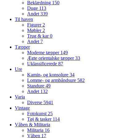
Beklædning
150
Duge
113
Andet
339
Til haven
Figurer
2
Møbler
2
Trug & kar
0
Andet
7
Tæpper
Moderne tæpper
149
Ægte orientalske tæpper
33
Uklassificerede
87
Ure
Kamin- og konsolure
34
Lomme- og armbåndsure
582
Standure
49
Andet
132
Varia
Diverse
5941
Vintage
Fotokunst
25
Tøj & tasker
114
Våben & Militaria
Militaria
16
Våben
17