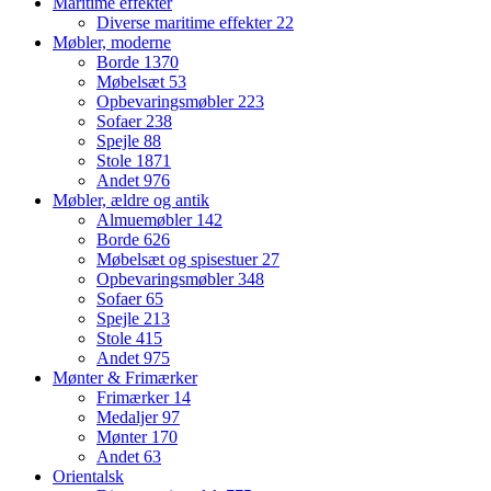
Maritime effekter
Diverse maritime effekter
22
Møbler, moderne
Borde
1370
Møbelsæt
53
Opbevaringsmøbler
223
Sofaer
238
Spejle
88
Stole
1871
Andet
976
Møbler, ældre og antik
Almuemøbler
142
Borde
626
Møbelsæt og spisestuer
27
Opbevaringsmøbler
348
Sofaer
65
Spejle
213
Stole
415
Andet
975
Mønter & Frimærker
Frimærker
14
Medaljer
97
Mønter
170
Andet
63
Orientalsk