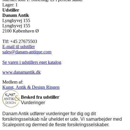
Lager: 1
Udstiller
Danam Antik
Lyngbyvej 155
Lyngbyvej 155
2100 København Ø
Tlf: +45 27675503
E-mail til udstiller
sales@danam-antique.com
Se varen i udstillers eget katalog
www.danamantik.dk
Medlem af:
Kunst, Antik & Design Ringen
Besked fra udstiller
Vurderinger
Danam Antik udfører vurderinger for dig og dit
forsikringsselskab når uheldet er ude. Vi samarbejder med
Scalepoint og dermed de fleste forsikringsselskaber.