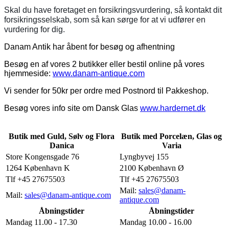
Skal du have foretaget en forsikringsvurdering, så kontakt dit
forsikringsselskab, som så kan sørge for at vi udfører en
vurdering for dig.
Danam Antik har åbent for besøg og afhentning
Besøg en af vores 2 butikker eller bestil online på vores
hjemmeside:
www.danam-antique.com
Vi sender for 50kr per ordre med Postnord til Pakkeshop.
Besøg vores info site om Dansk Glas
www.hardernet.dk
Butik med Guld, Sølv og Flora
Butik med Porcelæn, Glas og
Danica
Varia
Store Kongensgade 76
Lyngbyvej 155
1264 København K
2100 København Ø
Tlf +45 27675503
Tlf +45 27675503
Mail:
sales@danam-
Mail:
sales@danam-antique.com
antique.com
Åbningstider
Åbningstider
Mandag 11.00 - 17.30
Mandag 10.00 - 16.00