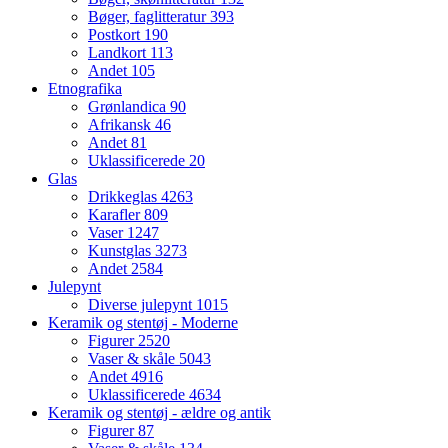
Bøger, faglitteratur
393
Postkort
190
Landkort
113
Andet
105
Etnografika
Grønlandica
90
Afrikansk
46
Andet
81
Uklassificerede
20
Glas
Drikkeglas
4263
Karafler
809
Vaser
1247
Kunstglas
3273
Andet
2584
Julepynt
Diverse julepynt
1015
Keramik og stentøj - Moderne
Figurer
2520
Vaser & skåle
5043
Andet
4916
Uklassificerede
4634
Keramik og stentøj - ældre og antik
Figurer
87