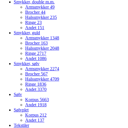
Smykker, double m.m.
Armsmykker
49
Brocher
44
Halssmykker
235
Ringe
23
Andet
151
Smykker, guld
Armsmykker
1348
Brocher
163
Halssmykker
2048
Ringe
2717
Andet
1086
Smykker, sølv
Armsmykker
2274
Brocher
567
Halssmykker
4709
Ringe
1836
Andet
3370
Sølv
Korpus
5663
Andet
1918
Sølvplet
Korpus
212
Andet
137
Tekstiler