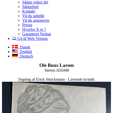
Sådan virker det
Sikkerhed
Kontakt
Vil du udstille
Vil du annoncere
Presse
Hvorfor X er ?
Garanteret Nedsat
Gå til Web Version
Dansk
English
Deutsch
Ole Buus Larsen
Varenr.:635448
Tegning af Erick Struckmann - Læsende kvinde.