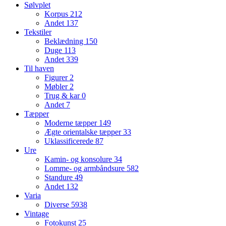
Sølvplet
Korpus
212
Andet
137
Tekstiler
Beklædning
150
Duge
113
Andet
339
Til haven
Figurer
2
Møbler
2
Trug & kar
0
Andet
7
Tæpper
Moderne tæpper
149
Ægte orientalske tæpper
33
Uklassificerede
87
Ure
Kamin- og konsolure
34
Lomme- og armbåndsure
582
Standure
49
Andet
132
Varia
Diverse
5938
Vintage
Fotokunst
25