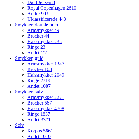
Dahl Jensen
8
Royal Copenhagen
2610
Andre
903
Uklassificerede
443
Smykker, double m.m.
Armsmykker
49
Brocher
44
Halssmykker
235
Ringe
23
Andet
151
Smykker, guld
Armsmykker
1347
Brocher
163
Halssmykker
2049
Ringe
2719
Andet
1087
Smykker, sølv
Armsmykker
2271
Brocher
567
Halssmykker
4708
Ringe
1837
Andet
3371
Sølv
Korpus
5661
Andet
1919