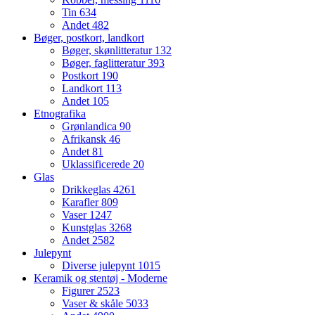
Tin
634
Andet
482
Bøger, postkort, landkort
Bøger, skønlitteratur
132
Bøger, faglitteratur
393
Postkort
190
Landkort
113
Andet
105
Etnografika
Grønlandica
90
Afrikansk
46
Andet
81
Uklassificerede
20
Glas
Drikkeglas
4261
Karafler
809
Vaser
1247
Kunstglas
3268
Andet
2582
Julepynt
Diverse julepynt
1015
Keramik og stentøj - Moderne
Figurer
2523
Vaser & skåle
5033