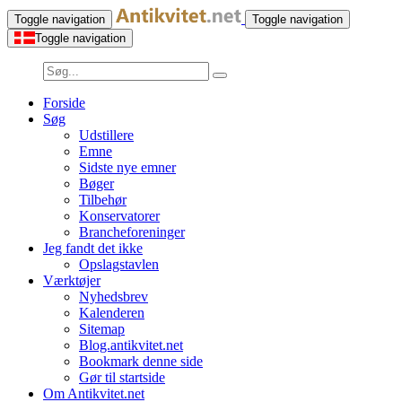
Toggle navigation
Toggle navigation
Toggle navigation
Forside
Søg
Udstillere
Emne
Sidste nye emner
Bøger
Tilbehør
Konservatorer
Brancheforeninger
Jeg fandt det ikke
Opslagstavlen
Værktøjer
Nyhedsbrev
Kalenderen
Sitemap
Blog.antikvitet.net
Bookmark denne side
Gør til startside
Om Antikvitet.net