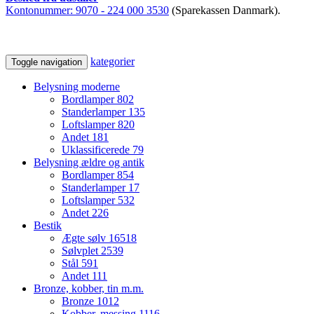
Kontonummer:
9070 - 224 000 3530
(Sparekassen Danmark).
kategorier
Toggle navigation
Belysning moderne
Bordlamper
802
Standerlamper
135
Loftslamper
820
Andet
181
Uklassificerede
79
Belysning ældre og antik
Bordlamper
854
Standerlamper
17
Loftslamper
532
Andet
226
Bestik
Ægte sølv
16518
Sølvplet
2539
Stål
591
Andet
111
Bronze, kobber, tin m.m.
Bronze
1012
Kobber, messing
1116