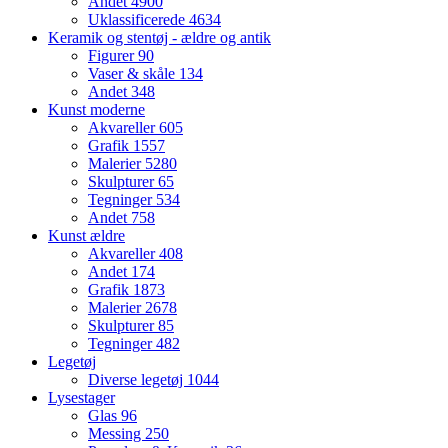
Andet
4900
Uklassificerede
4634
Keramik og stentøj - ældre og antik
Figurer
90
Vaser & skåle
134
Andet
348
Kunst moderne
Akvareller
605
Grafik
1557
Malerier
5280
Skulpturer
65
Tegninger
534
Andet
758
Kunst ældre
Akvareller
408
Andet
174
Grafik
1873
Malerier
2678
Skulpturer
85
Tegninger
482
Legetøj
Diverse legetøj
1044
Lysestager
Glas
96
Messing
250