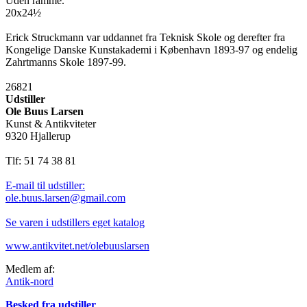
Uden ramme.
20x24½
Erick Struckmann var uddannet fra Teknisk Skole og derefter fra
Kongelige Danske Kunstakademi i København 1893-97 og endelig
Zahrtmanns Skole 1897-99.
26821
Udstiller
Ole Buus Larsen
Kunst & Antikviteter
9320 Hjallerup
Tlf: 51 74 38 81
E-mail til udstiller:
ole.buus.larsen@gmail.com
Se varen i udstillers eget katalog
www.antikvitet.net/olebuuslarsen
Medlem af:
Antik-nord
Besked fra udstiller