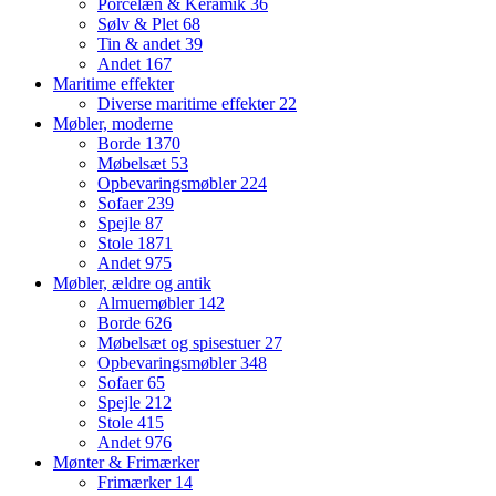
Porcelæn & Keramik
36
Sølv & Plet
68
Tin & andet
39
Andet
167
Maritime effekter
Diverse maritime effekter
22
Møbler, moderne
Borde
1370
Møbelsæt
53
Opbevaringsmøbler
224
Sofaer
239
Spejle
87
Stole
1871
Andet
975
Møbler, ældre og antik
Almuemøbler
142
Borde
626
Møbelsæt og spisestuer
27
Opbevaringsmøbler
348
Sofaer
65
Spejle
212
Stole
415
Andet
976
Mønter & Frimærker
Frimærker
14