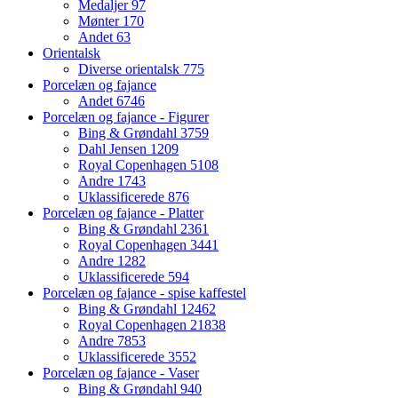
Medaljer
97
Mønter
170
Andet
63
Orientalsk
Diverse orientalsk
775
Porcelæn og fajance
Andet
6746
Porcelæn og fajance - Figurer
Bing & Grøndahl
3759
Dahl Jensen
1209
Royal Copenhagen
5108
Andre
1743
Uklassificerede
876
Porcelæn og fajance - Platter
Bing & Grøndahl
2361
Royal Copenhagen
3441
Andre
1282
Uklassificerede
594
Porcelæn og fajance - spise kaffestel
Bing & Grøndahl
12462
Royal Copenhagen
21838
Andre
7853
Uklassificerede
3552
Porcelæn og fajance - Vaser
Bing & Grøndahl
940