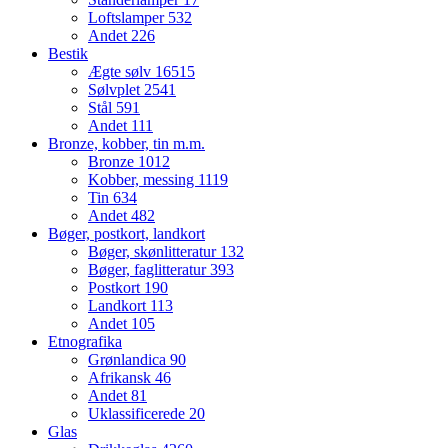
Loftslamper
532
Andet
226
Bestik
Ægte sølv
16515
Sølvplet
2541
Stål
591
Andet
111
Bronze, kobber, tin m.m.
Bronze
1012
Kobber, messing
1119
Tin
634
Andet
482
Bøger, postkort, landkort
Bøger, skønlitteratur
132
Bøger, faglitteratur
393
Postkort
190
Landkort
113
Andet
105
Etnografika
Grønlandica
90
Afrikansk
46
Andet
81
Uklassificerede
20
Glas