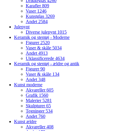
Drikkeglas
4260
Karafler
809
Vaser
1246
Kunstglas
3269
Andet
2584
Julepynt
Diverse julepynt
1015
Keramik og stentøj - Moderne
Figurer
2520
Vaser & skåle
5034
Andet
4913
Uklassificerede
4634
Keramik og stentøj - ældre og antik
Figurer
90
Vaser & skåle
134
Andet
348
Kunst moderne
Akvareller
605
Grafik
1560
Malerier
5281
Skulpturer
65
Tegninger
534
Andet
760
Kunst ældre
Akvareller
408