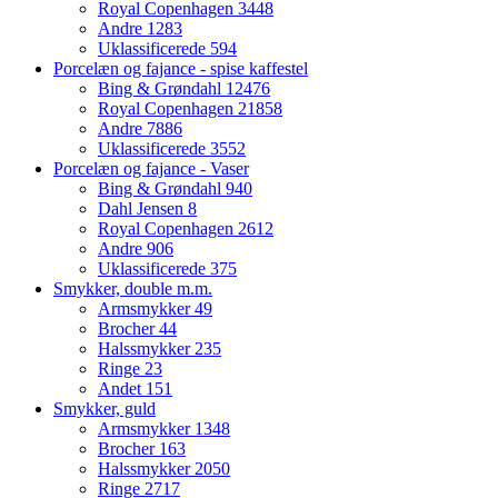
Royal Copenhagen
3448
Andre
1283
Uklassificerede
594
Porcelæn og fajance - spise kaffestel
Bing & Grøndahl
12476
Royal Copenhagen
21858
Andre
7886
Uklassificerede
3552
Porcelæn og fajance - Vaser
Bing & Grøndahl
940
Dahl Jensen
8
Royal Copenhagen
2612
Andre
906
Uklassificerede
375
Smykker, double m.m.
Armsmykker
49
Brocher
44
Halssmykker
235
Ringe
23
Andet
151
Smykker, guld
Armsmykker
1348
Brocher
163
Halssmykker
2050
Ringe
2717