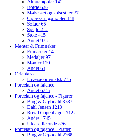
Almuemøbler
142
Borde
626
Møbelsæt og spisestuer
27
Opbevaringsmøbler
348
Sofaer
65
Spejle
212
Stole
415
Andet
975
Mønter & Frimærker
Frimærker
14
Medaljer
97
Mønter
170
Andet
63
Orientalsk
Diverse orientalsk
775
Porcelæn og fajance
Andet
6745
Porcelæn og fajance - Figurer
Bing & Grøndahl
3787
Dahl Jensen
1213
Royal Copenhagen
5122
Andre
1745
Uklassificerede
876
Porcelæn og fajance - Platter
Bing & Grøndahl
2368