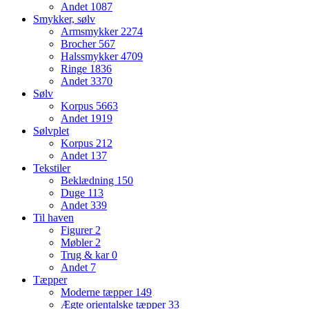
Andet
1087
Smykker, sølv
Armsmykker
2274
Brocher
567
Halssmykker
4709
Ringe
1836
Andet
3370
Sølv
Korpus
5663
Andet
1919
Sølvplet
Korpus
212
Andet
137
Tekstiler
Beklædning
150
Duge
113
Andet
339
Til haven
Figurer
2
Møbler
2
Trug & kar
0
Andet
7
Tæpper
Moderne tæpper
149
Ægte orientalske tæpper
33