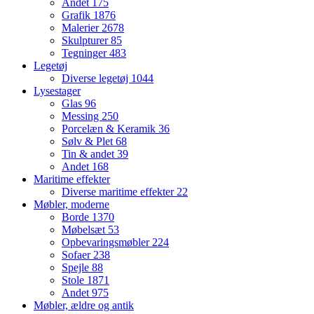
Andet
175
Grafik
1876
Malerier
2678
Skulpturer
85
Tegninger
483
Legetøj
Diverse legetøj
1044
Lysestager
Glas
96
Messing
250
Porcelæn & Keramik
36
Sølv & Plet
68
Tin & andet
39
Andet
168
Maritime effekter
Diverse maritime effekter
22
Møbler, moderne
Borde
1370
Møbelsæt
53
Opbevaringsmøbler
224
Sofaer
238
Spejle
88
Stole
1871
Andet
975
Møbler, ældre og antik