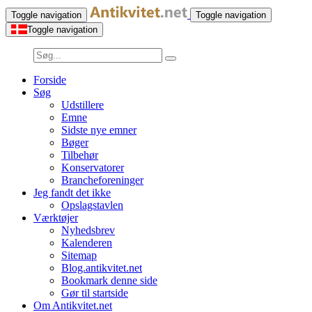
Toggle navigation
Toggle navigation
Toggle navigation
Forside
Søg
Udstillere
Emne
Sidste nye emner
Bøger
Tilbehør
Konservatorer
Brancheforeninger
Jeg fandt det ikke
Opslagstavlen
Værktøjer
Nyhedsbrev
Kalenderen
Sitemap
Blog.antikvitet.net
Bookmark denne side
Gør til startside
Om Antikvitet.net