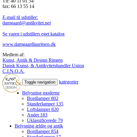
Tlf: 40 11 01 54
fax: 66 13 55 14
E-mail til udstiller:
damgaard@antikvitet.net
Se varen i udstillers eget katalog
www.damgaardlauritsen.dk
Medlem af:
Kunst, Antik & Design Ringen
Dansk Kunst- & Antikvitetshandler Union
C.I.N.O.A.
kategorier
Toggle navigation
Belysning moderne
Bordlamper
802
Standerlamper
135
Loftslamper
820
Andet
183
Uklassificerede
79
Belysning ældre og antik
Bordlamper
854
Standerlamper
17