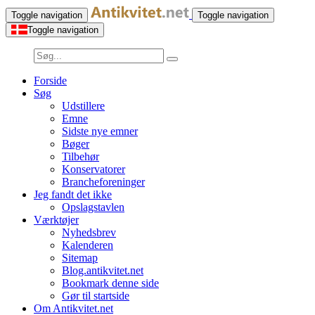
Toggle navigation
Toggle navigation
Toggle navigation
Forside
Søg
Udstillere
Emne
Sidste nye emner
Bøger
Tilbehør
Konservatorer
Brancheforeninger
Jeg fandt det ikke
Opslagstavlen
Værktøjer
Nyhedsbrev
Kalenderen
Sitemap
Blog.antikvitet.net
Bookmark denne side
Gør til startside
Om Antikvitet.net