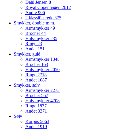
Dahl Jensen
8
Royal Copenhagen
2612
Andre
906
Uklassificerede
375
Smykker, double m.m.
Armsmykker
49
Brocher
44
Halssmykker
235
Ringe
23
Andet
151
Smykker, guld
Armsmykker
1348
Brocher
163
Halssmykker
2050
Ringe
2718
Andet
1087
Smykker, sølv
Armsmykker
2273
Brocher
567
Halssmykker
4708
Ringe
1837
Andet
3371
Sølv
Korpus
5663
Andet
1919