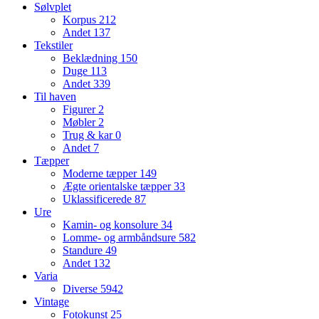
Sølvplet
Korpus
212
Andet
137
Tekstiler
Beklædning
150
Duge
113
Andet
339
Til haven
Figurer
2
Møbler
2
Trug & kar
0
Andet
7
Tæpper
Moderne tæpper
149
Ægte orientalske tæpper
33
Uklassificerede
87
Ure
Kamin- og konsolure
34
Lomme- og armbåndsure
582
Standure
49
Andet
132
Varia
Diverse
5942
Vintage
Fotokunst
25