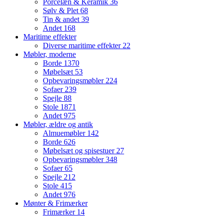
Porcelæn & Keramik
36
Sølv & Plet
68
Tin & andet
39
Andet
168
Maritime effekter
Diverse maritime effekter
22
Møbler, moderne
Borde
1370
Møbelsæt
53
Opbevaringsmøbler
224
Sofaer
239
Spejle
88
Stole
1871
Andet
975
Møbler, ældre og antik
Almuemøbler
142
Borde
626
Møbelsæt og spisestuer
27
Opbevaringsmøbler
348
Sofaer
65
Spejle
212
Stole
415
Andet
976
Mønter & Frimærker
Frimærker
14