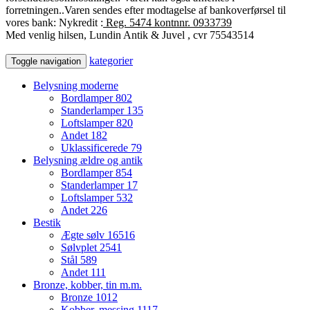
forretningen..
Varen sendes efter modtagelse af bankoverførsel til
vores bank: Nykredit :
Reg. 5474 kontnnr. 0933739
Med venlig hilsen, Lundin Antik & Juvel , cvr 75543514
kategorier
Toggle navigation
Belysning moderne
Bordlamper
802
Standerlamper
135
Loftslamper
820
Andet
182
Uklassificerede
79
Belysning ældre og antik
Bordlamper
854
Standerlamper
17
Loftslamper
532
Andet
226
Bestik
Ægte sølv
16516
Sølvplet
2541
Stål
589
Andet
111
Bronze, kobber, tin m.m.
Bronze
1012
Kobber, messing
1117