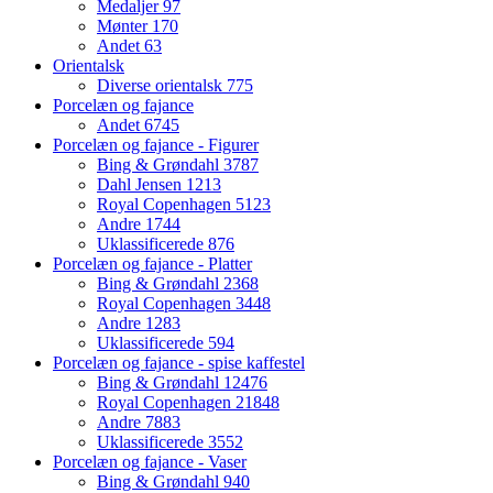
Medaljer
97
Mønter
170
Andet
63
Orientalsk
Diverse orientalsk
775
Porcelæn og fajance
Andet
6745
Porcelæn og fajance - Figurer
Bing & Grøndahl
3787
Dahl Jensen
1213
Royal Copenhagen
5123
Andre
1744
Uklassificerede
876
Porcelæn og fajance - Platter
Bing & Grøndahl
2368
Royal Copenhagen
3448
Andre
1283
Uklassificerede
594
Porcelæn og fajance - spise kaffestel
Bing & Grøndahl
12476
Royal Copenhagen
21848
Andre
7883
Uklassificerede
3552
Porcelæn og fajance - Vaser
Bing & Grøndahl
940