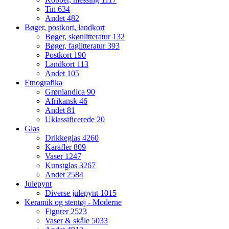
Tin
634
Andet
482
Bøger, postkort, landkort
Bøger, skønlitteratur
132
Bøger, faglitteratur
393
Postkort
190
Landkort
113
Andet
105
Etnografika
Grønlandica
90
Afrikansk
46
Andet
81
Uklassificerede
20
Glas
Drikkeglas
4260
Karafler
809
Vaser
1247
Kunstglas
3267
Andet
2584
Julepynt
Diverse julepynt
1015
Keramik og stentøj - Moderne
Figurer
2523
Vaser & skåle
5033