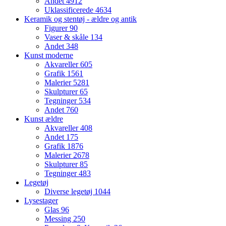
Andet
4912
Uklassificerede
4634
Keramik og stentøj - ældre og antik
Figurer
90
Vaser & skåle
134
Andet
348
Kunst moderne
Akvareller
605
Grafik
1561
Malerier
5281
Skulpturer
65
Tegninger
534
Andet
760
Kunst ældre
Akvareller
408
Andet
175
Grafik
1876
Malerier
2678
Skulpturer
85
Tegninger
483
Legetøj
Diverse legetøj
1044
Lysestager
Glas
96
Messing
250