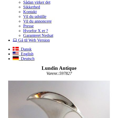
Sådan virker det
Sikkerhed
Kontakt
Vil du udstille
Vil du annoncere
Presse
Hvorfor X er ?
Garanteret Nedsat
Gå til Web Version
Dansk
English
Deutsch
Lundin Antique
Varenr.:597827