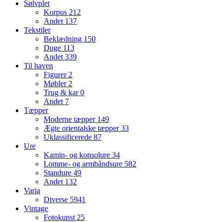
Sølvplet
Korpus
212
Andet
137
Tekstiler
Beklædning
150
Duge
113
Andet
339
Til haven
Figurer
2
Møbler
2
Trug & kar
0
Andet
7
Tæpper
Moderne tæpper
149
Ægte orientalske tæpper
33
Uklassificerede
87
Ure
Kamin- og konsolure
34
Lomme- og armbåndsure
582
Standure
49
Andet
132
Varia
Diverse
5941
Vintage
Fotokunst
25