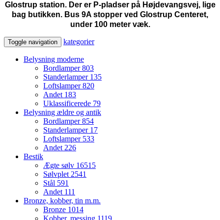
Glostrup station. Der er P-pladser på Højdevangsvej, lige
bag butikken. Bus 9A stopper ved Glostrup Centeret,
under 100 meter væk.
kategorier
Toggle navigation
Belysning moderne
Bordlamper
803
Standerlamper
135
Loftslamper
820
Andet
183
Uklassificerede
79
Belysning ældre og antik
Bordlamper
854
Standerlamper
17
Loftslamper
533
Andet
226
Bestik
Ægte sølv
16515
Sølvplet
2541
Stål
591
Andet
111
Bronze, kobber, tin m.m.
Bronze
1014
Kobber, messing
1119