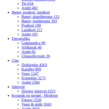
Tin
634
Andet
482
Bøger, postkort, landkort
Bøger, skønlitteratur
132
Bøger, faglitteratur
393
Postkort
190
Landkort
113
Andet
105
Etnografika
Grønlandica
90
Afrikansk
46
Andet
81
Uklassificerede
20
Glas
Drikkeglas
4263
Karafler
809
Vaser
1247
Kunstglas
3273
Andet
2584
Julepynt
Diverse julepynt
1015
Keramik og stentøj - Moderne
Figurer
2520
Vaser & skåle
5043
Andet
4916