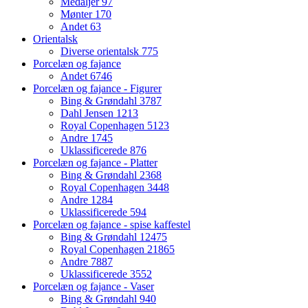
Medaljer
97
Mønter
170
Andet
63
Orientalsk
Diverse orientalsk
775
Porcelæn og fajance
Andet
6746
Porcelæn og fajance - Figurer
Bing & Grøndahl
3787
Dahl Jensen
1213
Royal Copenhagen
5123
Andre
1745
Uklassificerede
876
Porcelæn og fajance - Platter
Bing & Grøndahl
2368
Royal Copenhagen
3448
Andre
1284
Uklassificerede
594
Porcelæn og fajance - spise kaffestel
Bing & Grøndahl
12475
Royal Copenhagen
21865
Andre
7887
Uklassificerede
3552
Porcelæn og fajance - Vaser
Bing & Grøndahl
940