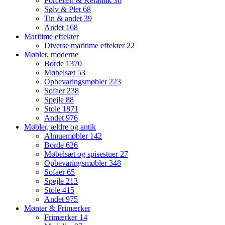
Porcelæn & Keramik
36
Sølv & Plet
68
Tin & andet
39
Andet
168
Maritime effekter
Diverse maritime effekter
22
Møbler, moderne
Borde
1370
Møbelsæt
53
Opbevaringsmøbler
223
Sofaer
238
Spejle
88
Stole
1871
Andet
976
Møbler, ældre og antik
Almuemøbler
142
Borde
626
Møbelsæt og spisestuer
27
Opbevaringsmøbler
348
Sofaer
65
Spejle
213
Stole
415
Andet
975
Mønter & Frimærker
Frimærker
14