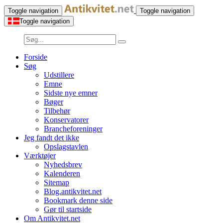
Toggle navigation
Toggle navigation
Toggle navigation
Forside
Søg
Udstillere
Emne
Sidste nye emner
Bøger
Tilbehør
Konservatorer
Brancheforeninger
Jeg fandt det ikke
Opslagstavlen
Værktøjer
Nyhedsbrev
Kalenderen
Sitemap
Blog.antikvitet.net
Bookmark denne side
Gør til startside
Om Antikvitet.net