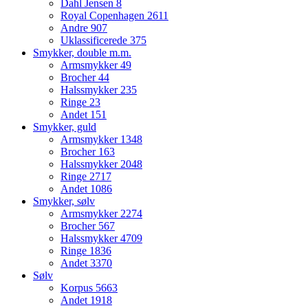
Dahl Jensen
8
Royal Copenhagen
2611
Andre
907
Uklassificerede
375
Smykker, double m.m.
Armsmykker
49
Brocher
44
Halssmykker
235
Ringe
23
Andet
151
Smykker, guld
Armsmykker
1348
Brocher
163
Halssmykker
2048
Ringe
2717
Andet
1086
Smykker, sølv
Armsmykker
2274
Brocher
567
Halssmykker
4709
Ringe
1836
Andet
3370
Sølv
Korpus
5663
Andet
1918