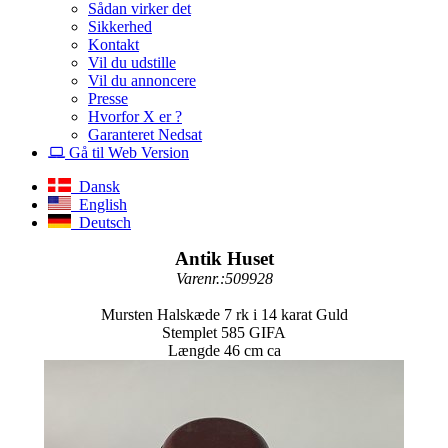
Sådan virker det
Sikkerhed
Kontakt
Vil du udstille
Vil du annoncere
Presse
Hvorfor X er ?
Garanteret Nedsat
Gå til Web Version
Dansk
English
Deutsch
Antik Huset
Varenr.:509928
Mursten Halskæde 7 rk i 14 karat Guld
Stemplet 585 GIFA
Længde 46 cm ca