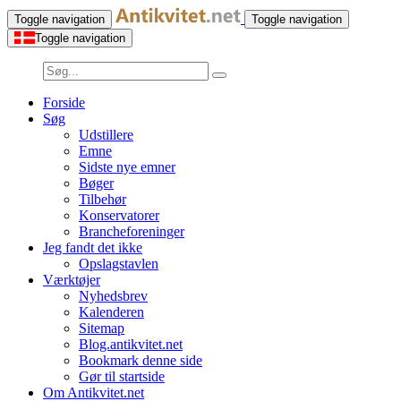
Toggle navigation
Toggle navigation
Toggle navigation
Forside
Søg
Udstillere
Emne
Sidste nye emner
Bøger
Tilbehør
Konservatorer
Brancheforeninger
Jeg fandt det ikke
Opslagstavlen
Værktøjer
Nyhedsbrev
Kalenderen
Sitemap
Blog.antikvitet.net
Bookmark denne side
Gør til startside
Om Antikvitet.net