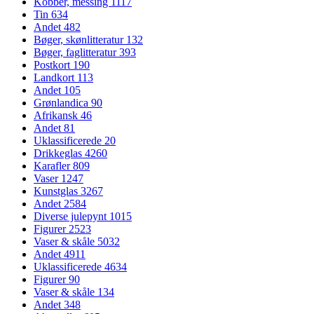
Kobber, messing
1117
Tin
634
Andet
482
Bøger, skønlitteratur
132
Bøger, faglitteratur
393
Postkort
190
Landkort
113
Andet
105
Grønlandica
90
Afrikansk
46
Andet
81
Uklassificerede
20
Drikkeglas
4260
Karafler
809
Vaser
1247
Kunstglas
3267
Andet
2584
Diverse julepynt
1015
Figurer
2523
Vaser & skåle
5032
Andet
4911
Uklassificerede
4634
Figurer
90
Vaser & skåle
134
Andet
348