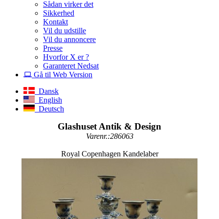
Sådan virker det
Sikkerhed
Kontakt
Vil du udstille
Vil du annoncere
Presse
Hvorfor X er ?
Garanteret Nedsat
Gå til Web Version
Dansk
English
Deutsch
Glashuset Antik & Design
Varenr.:286063
Royal Copenhagen Kandelaber