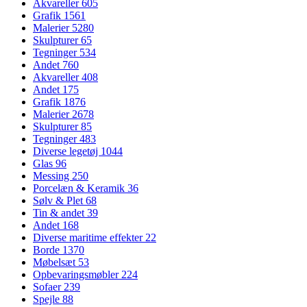
Akvareller
605
Grafik
1561
Malerier
5280
Skulpturer
65
Tegninger
534
Andet
760
Akvareller
408
Andet
175
Grafik
1876
Malerier
2678
Skulpturer
85
Tegninger
483
Diverse legetøj
1044
Glas
96
Messing
250
Porcelæn & Keramik
36
Sølv & Plet
68
Tin & andet
39
Andet
168
Diverse maritime effekter
22
Borde
1370
Møbelsæt
53
Opbevaringsmøbler
224
Sofaer
239
Spejle
88