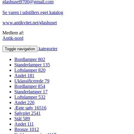
glashuset9700@gmail.com
Se varen i udstillers eget katalog
www.antikvitet.net/glashuset
Medlem af:
Antik-nord
kategorier
Toggle navigation
Bordlamper
802
Standerlamper
135
Loftslamper
820
Andet
181
Uklassificerede
79
Bordlamper
854
Standerlamper
17
Loftslamper
532
Andet
226
Ægte sølv
16516
Sølvplet
2541
Stål
589
Andet
111
Bronze
1012