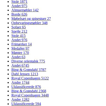
Stole
1871
Andet
975
Almuemøbler
142
Borde
626
Møbelsæt og spisestuer
27
Opbevaringsmøbler
348
Sofaer
65
Spejle
212
Stole
415
Andet
976
Frimærker
14
Medaljer
97
Mønter
170
Andet
63
Diverse orientalsk
775
Andet
6745
Bing & Grøndahl
3787
Dahl Jensen
1213
Royal Copenhagen
5122
Andre
1744
Uklassificerede
876
Bing & Grøndahl
2368
Royal Copenhagen
3448
Andre
1282
Uklassificerede
594