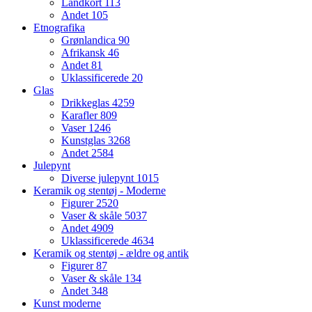
Landkort
113
Andet
105
Etnografika
Grønlandica
90
Afrikansk
46
Andet
81
Uklassificerede
20
Glas
Drikkeglas
4259
Karafler
809
Vaser
1246
Kunstglas
3268
Andet
2584
Julepynt
Diverse julepynt
1015
Keramik og stentøj - Moderne
Figurer
2520
Vaser & skåle
5037
Andet
4909
Uklassificerede
4634
Keramik og stentøj - ældre og antik
Figurer
87
Vaser & skåle
134
Andet
348
Kunst moderne