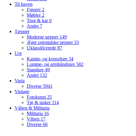
Til haven
Figurer
2
Møbler
2
Trug & kar
0
Andet
7
Tæpper
Moderne tæpper
149
Ægte orientalske tæpper
33
Uklassificerede
87
Ure
Kamin- og konsolure
34
Lomme- og armbåndsure
582
Standure
49
Andet
132
Varia
Diverse
5941
Vintage
Fotokunst
25
Tøj & tasker
114
Våben & Militaria
Militaria
16
Våben
17
Diverse
66