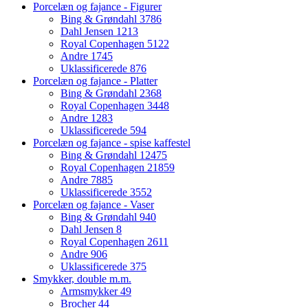
Porcelæn og fajance - Figurer
Bing & Grøndahl
3786
Dahl Jensen
1213
Royal Copenhagen
5122
Andre
1745
Uklassificerede
876
Porcelæn og fajance - Platter
Bing & Grøndahl
2368
Royal Copenhagen
3448
Andre
1283
Uklassificerede
594
Porcelæn og fajance - spise kaffestel
Bing & Grøndahl
12475
Royal Copenhagen
21859
Andre
7885
Uklassificerede
3552
Porcelæn og fajance - Vaser
Bing & Grøndahl
940
Dahl Jensen
8
Royal Copenhagen
2611
Andre
906
Uklassificerede
375
Smykker, double m.m.
Armsmykker
49
Brocher
44