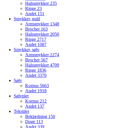
Halssmykker
235
Ringe
23
Andet
151
Smykker, guld
Armsmykker
1348
Brocher
163
Halssmykker
2050
Ringe
2717
Andet
1087
Smykker, sølv
Armsmykker
2274
Brocher
567
Halssmykker
4709
Ringe
1836
Andet
3370
Sølv
Korpus
5663
Andet
1918
Sølvplet
Korpus
212
Andet
137
Tekstiler
Beklædning
150
Duge
113
Andet
339