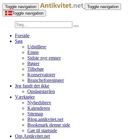
Toggle navigation
Toggle navigation
Toggle navigation
Forside
Søg
Udstillere
Emne
Sidste nye emner
Bøger
Tilbehør
Konservatorer
Brancheforeninger
Jeg fandt det ikke
Opslagstavlen
Værktøjer
Nyhedsbrev
Kalenderen
Sitemap
Blog.antikvitet.net
Bookmark denne side
Gør til startside
Om Antikvitet.net