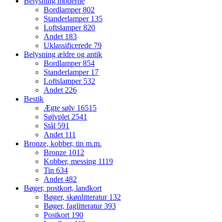
Belysning moderne
Bordlamper
802
Standerlamper
135
Loftslamper
820
Andet
183
Uklassificerede
79
Belysning ældre og antik
Bordlamper
854
Standerlamper
17
Loftslamper
532
Andet
226
Bestik
Ægte sølv
16515
Sølvplet
2541
Stål
591
Andet
111
Bronze, kobber, tin m.m.
Bronze
1012
Kobber, messing
1119
Tin
634
Andet
482
Bøger, postkort, landkort
Bøger, skønlitteratur
132
Bøger, faglitteratur
393
Postkort
190