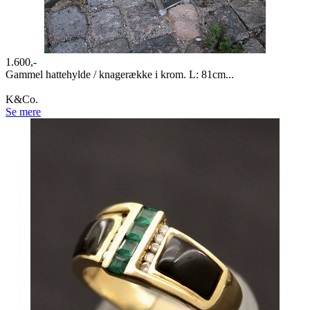
1.600,-
Gammel hattehylde / knagerække i krom. L: 81cm...
K&Co.
Se mere