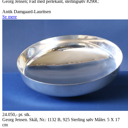
Georg Jensen; Fad med perlekant, sterlingsølv #290C
Antik Damgaard-Lauritsen
Se mere
24.050,-
pr. stk.
Georg Jensen. Skål, Nr.: 1132 B, 925 Sterling sølv Måler. 5 X 17
cm