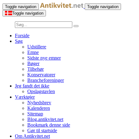
Toggle navigation
Toggle navigation
Toggle navigation
Forside
Søg
Udstillere
Emne
Sidste nye emner
Bøger
Tilbehør
Konservatorer
Brancheforeninger
Jeg fandt det ikke
Opslagstavlen
Værktøjer
Nyhedsbrev
Kalenderen
Sitemap
Blog.antikvitet.net
Bookmark denne side
Gør til startside
Om Antikvitet.net