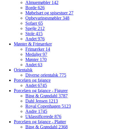
Almuemøbler
142
Borde
626
Møbelsæt og spisestuer
27
Opbevaringsmøbler
348
Sofaer
65
Spejle
212
Stole
415
Andet
976
Mønter & Frimærker
Frimærker
14
Medaljer
97
Mønter
170
Andet
63
Orientalsk
Diverse orientalsk
775
Porcelæn og fajance
Andet
6745
Porcelæn og fajance - Figurer
Bing & Grøndahl
3787
Dahl Jensen
1213
Royal Copenhagen
5123
Andre
1745
Uklassificerede
876
Porcelæn og fajance - Platter
Bing & Grøndahl
2368