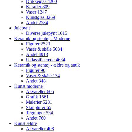
Drikkeglas
4260
Karafler
809
Vaser
1247
Kunstglas
3269
Andet
2584
Julepynt
Diverse julepynt
1015
Keramik og stentøj - Moderne
Figurer
2523
Vaser & skåle
5034
Andet
4913
Uklassificerede
4634
Keramik og stentøj - ældre og antik
Figurer
90
Vaser & skåle
134
Andet
348
Kunst moderne
Akvareller
605
Grafik
1561
Malerier
5281
Skulpturer
65
Tegninger
534
Andet
760
Kunst ældre
Akvareller
408