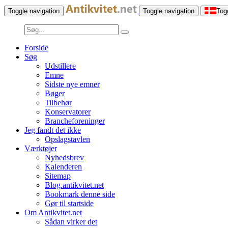
Toggle navigation
Toggle navigation
Tog
Forside
Søg
Udstillere
Emne
Sidste nye emner
Bøger
Tilbehør
Konservatorer
Brancheforeninger
Jeg fandt det ikke
Opslagstavlen
Værktøjer
Nyhedsbrev
Kalenderen
Sitemap
Blog.antikvitet.net
Bookmark denne side
Gør til startside
Om Antikvitet.net
Sådan virker det