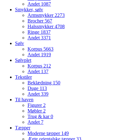
Andet
1087
Smykker, sølv
Armsmykker
2273
Brocher
567
Halssmykker
4708
Ringe
1837
Andet
3371
Sølv
Korpus
5663
Andet
1919
Sølvplet
Korpus
212
Andet
137
Tekstiler
Beklædning
150
Duge
113
Andet
339
Til haven
Figurer
2
Møbler
2
Trug & kar
0
Andet
7
Tæpper
Moderne tæpper
149
Ægte orientalske tæpper
33