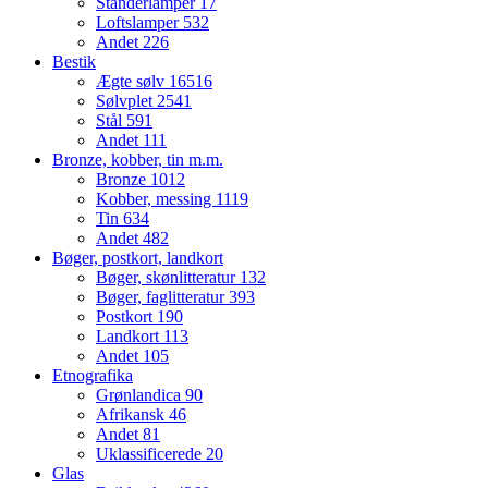
Standerlamper
17
Loftslamper
532
Andet
226
Bestik
Ægte sølv
16516
Sølvplet
2541
Stål
591
Andet
111
Bronze, kobber, tin m.m.
Bronze
1012
Kobber, messing
1119
Tin
634
Andet
482
Bøger, postkort, landkort
Bøger, skønlitteratur
132
Bøger, faglitteratur
393
Postkort
190
Landkort
113
Andet
105
Etnografika
Grønlandica
90
Afrikansk
46
Andet
81
Uklassificerede
20
Glas