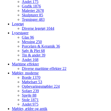
Andet
175
Grafik
1876
Malerier
2678
Skulpturer
85
Tegninger
483
Legetøj
Diverse legetøj
1044
Lysestager
Glas
96
Messing
250
Porcelæn & Keramik
36
Sølv & Plet
68
Tin & andet
39
Andet
168
Maritime effekter
Diverse maritime effekter
22
Møbler, moderne
Borde
1370
Møbelsæt
53
Opbevaringsmøbler
224
Sofaer
239
Spejle
88
Stole
1871
Andet
975
Møbler, ældre og antik