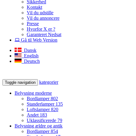
Sikkerhed
Kontakt
Vil du udstille
Vil du annoncere
Presse
Hvorfor X er ?
Garanteret Nedsat
Gå til Web Version
Dansk
English
Deutsch
kategorier
Toggle navigation
Belysning moderne
Bordlamper
802
Standerlamper
135
Loftslamper
820
Andet
183
Uklassificerede
79
Belysning ældre og antik
Bordlamper
854