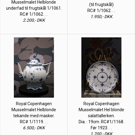
Musselmalet Helblonde
(til frugtskål)
underfad til frugtskål 1/1061.
RC# 1/1062. . .
RC# 1/1062. . .
1.950,- DKK
2.200,- DKK
Royal Copenhagen
Royal Copenhagen
Musselmalet Helblonde
Musselmalet Hel blonde
tekande med masker.
salattallerken.
RC# 1/1119. . .
Dia. : 19cm. RC#1/1168.
6.500,- DKK
Før 1923. . .
1.200,- DKK