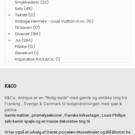
Smykkeskrin
(22)
Sølv
(48)
+
Tekstil
(21)
Vintage Hermés - Louis Vuitton m.m.
(15)
Til haven
(17)
+
Diverse
(186)
+
Jul
(284)
Påske
(12)
Gavekort
(1)
Inspiration fra K&Co.
(1)
K&CO
K&Co. Antique er en "Bolig-butik" med gamle og antikke ting fra
Frankrig , Sverige & Danmark til boligindretningen med sjæl &
patina.
Gamle møbler , prismelysekroner , Franske kirkestager , Louis Phillipe
sølv kamin spejle og en masse dekorative ting til.
Vi har også et udvalg af Dansk porcelæn Musselmalet og Blå Blomst fra