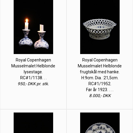
Royal Copenhagen
Royal Copenhagen
Musselmalet Helblonde
Musselmalet Helblonde
lysestage.
frugtskål med hanke.
RC#1/1138. . .
H:9cm. Dia. :21,5cm.
950,- DKK pr. stk.
RC#1/1952.
Før år 1923. . . .
8.000,- DKK