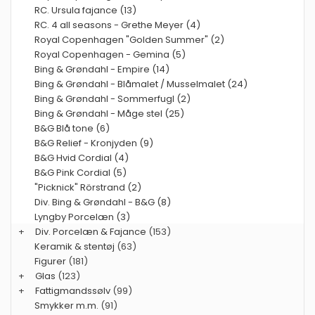
RC. Ursula fajance (13)
RC. 4 all seasons - Grethe Meyer (4)
Royal Copenhagen "Golden Summer" (2)
Royal Copenhagen - Gemina (5)
Bing & Grøndahl - Empire (14)
Bing & Grøndahl - Blåmalet / Musselmalet (24)
Bing & Grøndahl - Sommerfugl (2)
Bing & Grøndahl - Måge stel (25)
B&G Blå tone (6)
B&G Relief - Kronjyden (9)
B&G Hvid Cordial (4)
B&G Pink Cordial (5)
"Picknick" Rörstrand (2)
Div. Bing & Grøndahl - B&G (8)
Lyngby Porcelæn (3)
+
Div. Porcelæn & Fajance
(153)
Keramik & stentøj
(63)
Figurer
(181)
+
Glas
(123)
+
Fattigmandssølv
(99)
Smykker m.m.
(91)