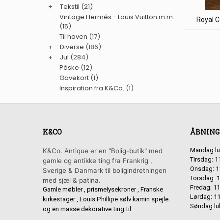
+
Tekstil
(21)
Vintage Hermés - Louis Vuitton m.m.
Royal 
(15)
Til haven
(17)
+
Diverse
(186)
+
Jul
(284)
Påske
(12)
Gavekort
(1)
Inspiration fra K&Co.
(1)
K&CO
ÅBNING
Mandag lu
K&Co. Antique er en "Bolig-butik" med
Tirsdag: 1
gamle og antikke ting fra Frankrig ,
Onsdag: 1
Sverige & Danmark til boligindretningen
Torsdag: 1
med sjæl & patina.
Fredag: 11
Gamle møbler , prismelysekroner , Franske
Lørdag: 11
kirkestager , Louis Phillipe sølv kamin spejle
Søndag lu
og en masse dekorative ting til.