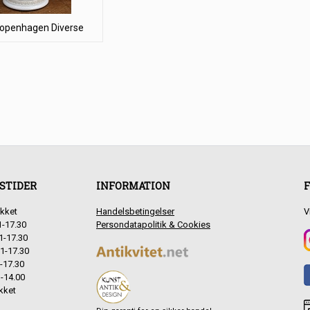
Copenhagen Diverse
STIDER
INFORMATION
F
kket
Handelsbetingelser
V
1-17.30
Persondatapolitik & Cookies
1-17.30
1-17.30
-17.30
-14.00
kket