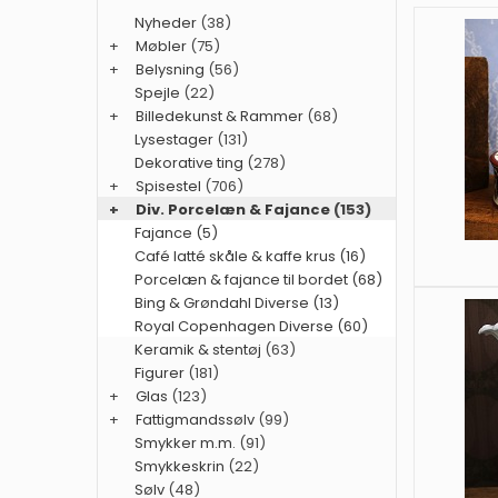
Nyheder
(38)
+
Møbler
(75)
+
Belysning
(56)
Spejle
(22)
+
Billedekunst & Rammer
(68)
Lysestager
(131)
Dekorative ting
(278)
+
Spisestel
(706)
+
Div. Porcelæn & Fajance
(153)
Fajance (5)
Café latté skåle & kaffe krus (16)
Porcelæn & fajance til bordet (68)
Bing & Grøndahl Diverse (13)
Royal Copenhagen Diverse (60)
Keramik & stentøj
(63)
Figurer
(181)
+
Glas
(123)
+
Fattigmandssølv
(99)
Smykker m.m.
(91)
Smykkeskrin
(22)
Sølv
(48)