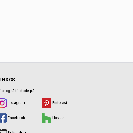
IND OS
i er også til stede på
Instagram
Pinterest
Facebook
Houzz
Bolig-blog