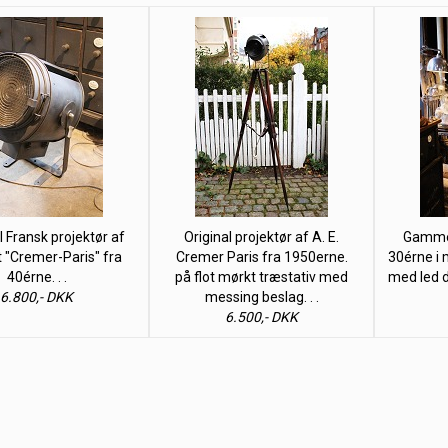
Fransk projektør af
Original projektør af A. E.
Gammel
"Cremer-Paris" fra
Cremer Paris fra 1950erne.
30érne i
40érne. . .
på flot mørkt træstativ med
med led d
6.800,- DKK
messing beslag. . .
6.500,- DKK