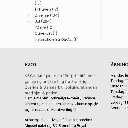
(15)
Til haven
(17)
+
Diverse
(184)
+
Jul
(284)
Påske
(12)
Gavekort
(1)
Inspiration fra K&Co.
(1)
K&CO
ÅBNING
Mandag lu
K&Co. Antique er en "Bolig-butik" med
Tirsdag: 1
gamle og antikke ting fra Frankrig ,
Onsdag: 1
Sverige & Danmark til boligindretningen
Torsdag: 1
med sjæl & patina.
Fredag: 11
Gamle møbler , prismelysekroner , Franske
Lørdag: 11
kirkestager , Louis Phillipe sølv kamin spejle
Søndag lu
og en masse dekorative ting til.
Vi har også et udvalg af Dansk porcelæn
Musselmalet og Blå Blomst fra Royal