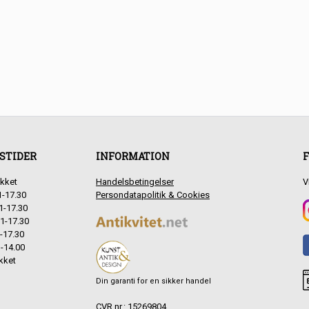
STIDER
INFORMATION
F
kket
Handelsbetingelser
V
1-17.30
Persondatapolitik & Cookies
1-17.30
1-17.30
-17.30
-14.00
kket
Din garanti for en sikker handel
CVR.nr.: 15269804