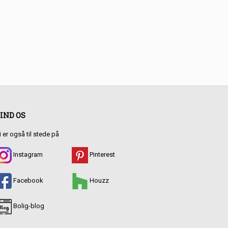
IND OS
i er også til stede på
Instagram
Pinterest
Facebook
Houzz
Bolig-blog