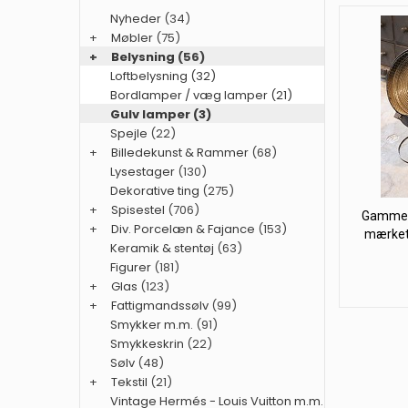
Nyheder
(34)
+
Møbler
(75)
+
Belysning
(56)
Loftbelysning (32)
Bordlamper / væg lamper (21)
Gulv lamper (3)
Spejle
(22)
+
Billedekunst & Rammer
(68)
Lysestager
(130)
Dekorative ting
(275)
+
Spisestel
(706)
Gammel 
+
Div. Porcelæn & Fajance
(153)
mærket 
Keramik & stentøj
(63)
Figurer
(181)
+
Glas
(123)
+
Fattigmandssølv
(99)
Smykker m.m.
(91)
Smykkeskrin
(22)
Sølv
(48)
+
Tekstil
(21)
Vintage Hermés - Louis Vuitton m.m.