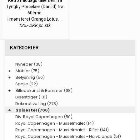
Retro middags tallerken fra
Lyngby Porcelæn (Danild) fra
60érne.
i mønsteret Orange Lotus. . .
125,- DKK pr. stk.
KATEGORIER
Nyheder
(38)
+
Møbler
(75)
+
Belysning
(56)
Spejle
(22)
+
Billedekunst & Rammer
(68)
Lysestager
(131)
Dekorative ting
(278)
+
Spisestel
(706)
Div. Royal Copenhagen (50)
Royal Copenhagen - Musselmalet (14)
Royal Copenhagen - Musselmalet - Riflet (141)
Royal Copenhagen - Musselmalet - Halvblonde (51)