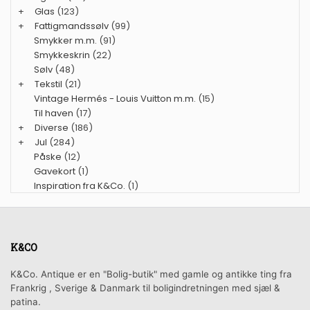
+
Glas
(123)
+
Fattigmandssølv
(99)
Smykker m.m.
(91)
Smykkeskrin
(22)
Sølv
(48)
+
Tekstil
(21)
Vintage Hermés - Louis Vuitton m.m.
(15)
Til haven
(17)
+
Diverse
(186)
+
Jul
(284)
Påske
(12)
Gavekort
(1)
Inspiration fra K&Co.
(1)
K&CO
K&Co. Antique er en "Bolig-butik" med gamle og antikke ting fra
Frankrig , Sverige & Danmark til boligindretningen med sjæl &
patina.