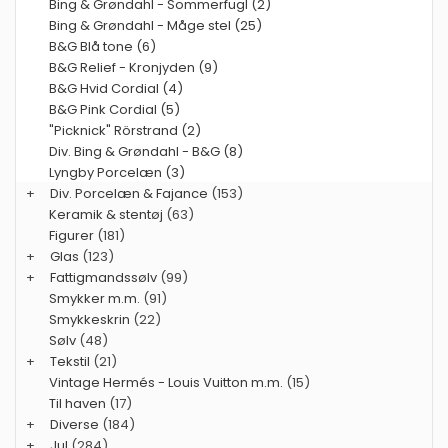
Bing & Grøndahl - Sommerfugl (2)
Bing & Grøndahl - Måge stel (25)
B&G Blå tone (6)
B&G Relief - Kronjyden (9)
B&G Hvid Cordial (4)
B&G Pink Cordial (5)
"Picknick" Rörstrand (2)
Div. Bing & Grøndahl - B&G (8)
Lyngby Porcelæn (3)
+
Div. Porcelæn & Fajance
(153)
Keramik & stentøj
(63)
Figurer
(181)
+
Glas
(123)
+
Fattigmandssølv
(99)
Smykker m.m.
(91)
Smykkeskrin
(22)
Sølv
(48)
+
Tekstil
(21)
Vintage Hermés - Louis Vuitton m.m.
(15)
Til haven
(17)
+
Diverse
(184)
+
Jul
(284)