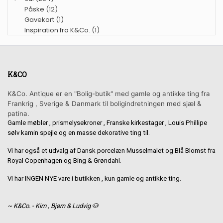
Påske
(12)
Gavekort
(1)
Inspiration fra K&Co.
(1)
K&CO
K&Co. Antique er en "Bolig-butik" med gamle og antikke ting fra
Frankrig , Sverige & Danmark til boligindretningen med sjæl &
patina.
Gamle møbler , prismelysekroner , Franske kirkestager , Louis Phillipe
sølv kamin spejle og en masse dekorative ting til.
Vi har også et udvalg af Dansk porcelæn Musselmalet og Blå Blomst fra
Royal Copenhagen og Bing & Grøndahl.
Vi har INGEN NYE vare i butikken , kun gamle og antikke ting.
~ K&Co. - Kim , Bjørn & Ludvig 🐶