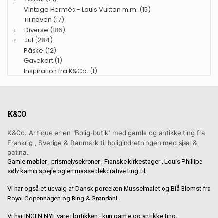
Vintage Hermés - Louis Vuitton m.m.
(15)
Til haven
(17)
+
Diverse
(186)
+
Jul
(284)
Påske
(12)
Gavekort
(1)
Inspiration fra K&Co.
(1)
K&CO
K&Co. Antique er en "Bolig-butik" med gamle og antikke ting fra
Frankrig , Sverige & Danmark til boligindretningen med sjæl &
patina.
Gamle møbler , prismelysekroner , Franske kirkestager , Louis Phillipe
sølv kamin spejle og en masse dekorative ting til.
Vi har også et udvalg af Dansk porcelæn Musselmalet og Blå Blomst fra
Royal Copenhagen og Bing & Grøndahl.
Vi har INGEN NYE vare i butikken , kun gamle og antikke ting.