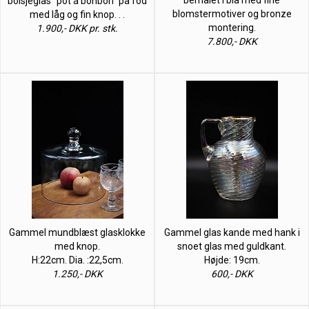
bolsjeglas “pot á bonbon” på fod
blomstermotiver og bronze
med låg og fin knop. . .
montering.
1.900,- DKK pr. stk.
7.800,- DKK
Gammel mundblæst glasklokke
Gammel glas kande med hank i
med knop.
snoet glas med guldkant.
H:22cm. Dia. :22,5cm.
Højde: 19cm.
1.250,- DKK
600,- DKK