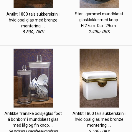
Stor , gammel mundblæst
Antikt 1800 tals sukkerskrin i
glasklokke med knop.
hvid opal glas med bronze
H:27cm. Dia. :29cm.
montering. . .
2.400,- DKK
5.800,- DKK
Antikke franske bolsjeglas “pot
Antikt 1800 tals sukkerskrin i
á bonbon” i mundblæst glas
hvid opal glas med bronze
med låg og fin knop. . .
montering. . .
Se prisen i varebeskrivelsen
5.500,- DKK