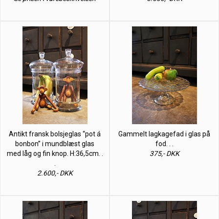
Antikt fransk bolsjeglas “pot á
Gammelt lagkagefad i glas på
bonbon” i mundblæst glas
fod. . .
med låg og fin knop. H:36,5cm. .
375,- DKK
.
2.600,- DKK