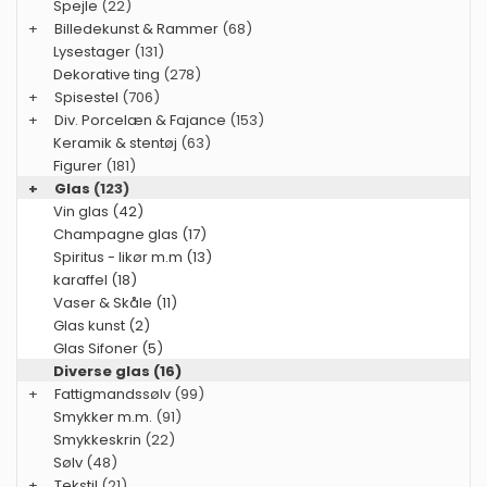
Spejle
(22)
+
Billedekunst & Rammer
(68)
Lysestager
(131)
Dekorative ting
(278)
+
Spisestel
(706)
+
Div. Porcelæn & Fajance
(153)
Keramik & stentøj
(63)
Figurer
(181)
+
Glas
(123)
Vin glas (42)
Champagne glas (17)
Spiritus - likør m.m (13)
karaffel (18)
Vaser & Skåle (11)
Glas kunst (2)
Glas Sifoner (5)
Diverse glas (16)
+
Fattigmandssølv
(99)
Smykker m.m.
(91)
Smykkeskrin
(22)
Sølv
(48)
+
Tekstil
(21)