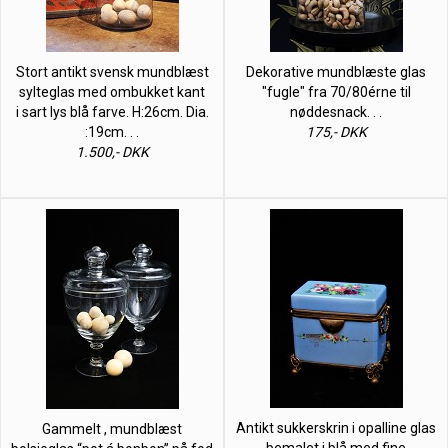
Stort antikt svensk mundblæst
Dekorative mundblæste glas
sylteglas med ombukket kant
"fugle" fra 70/80érne til
i sart lys blå farve. H:26cm. Dia.
nøddesnack. . .
:19cm. . .
175,- DKK
1.500,- DKK
Antikt sukkerskrin i opalline glas
Gammelt , mundblæst
bemalet i blå med fine