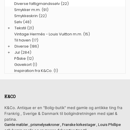
Diverse fattigmandssølv (22)
Smykker m.m.
(91)
Smykkeskrin
(22)
Sølv
(48)
+
Tekstil
(21)
Vintage Hermés - Louis Vuitton m.m.
(15)
Til haven
(17)
+
Diverse
(186)
+
Jul
(284)
Påske
(12)
Gavekort
(1)
Inspiration fra K&Co.
(1)
K&CO
K&Co. Antique er en "Bolig-butik" med gamle og antikke ting fra
Frankrig , Sverige & Danmark til boligindretningen med sjæl &
patina.
Gamle møbler , prismelysekroner , Franske kirkestager , Louis Phillipe