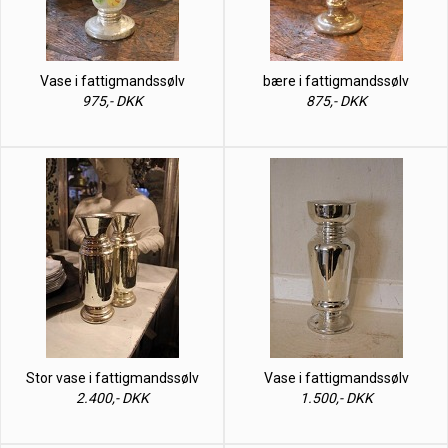
Vase i fattigmandssølv
bære i fattigmandssølv
975,- DKK
875,- DKK
Stor vase i fattigmandssølv
Vase i fattigmandssølv
2.400,- DKK
1.500,- DKK