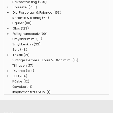
Dekorative ting
(275)
+
Spisestel
(706)
+
Div. Porcelæn & Fajance
(153)
Keramik & stentøj
(63)
Figurer
(181)
+
Glas
(123)
+
Fattigmandssølv
(99)
Smykker m.m.
(91)
Smykkeskrin
(22)
Sølv
(48)
+
Tekstil
(21)
Vintage Hermés - Louis Vuitton m.m.
(15)
Til haven
(17)
+
Diverse
(184)
+
Jul
(284)
Påske
(12)
Gavekort
(1)
Inspiration fra K&Co.
(1)