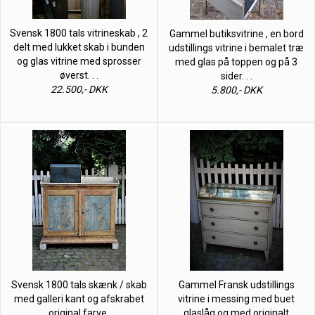
Svensk 1800 tals vitrineskab , 2
Gammel butiksvitrine , en bord
delt med lukket skab i bunden
udstillings vitrine i bemalet træ
og glas vitrine med sprosser
med glas på toppen og på 3
øverst. . .
sider. . .
22.500,- DKK
5.800,- DKK
Svensk 1800 tals skænk / skab
Gammel Fransk udstillings
med galleri kant og afskrabet
vitrine i messing med buet
original farve.
glaslåg og med originalt