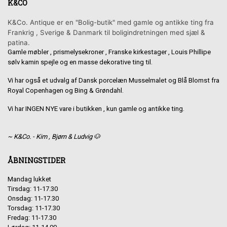
K&CO
K&Co. Antique er en "Bolig-butik" med gamle og antikke ting fra
Frankrig , Sverige & Danmark til boligindretningen med sjæl &
patina.
Gamle møbler , prismelysekroner , Franske kirkestager , Louis Phillipe
sølv kamin spejle og en masse dekorative ting til.
Vi har også et udvalg af Dansk porcelæn Musselmalet og Blå Blomst fra
Royal Copenhagen og Bing & Grøndahl.
Vi har INGEN NYE vare i butikken , kun gamle og antikke ting.
~ K&Co. - Kim , Bjørn & Ludvig 🐶
ÅBNINGSTIDER
Mandag lukket
Tirsdag: 11-17.30
Onsdag: 11-17.30
Torsdag: 11-17.30
Fredag: 11-17.30