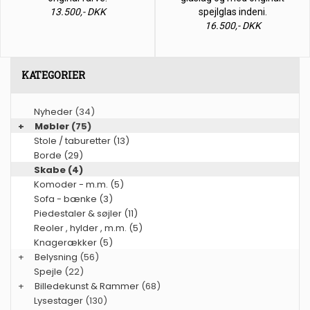
13.500,- DKK
spejlglas indeni.
16.500,- DKK
KATEGORIER
Nyheder
(34)
+
Møbler
(75)
Stole / taburetter (13)
Borde (29)
Skabe (4)
Komoder - m.m. (5)
Sofa - bænke (3)
Piedestaler & søjler (11)
Reoler , hylder , m.m. (5)
Knagerækker (5)
+
Belysning
(56)
Spejle
(22)
+
Billedekunst & Rammer
(68)
Lysestager
(130)