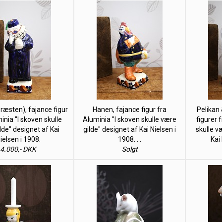
ræsten), fajance figur
Hanen, fajance figur fra
Pelikan 
inia "I skoven skulle
Aluminia "I skoven skulle være
figurer 
lde" designet af Kai
gilde" designet af Kai Nielsen i
skulle v
ielsen i 1908.
1908. . .
Kai 
4.000,- DKK
Solgt