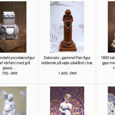
øndahl porcelænsfigur
Dekorativ , gammel Pan figur
1800 tals
 af elefant med grå
siddende på søjle udskåret i træ.
gips med
glasur. . .
. .
H
750,- DKK
1.600,- DKK