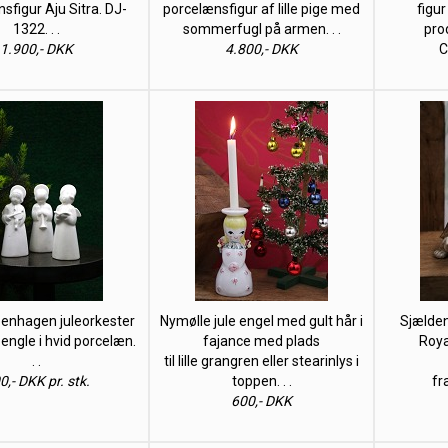
sfigur Aju Sitra. DJ-
porcelænsfigur af lille pige med
figu
1322. . .
sommerfugl på armen. . .
pro
1.900,- DKK
4.800,- DKK
C
enhagen juleorkester
Nymølle jule engel med gult hår i
Sjælden
ngle i hvid porcelæn.
fajance med plads
Roya
. .
til lille grangren eller stearinlys i
0,- DKK pr. stk.
toppen. . .
fr
600,- DKK