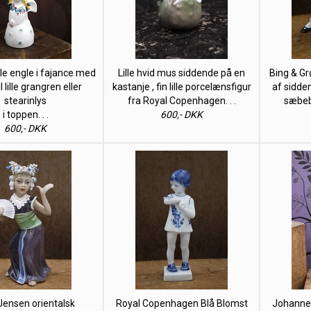
le engle i fajance med
Lille hvid mus siddende på en
Bing & Gr
l lille grangren eller
kastanje , fin lille porcelænsfigur
af sidde
stearinlys
fra Royal Copenhagen. . .
sæbebo
i toppen. . .
600,- DKK
600,- DKK
Jensen orientalsk
Royal Copenhagen Blå Blomst
Johannes