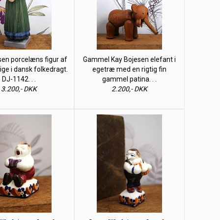
en porcelæns figur af
Gammel Kay Bojesen elefant i
ge i dansk folkedragt.
egetræ med en rigtig fin
DJ-1142. . .
gammel patina. . .
3.200,- DKK
2.200,- DKK