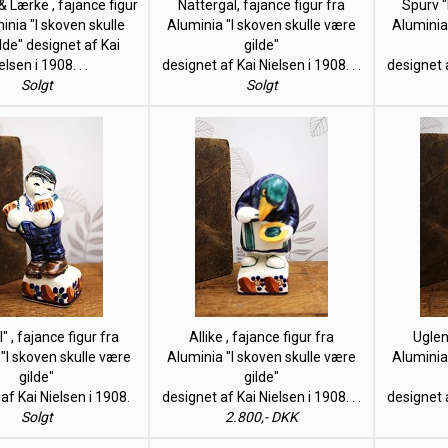
& Lærke , fajance figur
Nattergal, fajance figur fra
Spurv "I
inia "I skoven skulle
Aluminia "I skoven skulle være
Aluminia
lde" designet af Kai
gilde"
elsen i 1908. . .
designet af Kai Nielsen i 1908. . .
designet a
Solgt
Solgt
" , fajance figur fra
Allike , fajance figur fra
Uglen
"I skoven skulle være
Aluminia "I skoven skulle være
Aluminia
gilde"
gilde"
af Kai Nielsen i 1908.
designet af Kai Nielsen i 1908. . .
designet a
Solgt
2.800,- DKK