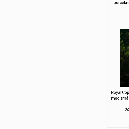
porcelæn
Royal Cop
med små e
20