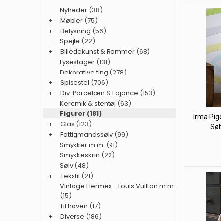
Nyheder
(38)
+
Møbler
(75)
+
Belysning
(56)
Spejle
(22)
+
Billedekunst & Rammer
(68)
Lysestager
(131)
Dekorative ting
(278)
+
Spisestel
(706)
+
Div. Porcelæn & Fajance
(153)
Keramik & stentøj
(63)
Figurer
(181)
Irma Pige
+
Glas
(123)
Søh
+
Fattigmandssølv
(99)
Smykker m.m.
(91)
Smykkeskrin
(22)
Sølv
(48)
+
Tekstil
(21)
Vintage Hermés - Louis Vuitton m.m.
(15)
Til haven
(17)
+
Diverse
(186)