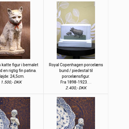
 katte figur i bemalet
Royal Copenhagen porcelæns
 en rigtig fin patina.
bund / piedestal til
øjde: 24,5cm.
porcelænsfigur.
1.500,- DKK
Fra 1898-1923. . .
2.400,- DKK