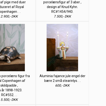
r af pige med duer
porcelænsfigur af 3 aber ,
duceret af Royal
design af Knud Kyhn.
openhagen. . .
RC#1454/940.
2.900,- DKK
7.500,- DKK
 porcelæns figur fra
Aluminia fajance jule engel der
l Copenhagen af
bære 2 små stearinlys. . .
skildpadde ,
600,- DKK
a år 1898-1923.
RC#552. . .
5.500,- DKK