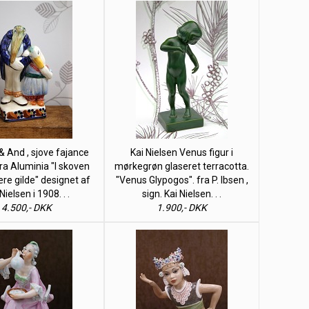
& And , sjove fajance
Kai Nielsen Venus figur i
fra Aluminia "I skoven
mørkegrøn glaseret terracotta.
ære gilde" designet af
"Venus Glypogos". fra P. Ibsen ,
Nielsen i 1908. . .
sign. Kai Nielsen. . .
4.500,- DKK
1.900,- DKK