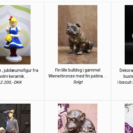
Fin lille bulldog i gammel
 , jubilæumsfigur fra
Dekorat
Wienerbronze med fin patina. . .
olm keramik. . .
bust
Solgt
2.200,- DKK
i biscuit