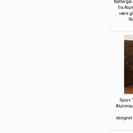
Nattergal 
fra Alum
være gi
Ni
Spurv "I
Aluminia 
designet 