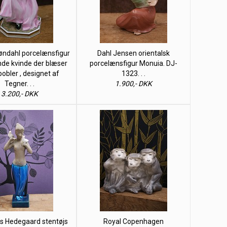
øndahl porcelænsfigur
Dahl Jensen orientalsk
nde kvinde der blæser
porcelænsfigur Monuia. DJ-
bler , designet af
1323. . .
Tegner. . .
1.900,- DKK
3.200,- DKK
 Hedegaard stentøjs
Royal Copenhagen