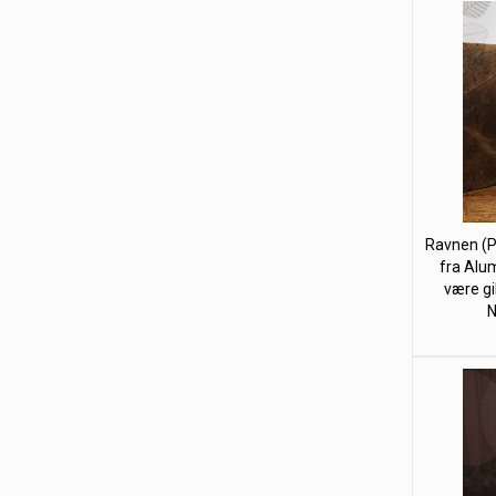
Ravnen (P
fra Alum
være gi
N