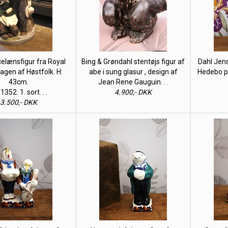
celænsfigur fra Royal
Bing & Grøndahl stentøjs figur af
Dahl Jens
gen af Høstfolk. H:
abe i sung glasur , design af
Hedebo pi
43cm.
Jean Rene Gauguin. . .
1352. 1. sort. . .
4.900,- DKK
3.500,- DKK