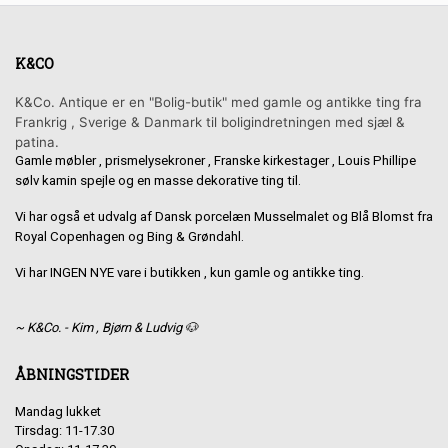
K&CO
K&Co. Antique er en "Bolig-butik" med gamle og antikke ting fra
Frankrig , Sverige & Danmark til boligindretningen med sjæl &
patina.
Gamle møbler , prismelysekroner , Franske kirkestager , Louis Phillipe
sølv kamin spejle og en masse dekorative ting til.
Vi har også et udvalg af Dansk porcelæn Musselmalet og Blå Blomst fra
Royal Copenhagen og Bing & Grøndahl.
Vi har INGEN NYE vare i butikken , kun gamle og antikke ting.
~ K&Co. - Kim , Bjørn & Ludvig 🐶
ÅBNINGSTIDER
Mandag lukket
Tirsdag: 11-17.30