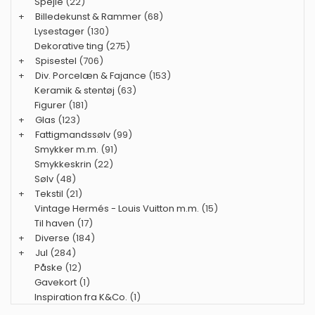
Spejle
(22)
+
Billedekunst & Rammer
(68)
Lysestager
(130)
Dekorative ting
(275)
+
Spisestel
(706)
+
Div. Porcelæn & Fajance
(153)
Keramik & stentøj
(63)
Figurer
(181)
+
Glas
(123)
+
Fattigmandssølv
(99)
Smykker m.m.
(91)
Smykkeskrin
(22)
Sølv
(48)
+
Tekstil
(21)
Vintage Hermés - Louis Vuitton m.m.
(15)
Til haven
(17)
+
Diverse
(184)
+
Jul
(284)
Påske
(12)
Gavekort
(1)
Inspiration fra K&Co.
(1)