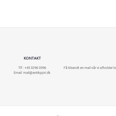
KONTAKT
Tlf : +45 3296 0596
Få tilsendt en mail når vi afholder
Email: mail@antikpjot.dk