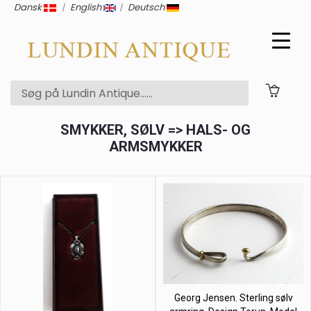
Dansk
|
English
|
Deutsch
SMYKKER, SØLV => HALS- OG
ARMSMYKKER
Georg Jensen. Sterling sølv