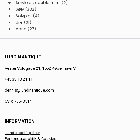
+
Smykker, double m.m.
(2)
+
Sølv
(332)
+
Sølvplet
(4)
+
Ure
(31)
+
Varia
(27)
LUNDIN ANTIQUE
Vester Voldgade 21, 1552 København V
+45 33 13 21 11
dennis@lundinantique.com
CVR: 75543514
INFORMATION
Handelsbetingelser
Persondatapolitik & Cookies