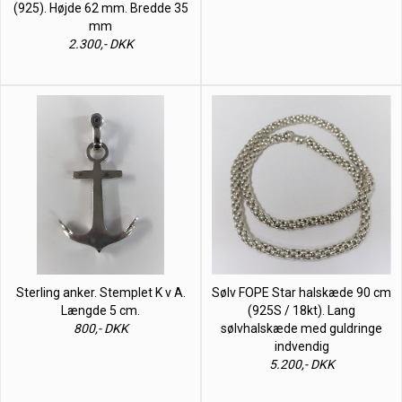
(925). Højde 62 mm. Bredde 35
mm
2.300,- DKK
Sterling anker. Stemplet K v A.
Sølv FOPE Star halskæde 90 cm
Længde 5 cm.
(925S / 18kt). Lang
800,- DKK
sølvhalskæde med guldringe
indvendig
5.200,- DKK