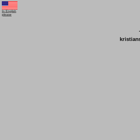
In English
please
kristia