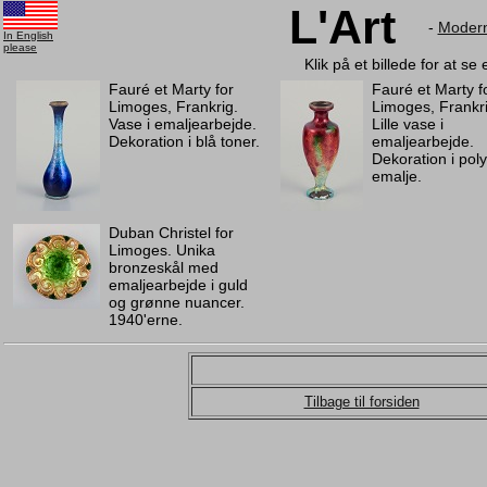
L'Art
-
Modern
In English
please
Klik på et billede for at se
Fauré et Marty for
Fauré et Marty f
Limoges, Frankrig.
Limoges, Frankri
Vase i emaljearbejde.
Lille vase i
Dekoration i blå toner.
emaljearbejde.
Dekoration i pol
emalje.
Duban Christel for
Limoges. Unika
bronzeskål med
emaljearbejde i guld
og grønne nuancer.
1940'erne.
Tilbage til forsiden